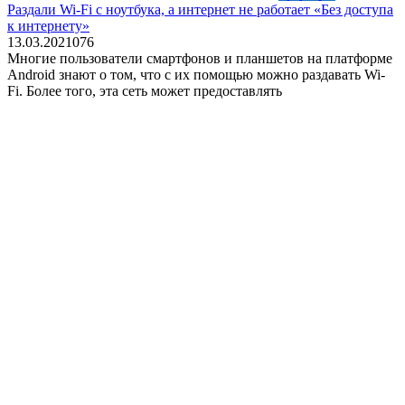
Раздали Wi-Fi с ноутбука, а интернет не работает «Без доступа
к интернету»
13.03.2021
0
76
Многие пользователи смартфонов и планшетов на платформе
Android знают о том, что с их помощью можно раздавать Wi-
Fi. Более того, эта сеть может предоставлять