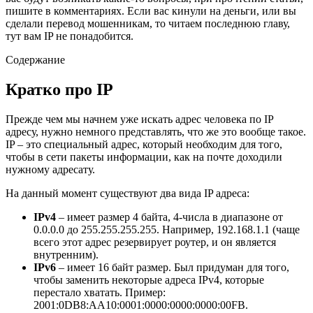
пишите в комментариях. Если вас кинули на деньги, или вы
сделали перевод мошенникам, то читаем последнюю главу,
тут вам IP не понадобится.
Содержание
Кратко про IP
Прежде чем мы начнем уже искать адрес человека по IP
адресу, нужно немного представлять, что же это вообще такое.
IP – это специальный адрес, который необходим для того,
чтобы в сети пакеты информации, как на почте доходили
нужному адресату.
На данный момент существуют два вида IP адреса:
IPv
4
– имеет размер 4 байта, 4-числа в диапазоне от
0.0.0.0 до 255.255.255.255. Например, 192.168.1.1 (чаще
всего этот адрес резервирует роутер, и он является
внутренним).
IPv
6
– имеет 16 байт размер. Был придуман для того,
чтобы заменить некоторые адреса IPv4, которые
перестало хватать. Пример:
2001:0DB8:AA10:0001:0000:0000:0000:00FB.