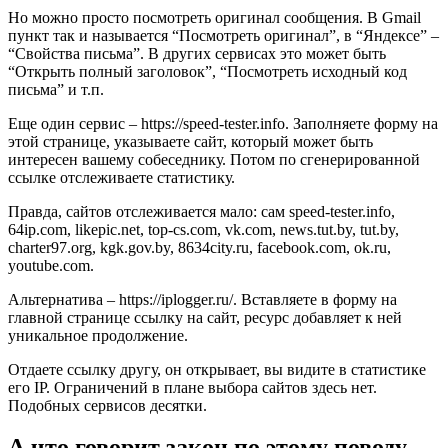
Но можно просто посмотреть оригинал сообщения. В Gmail
пункт так и называется “Посмотреть оригинал”, в “Яндексе” –
“Свойства письма”. В других сервисах это может быть
“Открыть полный заголовок”, “Посмотреть исходный код
письма” и т.п.
Еще один сервис – https://speed-tester.info. Заполняете форму на
этой странице, указываете сайт, который может быть
интересен вашему собеседнику. Потом по сгенерированной
ссылке отслеживаете статистику.
Правда, сайтов отслеживается мало: сам speed-tester.info,
64ip.com, likepic.net, top-cs.com, vk.com, news.tut.by, tut.by,
charter97.org, kgk.gov.by, 8634city.ru, facebook.com, ok.ru,
youtube.com.
Альтернатива – https://iplogger.ru/. Вставляете в форму на
главной странице ссылку на сайт, ресурс добавляет к ней
уникальное продолжение.
Отдаете ссылку другу, он открывает, вы видите в статистике
его IP. Ограничений в плане выбора сайтов здесь нет.
Подобных сервисов десятки.
А что говорит закон по этому поводу