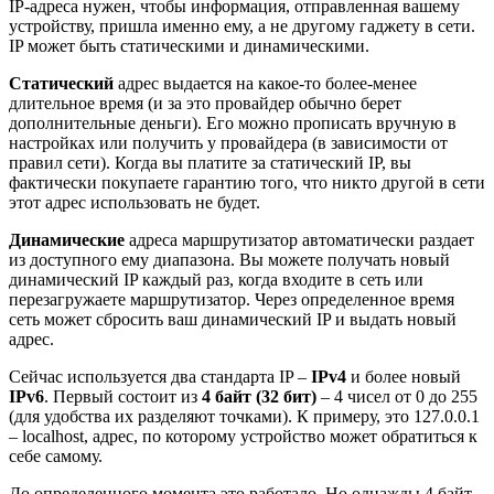
IP-адреса нужен, чтобы информация, отправленная вашему
устройству, пришла именно ему, а не другому гаджету в сети.
IP может быть статическими и динамическими.
Статический
адрес выдается на какое-то более-менее
длительное время (и за это провайдер обычно берет
дополнительные деньги). Его можно прописать вручную в
настройках или получить у провайдера (в зависимости от
правил сети). Когда вы платите за статический IP, вы
фактически покупаете гарантию того, что никто другой в сети
этот адрес использовать не будет.
Динамические
адреса маршрутизатор автоматически раздает
из доступного ему диапазона. Вы можете получать новый
динамический IP каждый раз, когда входите в сеть или
перезагружаете маршрутизатор. Через определенное время
сеть может сбросить ваш динамический IP и выдать новый
адрес.
Сейчас используется два стандарта IP –
IPv4
и более новый
IPv6
. Первый состоит из
4 байт (32 бит)
– 4 чисел от 0 до 255
(для удобства их разделяют точками). К примеру, это 127.0.0.1
– localhost, адрес, по которому устройство может обратиться к
себе самому.
До определенного момента это работало. Но однажды 4 байт