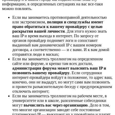
информацию, в определенных ситуациях на вас все-таки
можно повлиять.
Если вы занимаетесь противоправной деятельностью
или экстремизмом,
полиция и спецслужбы имеют
право обратиться к вашему провайдеру с целью
раскрытия вашей личности
. Для этого нужно знать
ваш IP и время выхода в интернет. По запросу от
органов провайдер поднимет логи и сопоставит
выданный вам динамический IP с вашим номером
договора, а соответственно — и с вами. И к вам домой
отправятся люди в масках;
Если вы занимаетесь троллингом на определенном
сайте или форуме, и крепко там всех достали,
администрация форума может выяснить ваш IP и
позвонить вашему провайдеру
. Если сотрудники
интернет-провайдера войдут в положение, то адрес ваш,
конечно, они не выдадут, но могут сами вам позвонить
и провести разъяснительную беседу с предупреждением
отключить интернет;
Если вы занимаетесь троллингом на рабочем месте, в
университете или в школе, разозленные собеседники
могут
вычислить вас через организацию
. Дело в том,
что многие организации заводят себе постоянные
(статические) IP — выкупают их у провайдера и платят