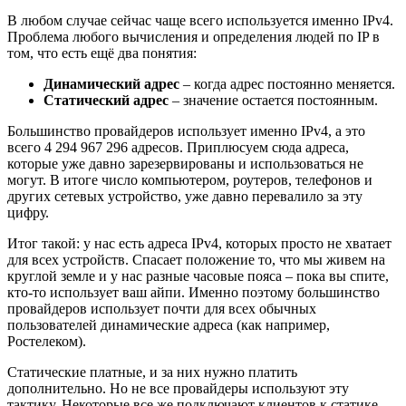
В любом случае сейчас чаще всего используется именно IPv4.
Проблема любого вычисления и определения людей по IP в
том, что есть ещё два понятия:
Динамический адрес
– когда адрес постоянно меняется.
Статический адрес
– значение остается постоянным.
Большинство провайдеров использует именно IPv4, а это
всего 4 294 967 296 адресов. Приплюсуем сюда адреса,
которые уже давно зарезервированы и использоваться не
могут. В итоге число компьютером, роутеров, телефонов и
других сетевых устройство, уже давно перевалило за эту
цифру.
Итог такой: у нас есть адреса IPv4, которых просто не хватает
для всех устройств. Спасает положение то, что мы живем на
круглой земле и у нас разные часовые пояса – пока вы спите,
кто-то использует ваш айпи. Именно поэтому большинство
провайдеров использует почти для всех обычных
пользователей динамические адреса (как например,
Ростелеком).
Статические платные, и за них нужно платить
дополнительно. Но не все провайдеры используют эту
тактику. Некоторые все же подключают клиентов к статике,