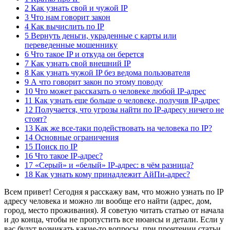
2 Как узнать свой и чужой IP
3 Что нам говорит закон
4 Как вычислить по IP
5 Вернуть деньги, украденные с карты или
переведенные мошеннику
6 Что такое IP и откуда он берется
7 Как узнать свой внешний IP
8 Как узнать чужой IP без ведома пользователя
9 А что говорит закон по этому поводу
10 Что может рассказать о человеке любой IP-адрес
11 Как узнать еще больше о человеке, получив IP-адрес
12 Получается, что угрозы найти по IP-адресу ничего не
стоят?
13 Как же все-таки подействовать на человека по IP?
14 Основные ограничения
15 Поиск по IP
16 Что такое IP-адрес?
17 «Серый» и «белый» IP-адрес: в чём разница?
18 Как узнать кому принадлежит АйПи-адрес?
Всем привет! Сегодня я расскажу вам, что можно узнать по IP
адресу человека и можно ли вообще его найти (адрес, дом,
город, место проживания). Я советую читать статью от начала
и до конца, чтобы не пропустить все нюансы и детали. Если у
вас будут возникать какие-то вопросы, при прочтении статьи,