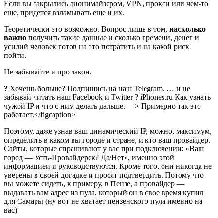
Если вы закрылись анонимайзером, VPN, прокси или чем-то
еще, придется взламывать еще и их.
Теоретически это возможно. Вопрос лишь в том,
насколько
важно
получить такие данные и сколько времени, денег и
усилий человек готов на это потратить и на какой риск
пойти.
Не забывайте и про закон.
?
Хочешь больше? Подпишись на наш Telegram. … и не
забывай читать наш Facebook и Twitter ?
iPhones.ru
Как узнать
чужой IP и что с ним делать дальше.
—> Примерно так это
работает.</figcaption>
Поэтому, даже узнав ваш динамический IP, можно, максимум,
определить в каком вы городе и стране, и кто ваш провайдер.
Сайты, которые спрашивают у вас при подключении: «Ваш
город — Усть-Провайдерск? Да/Нет», именно этой
информацией и руководствуются. Кроме того, они никогда не
уверены в своей догадке и просят подтвердить. Потому что
вы можете сидеть, к примеру, в Пензе, а провайдер —
выдавать вам адрес из пула, который он в свое время купил
для Самары (ну вот не хватает пензенского пула именно на
вас).