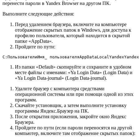
перенести пароли в Yandex Browser на другом ПК.
Выполните следующие действия:
Перед удалением браузера, включите на компьютере
отображение скрытых папок в Windows, для доступа к
профилю пользователя, который находится в скрытой
папке «AppData».
Пройдите по пути:
C:ПользователиИмя_ пользователяAppDataLocalYandexYandex
Из папки «Default» скопируйте и сохраните в удобном
месте файлы с именами: «Ya Login Data» (Login Data) и
«Ya Login Data-journal» (Login Data-journal).
Удалите браузер с компьютера средствами
операционной системы или при помощи одной из этих
программ.
Скачайте установщик, а затем выполните установку
программы Яндекс.Браузер на ПК.
После открытия приложения, закройте окно Яндекс
Браузера.
Пройдите по пути (если пароли переносятся на другой
компьютер, включите там отображение скрытых папок):