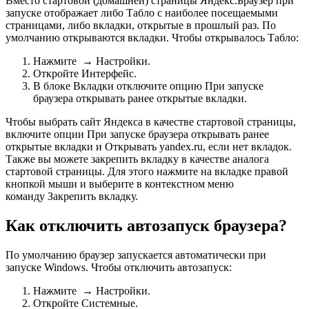
Вместо стартовой (домашней) страницы Яндекс.Браузер при
запуске отображает либо Табло с наиболее посещаемыми
страницами, либо вкладки, открытые в прошлый раз. По
умолчанию открываются вкладки. Чтобы открывалось Табло:
Нажмите
→
Настройки
.
Откройте
Интерфейс
.
В блоке
Вкладки
отключите опцию
При запуске
браузера открывать ранее открытые вкладки
.
Чтобы выбрать сайт Яндекса в качестве стартовой страницы,
включите опции
При запуске браузера открывать ранее
открытые вкладки
и
Открывать yandex.ru, если нет вкладок
.
Также вы можете закрепить вкладку в качестве аналога
стартовой страницы. Для этого нажмите на вкладке правой
кнопкой мыши и выберите в контекстном меню
команду
Закрепить вкладку
.
Как отключить автозапуск браузера?
По умолчанию браузер запускается автоматически при
запуске Windows. Чтобы отключить автозапуск:
Нажмите
→
Настройки
.
Откройте
Системные
.