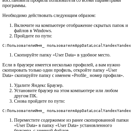
восстановить профиль пользователя со всеми параметрами
программы.
Необходимо действовать следующим образом:
Включите на компьютере отображение скрытых папок и
файлов в Windows.
Пройдите по пути:
C:ПользователиИмя_ пользователяAppDataLocalYandexYandex
Скопируйте папку «User Data» в удобное место.
Если в браузере имеется несколько профилей, а вам нужно
скопировать только один профиль, откройте папку «User
Data» скопируйте папку с именем «Profile_ номер профиля».
Удалите Яндекс Браузер.
Установите браузер на этом компьютере или любом
другом ПК.
Снова пройдите по пути:
C:ПользователиИмя_ пользователяAppDataLocalYandexYandex
Переместите содержимое из ранее скопированной папки
«User Data» в папку «User Data» установленного
браузера, с заменой файлов.