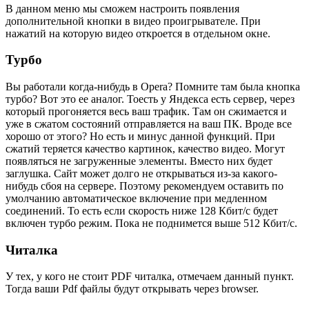
В данном меню мы сможем настроить появления
дополнительной кнопки в видео проигрывателе. При
нажатий на которую видео откроется в отдельном окне.
Турбо
Вы работали когда-нибудь в Opera? Помните там была кнопка
турбо? Вот это ее аналог. Тоесть у Яндекса есть сервер, через
который прогоняется весь ваш трафик. Там он сжимается и
уже в сжатом состояний отправляется на ваш ПК. Вроде все
хорошо от этого? Но есть и минус данной функций. При
сжатий теряется качество картинок, качество видео. Могут
появляться не загруженные элементы. Вместо них будет
заглушка. Сайт может долго не открываться из-за какого-
нибудь сбоя на сервере. Поэтому рекомендуем оставить по
умолчанию автоматическое включение при медленном
соединений. То есть если скорость ниже 128 Кбит/с будет
включен турбо режим. Пока не поднимется выше 512 Кбит/с.
Читалка
У тех, у кого не стоит PDF читалка, отмечаем данный пункт.
Тогда ваши Pdf файлы будут открывать через browser.