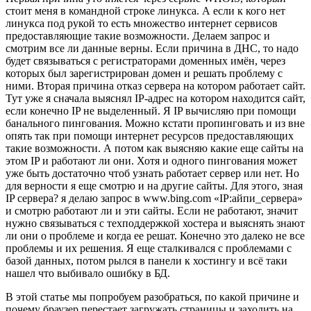
стоит меня в командной строке линукса. А если к кого нет
линукса под рукой то есть множество интернет сервисов
предоставляющие такие возможности. Делаем запрос и
смотрим все ли данные верны. Если причина в ДНС, то надо
будет связываться с регистраторами доменных имён, через
которых был зарегистрирован домен и решать проблему с
ними. Вторая причина отказ сервера на котором работает сайт.
Тут уже я сначала выяснял IP-адрес на котором находится сайт,
если конечно IP не выделенный. Я IP вычисляю при помощи
банального пингования. Можно кстати пропинговать и из вне
опять так при помощи интернет ресурсов предоставляющих
такие возможности. А потом как выясняю какие еще сайты на
этом IP и работают ли они. Хотя и одного пингования может
уже быть достаточно чтоб узнать работает сервер или нет. Но
для верности я еще смотрю и на другие сайты. Для этого, зная
IP сервера? я делаю запрос в www.bing.com «IP:айпи_сервера»
и смотрю работают ли и эти сайты. Если не работают, значит
нужно связываться с техподдержкой хостера и выяснять знают
ли они о проблеме и когда ее решат. Конечно это далеко не все
проблемы и их решения. Я еще сталкивался с проблемами с
базой данных, потом рылся в панели к хостингу и всё таки
нашел что выбивало ошибку в БД.
В этой статье мы попробуем разобраться, по какой причине и
почему браузер перестает загружать страницы и заходить на