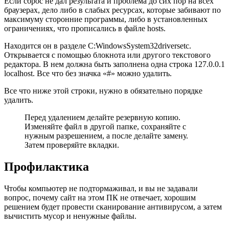
Если сброс не дал результата и проблема до сих пор на всех
браузерах, дело либо в слабых ресурсах, которые забивают по
максимуму сторонние программы, либо в установленных
ограничениях, что прописались в файле hosts.
Находится он в разделе C:WindowsSystem32driversetc.
Открывается с помощью блокнота или другого текстового
редактора. В нем должна быть заполнена одна строка 127.0.0.1
localhost. Все что без значка «#» можно удалить.
Все что ниже этой строки, нужно в обязательно порядке
удалить.
Перед удалением делайте резервную копию.
Изменяйте файл в другой папке, сохраняйте с
нужным разрешением, а после делайте замену.
Затем проверяйте вкладки.
Профилактика
Чтобы компьютер не подтормаживал, и вы не задавали
вопрос, почему сайт на этом ПК не отвечает, хорошим
решением будет провести сканирование антивирусом, а затем
вычистить мусор и ненужные файлы.