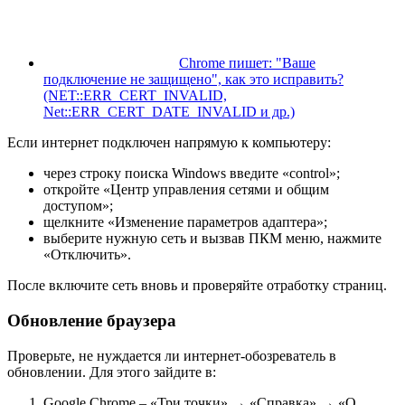
Chrome пишет: "Ваше
подключение не защищено", как это исправить?
(NET::ERR_CERT_INVALID,
Net::ERR_CERT_DATE_INVALID и др.)
Если интернет подключен напрямую к компьютеру:
через строку поиска Windows введите «control»;
откройте «Центр управления сетями и общим
доступом»;
щелкните «Изменение параметров адаптера»;
выберите нужную сеть и вызвав ПКМ меню, нажмите
«Отключить».
После включите сеть вновь и проверяйте отработку страниц.
Обновление браузера
Проверьте, не нуждается ли интернет-обозреватель в
обновлении. Для этого зайдите в:
Google Chrome – «Три точки» → «Справка» → «О