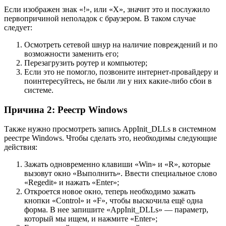
Если изображен знак «!», или «Х», значит это и послужило
первопричиной неполадок с браузером. В таком случае
следует:
Осмотреть сетевой шнур на наличие повреждений и по
возможности заменить его;
Перезагрузить роутер и компьютер;
Если это не помогло, позвоните интернет-провайдеру и
поинтересуйтесь, не были ли у них какие-либо сбои в
системе.
Причина 2: Реестр Windows
Также нужно просмотреть запись AppInit_DLLs в системном
реестре Windows. Чтобы сделать это, необходимы следующие
действия:
Зажать одновременно клавиши «Win» и «R», которые
вызовут окно «Выполнить». Ввести специальное слово
«Regedit» и нажать «Enter»;
Откроется новое окно, теперь необходимо зажать
кнопки «Control» и «F», чтобы выскочила ещё одна
форма. В нее запишите «AppInit_DLLs» — параметр,
который мы ищем, и нажмите «Enter»;