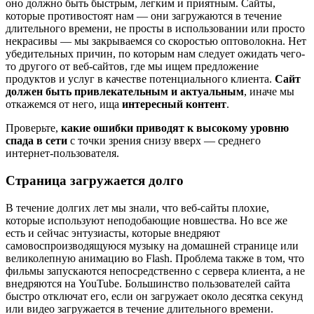
оно должно быть быстрым, легким и приятным. Сайты,
которые противостоят нам — они загружаются в течение
длительного времени, не просты в использовании или просто
некрасивы — мы закрываемся со скоростью оптоволокна. Нет
убедительных причин, по которым нам следует ожидать чего-
то другого от веб-сайтов, где мы ищем предложение
продуктов и услуг в качестве потенциального клиента.
Сайт
должен быть привлекательным и актуальным
, иначе мы
откажемся от него, ища
интересный контент
.
Проверьте,
какие ошибки приводят к высокому уровню
спада в сети
с точки зрения снизу вверх — среднего
интернет-пользователя.
Страница загружается долго
В течение долгих лет мы знали, что веб-сайты плохие,
которые используют неподобающие новшества. Но все же
есть и сейчас энтузиасты, которые внедряют
самовоспроизводящуюся музыку на домашней странице или
великолепную анимацию во Flash. Проблема также в том, что
фильмы запускаются непосредственно с сервера клиента, а не
внедряются на YouTube. Большинство пользователей сайта
быстро отключат его, если он загружает около десятка секунд
или видео загружается в течение длительного времени.