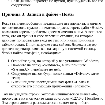
Если данный параметр не пустой, нужно удалить все его
содержимое.
Причина 3: Записи в файле «Hosts»
Когда вы перепробовали предыдущие два варианта, и ничего
не изменилось, нужно внимательно рассмотреть файл «Hosts»,
возможно корень проблемы кроется именно в нем. А все из-за
того, что он хранит в себе перечень страниц, на которые
данному пользователю вход по тем, или иным причинам
заблокирован. И при загрузке этих сайтов, Яндекс Браузер
должен перенаправлять вас на заданную системой ссылку.
Чтобы найти этот файл, необходимо:
Откройте диск, на который у вас установлен Windows;
Нажмите на папку «Windows», в ней поищите
«System32», перейдите по ней;
Следующим шагом будет поиск папки «Drivers», затем
«etc»;
В ней найдите необходимый вам файл «Hosts» и
откройте его с помощью приложения «Блокнот».
Там вы увидите строки, которые начинаются со значка «#»,
пропустите их и опустите глаза до строки «127.0.0.1 localhost».
Эта строка должна располагаться в самом низу и быть