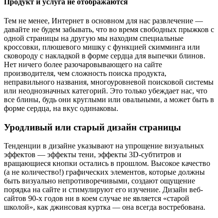
Продукт и услуга не отображаются
Тем не менее, Интернет в основном для нас развлечение —
давайте не будем забывать, что во время свободных прыжков с
одной страницы на другую мы находим специальные
кроссовки, плюшевого мишку с функцией скимминга или
сковороду с накладкой в форме сердца для выпечки блинов.
Нет ничего более разочаровывающего на сайте
производителя, чем сложность поиска продукта,
неправильного названия, многоуровневой поисковой системы
или неоднозначных категорий. Это только убеждает нас, что
все блины, будь они круглыми или овальными, а может быть в
форме сердца, на вкус одинаковы.
Уродливый или старый дизайн страницы
Тенденции в дизайне указывают на упрощение визуальных
эффектов — эффекты тени, эффекты 3D-субтитров и
вращающиеся кнопки остались в прошлом. Высокое качество
(а не количество!) графических элементов, которые должны
быть визуально непротиворечивыми, создают ощущение
порядка на сайте и стимулируют его изучение. Дизайн веб-
сайтов 90-х годов ни в коем случае не является «старой
школой», как джинсовая куртка — она всегда востребована.