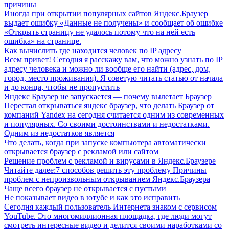
причины
Иногда при открытии популярных сайтов Яндекс.Браузер
выдает ошибку «Данные не получены» и сообщает об ошибке
«Открыть страницу не удалось потому что на ней есть
ошибка» на странице.
Как вычислить где находится человек по IP адресу
Всем привет! Сегодня я расскажу вам, что можно узнать по IP
адресу человека и можно ли вообще его найти (адрес, дом,
город, место проживания). Я советую читать статью от начала
и до конца, чтобы не пропустить
Яндекс Браузер не запускается — почему вылетает Браузер
Перестал открываться яндекс браузер, что делать Браузер от
компаний Yandex на сегодня считается одним из современных
и популярных. Со своими достоинствами и недостатками.
Одним из недостатков является
Что делать, когда при запуске компьютера автоматически
открывается браузер с рекламой или сайтом
Решение проблем с рекламой и вирусами в Яндекс.Браузере
Читайте далее:7 способов решить эту проблему Причины
проблем с непроизвольным открыванием Яндекс.Браузера
Чаще всего браузер не открывается с пустыми
Не показывает видео в ютубе и как это исправить
Сегодня каждый пользователь Интернета знаком с сервисом
YouTube. Это многомиллионная площадка, где люди могут
смотреть интересные видео и делится своими наработками со