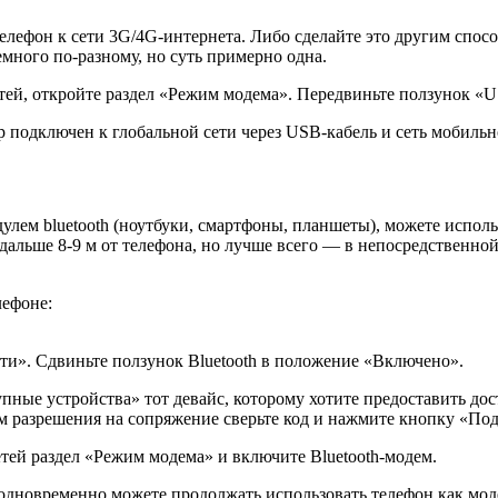
лефон к сети 3G/4G-интернета. Либо сделайте это другим спос
ного по-разному, но суть примерно одна.
тей, откройте раздел «Режим модема». Передвиньте ползунок 
р подключен к глобальной сети через USB-кабель и сеть мобильн
лем bluetooth (ноутбуки, смартфоны, планшеты), можете использ
альше 8-9 м от телефона, но лучше всего — в непосредственной 
лефоне:
и». Сдвиньте ползунок Bluetooth в положение «Включено».
тупные устройства» тот девайс, которому хотите предоставить до
м разрешения на сопряжение сверьте код и нажмите кнопку «По
тей раздел «Режим модема» и включите Bluetooth-модем.
, одновременно можете продолжать использовать телефон как м