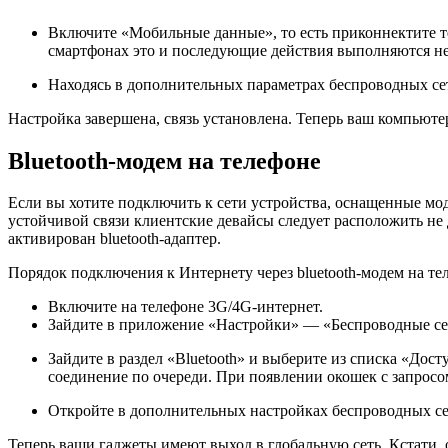
Включите «Мобильные данные», то есть приконнектите те
смартфонах это и последующие действия выполняются нем
Находясь в дополнительных параметрах беспроводных се
Настройка завершена, связь установлена. Теперь ваш компьюте
Bluetooth-модем на телефоне
Если вы хотите подключить к сети устройства, оснащенные моду
устойчивой связи клиентские девайсы следует расположить не д
активирован bluetooth-адаптер.
Порядок подключения к Интернету через bluetooth-модем на те
Включите на телефоне 3G/4G-интернет.
Зайдите в приложение «Настройки» — «Беспроводные сет
Зайдите в раздел «Bluetooth» и выберите из списка «Дос
соединение по очереди. При появлении окошек с запросо
Откройте в дополнительных настройках беспроводных се
Теперь ваши гаджеты имеют выход в глобальную сеть. Кстати