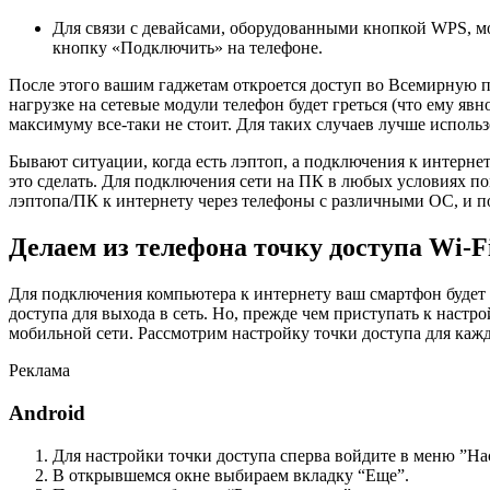
Для связи с девайсами, оборудованными кнопкой WPS, м
кнопку «Подключить» на телефоне.
После этого вашим гаджетам откроется доступ во Всемирную па
нагрузке на сетевые модули телефон будет греться (что ему явн
максимуму все-таки не стоит. Для таких случаев лучше исполь
Бывают ситуации, когда есть лэптоп, а подключения к интерне
это сделать. Для подключения сети на ПК в любых условиях по
лэптопа/ПК к интернету через телефоны с различными ОС, и 
Делаем из телефона точку доступа Wi-F
Для подключения компьютера к интернету ваш смартфон будет 
доступа для выхода в сеть. Но, прежде чем приступать к настр
мобильной сети. Рассмотрим настройку точки доступа для каж
Реклама
Android
Для настройки точки доступа сперва войдите в меню ”Н
В открывшемся окне выбираем вкладку “Еще”.