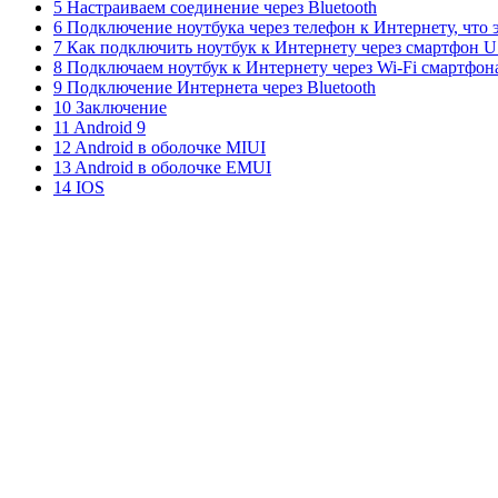
5 Настраиваем соединение через Bluetooth
6 Подключение ноутбука через телефон к Интернету, что э
7 Как подключить ноутбук к Интернету через смартфон 
8 Подключаем ноутбук к Интернету через Wi-Fi смартфон
9 Подключение Интернета через Bluetooth
10 Заключение
11 Android 9
12 Android в оболочке MIUI
13 Android в оболочке EMUI
14 IOS