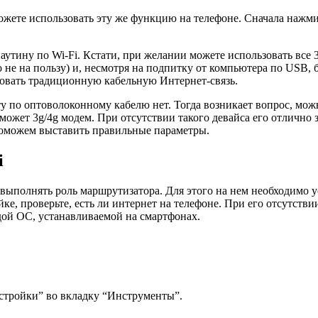
ожете использовать эту же функцию на телефоне. Сначала нажм
утину по Wi-Fi. Кстати, при желании можете использовать все 
о не на пользу) и, несмотря на подпитку от компьютера по USB, 
зовать традиционную кабельную Интернет-связь.
ту по оптоволоконному кабелю нет. Тогда возникает вопрос, мож
может 3g/4g модем. При отсутствии такого девайса его отлично
поможем выставить правильные параметры.
i
выполнять роль маршрутизатора. Для этого на нем необходимо у
ойке, проверьте, есть ли интернет на телефоне. При его отсутст
дой ОС, устанавливаемой на смартфонах.
астройки” во вкладку “Инструменты”.