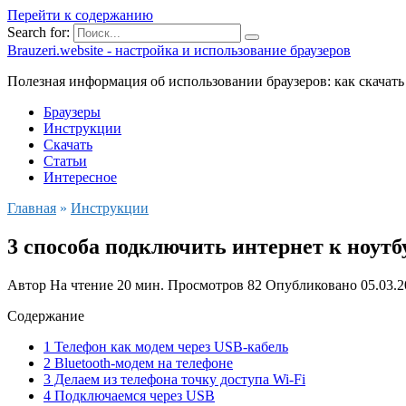
Перейти к содержанию
Search for:
Brauzeri.website - настройка и использование браузеров
Полезная информация об использовании браузеров: как скачать
Браузеры
Инструкции
Скачать
Статьи
Интересное
Главная
»
Инструкции
3 способа подключить интернет к ноутб
Автор
На чтение
20 мин.
Просмотров
82
Опубликовано
05.03.
Содержание
1 Телефон как модем через USB-кабель
2 Bluetooth-модем на телефоне
3 Делаем из телефона точку доступа Wi-Fi
4 Подключаемся через USB