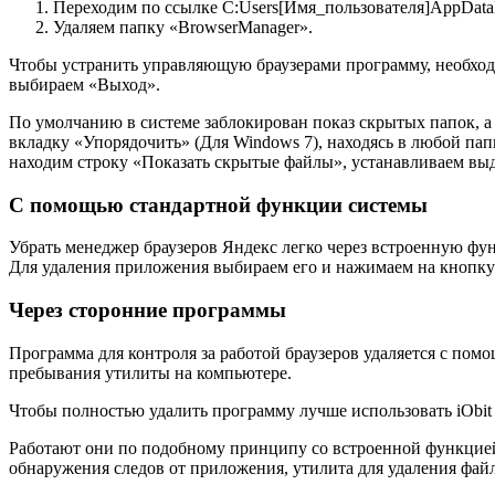
Переходим по ссылке C:Users[Имя_пользователя]AppData
Удаляем папку «BrowserManager».
Чтобы устранить управляющую браузерами программу, необход
выбираем «Выход».
По умолчанию в системе заблокирован показ скрытых папок, а
вкладку «Упорядочить» (Для Windows 7), находясь в любой па
находим строку «Показать скрытые файлы», устанавливаем выд
С помощью стандартной функции системы
Убрать менеджер браузеров Яндекс легко через встроенную ф
Для удаления приложения выбираем его и нажимаем на кнопку 
Через сторонние программы
Программа для контроля за работой браузеров удаляется с пом
пребывания утилиты на компьютере.
Чтобы полностью удалить программу лучше использовать iObit и
Работают они по подобному принципу со встроенной функцией
обнаружения следов от приложения, утилита для удаления файл