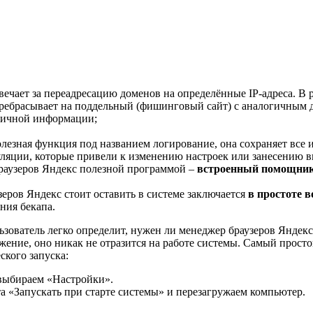
твечает за переадресацию доменов на определённые IP-адреса. В
ребрасывает на поддельный (фишинговый сайт) с аналогичным ди
личной информации;
олезная функция под названием логирование, она сохраняет все 
ляции, которые привели к изменению настроек или занесению в
браузеров Яндекс полезной программой –
встроенный помощни
зеров Яндекс стоит оставить в системе заключается
в простоте 
ния бекапа.
зователь легко определит, нужен ли менеджер браузеров Яндек
ние, оно никак не отразится на работе системы. Самый простой
ского запуска:
 выбираем «Настройки».
 «Запускать при старте системы» и перезагружаем компьютер.