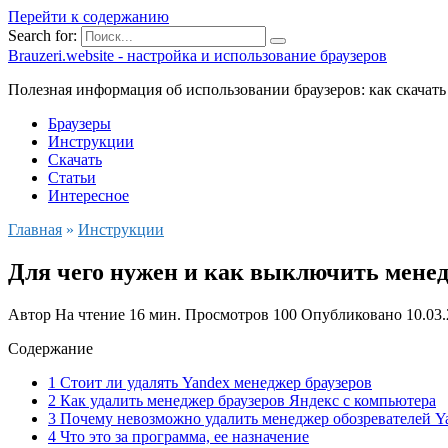
Перейти к содержанию
Search for:
Brauzeri.website - настройка и использование браузеров
Полезная информация об использовании браузеров: как скачать
Браузеры
Инструкции
Скачать
Статьи
Интересное
Главная
»
Инструкции
Для чего нужен и как выключить менед
Автор
На чтение
16 мин.
Просмотров
100
Опубликовано
10.03
Содержание
1 Стоит ли удалять Yandex менеджер браузеров
2 Как удалить менеджер браузеров Яндекс с компьютера
3 Почему невозможно удалить менеджер обозревателей Y
4 Что это за программа, ее назначение