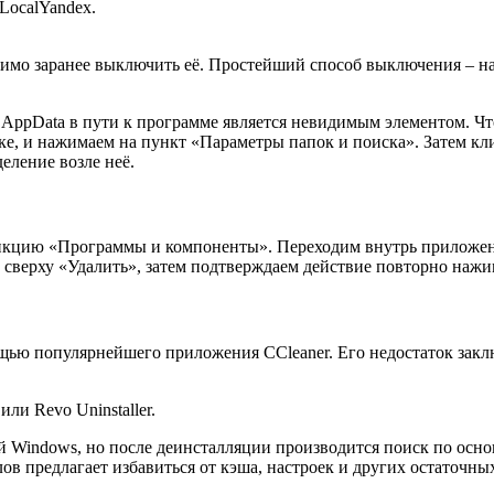
LocalYandex.
имо заранее выключить её. Простейший способ выключения – на
 AppData в пути к программе является невидимым элементом. Чт
пке, и нажимаем на пункт «Параметры папок и поиска». Затем кл
еление возле неё.
ункцию «Программы и компоненты». Переходим внутрь приложен
сверху «Удалить», затем подтверждаем действие повторно нажи
ощью популярнейшего приложения CCleaner. Его недостаток закл
ли Revo Uninstaller.
 Windows, но после деинсталляции производится поиск по осн
ов предлагает избавиться от кэша, настроек и других остаточны