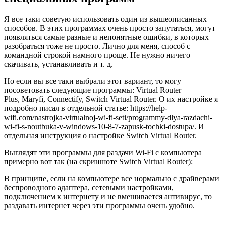
Я все таки советую использовать один из вышеописанных
способов. В этих программах очень просто запутаться, могут
появляться самые разные и непонятные ошибки, в которых
разобраться тоже не просто. Лично для меня, способ с
командной строкой намного проще. Не нужно ничего
скачивать, устанавливать и т. д.
Но если вы все таки выбрали этот вариант, то могу
посоветовать следующие программы: Virtual Router
Plus, Maryfi, Connectify, Switch Virtual Router. О их настройке я
подробно писал в отдельной статье: https://help-
wifi.com/nastrojka-virtualnoj-wi-fi-seti/programmy-dlya-razdachi-
wi-fi-s-noutbuka-v-windows-10-8-7-zapusk-tochki-dostupa/. И
отдельная инструкция о настройке Switch Virtual Router.
Выглядят эти программы для раздачи Wi-Fi с компьютера
примерно вот так
(на скриншоте Switch Virtual Router)
:
В принципе, если на компьютере все нормально с драйверами
беспроводного адаптера, сетевыми настройками,
подключением к интернету и не вмешивается антивирус, то
раздавать интернет через эти программы очень удобно.