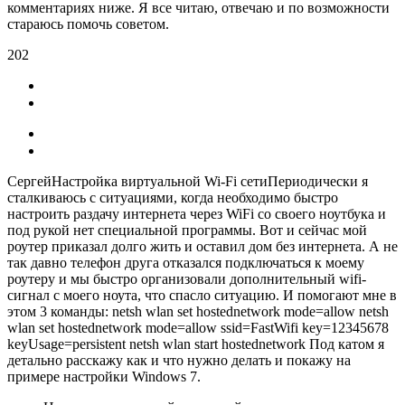
комментариях ниже. Я все читаю, отвечаю и по возможности
стараюсь помочь советом.
202
СергейНастройка виртуальной Wi-Fi сетиПериодически я
сталкиваюсь с ситуациями, когда необходимо быстро
настроить раздачу интернета через WiFi со своего ноутбука и
под рукой нет специальной программы. Вот и сейчас мой
роутер приказал долго жить и оставил дом без интернета. А не
так давно телефон друга отказался подключаться к моему
роутеру и мы быстро организовали дополнительный wifi-
сигнал с моего ноута, что спасло ситуацию. И помогают мне в
этом 3 команды: netsh wlan set hostednetwork mode=allow netsh
wlan set hostednetwork mode=allow ssid=FastWifi key=12345678
keyUsage=persistent netsh wlan start hostednetwork Под катом я
детально расскажу как и что нужно делать и покажу на
примере настройки Windows 7.