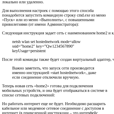
локально или удаленно.
Для выполнения настроек с помощью этого способа
понадобится запустить командную строку cmd.exe из меню
«Пуск» или из меню «Выполнить», с повышенными
привилегиями (от имени Администратора):
Следующая инструкция задает сеть с наименованием home2 и кл
netsh wlan set hostednetwork mode=allow
ssid=”home2″ key=”Qw1234567890″
keyUsage=persistent
После этой команды также будет создан виртуальный адаптер, ч
Важно заметить, что запуск сети производится
именно инструкцией «start hostednetwork», даже
если соединение отключили вручную.
Теперь новая сеть «home2» готова для подключения
мобильных устройств, и она будет отображаться в системе в
списке сетевых подключений:
Но работать интернет еще не будет. Необходимо расшарить
кабельное или модемное сетевое соединение с доступом в
интернет (в приведенной инструкции – это интерфейс