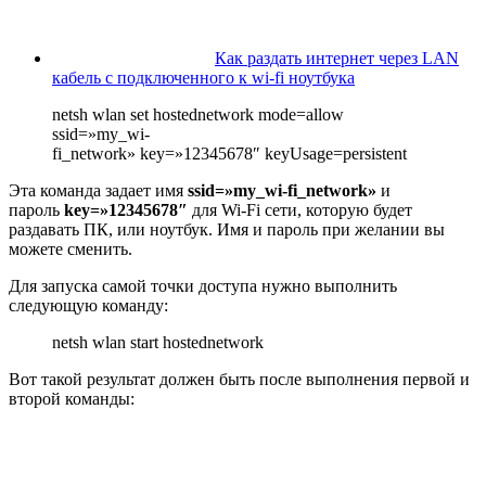
Как раздать интернет через LAN
кабель с подключенного к wi-fi ноутбука
netsh wlan set hostednetwork mode=allow
ssid=»my_wi-
fi_network» key=»12345678″ keyUsage=persistent
Эта команда задает имя
ssid=»my_wi-fi_network»
и
пароль
key=»12345678″
для Wi-Fi сети, которую будет
раздавать ПК, или ноутбук. Имя и пароль при желании вы
можете сменить.
Для запуска самой точки доступа нужно выполнить
следующую команду:
netsh wlan start hostednetwork
Вот такой результат должен быть после выполнения первой и
второй команды: