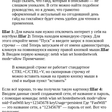
Надо сказать, что гайд, который я описываю — не
слишком уникален. В сети можно найти подобное
руководство, но я думаю, что грамотно
оформленный и актуальный на сегодняшний день
гайд на гиктаймсе будет очень удобен для чтения и
применения.
Шаг 1:
Для начала нам нужно отключить интернет у себя на
ноутбуке.
Шаг 2:
Теперь находим командную строку. Для
этого откройте меню “Пуск” и введите запрос в поисковой
строчке — cmd Теперь запускаем её от имени администратора,
кликнув на появившуюся иконку правой кнопкой мыши.
Шаг
3:
Вводим первую команду: netsh wlan set hostednetwork
mode=allow Примечание:
В командной строке не работает стандартное
СTRL+C/СTRL+V, но скопировав строчку её
можно вставить нажав на правую кнопку мыши в
cmd и выбрав пункт “вставить”
Если всё хорошо, то мы получили такую картинку:
Шаг 4:
Вводим данные своей создаваемой сети, её название и пароль,
с помощью команды: netsh wlan set hostednetwork mode=allow
ssid=FastWifi key=12345678 keyUsage=persistent Где “FastWifi”
— это название сети, а “12345678” — пароль от неё. Вот что
получаем: