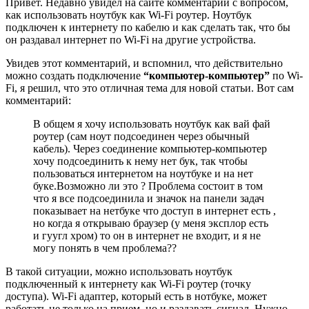
Привет. Недавно увидел на сайте комментарий с вопросом,
как использовать ноутбук как Wi-Fi роутер. Ноутбук
подключен к интернету по кабелю и как сделать так, что бы
он раздавал интернет по Wi-Fi на другие устройства.
Увидев этот комментарий, и вспомнил, что действительно
можно создать подключение
“компьютер-компьютер”
по Wi-
Fi, я решил, что это отличная тема для новой статьи. Вот сам
комментарий:
В общем я хочу использовать ноутбук как вай фай
роутер (сам ноут подсоединен через обычный
кабель). Через соединение компьютер-компьютер
хочу подсоединить к нему нет бук, так чтобы
пользоваться интернетом на ноутбуке и на нет
буке.Возможно ли это ? Проблема состоит в том
что я все подсоединила и значок на панели задач
показывает на нетбуке что доступ в интернет есть ,
но когда я открываю браузер (у меня эксплор есть
и гуугл хром) то он в интернет не входит, и я не
могу понять в чем проблема??
В такой ситуации, можно использовать ноутбук
подключенный к интернету как Wi-Fi роутер (точку
доступа). Wi-Fi адаптер, который есть в нотбуке, может
работать не только на прием, но и раздавать сигнал. Нужно