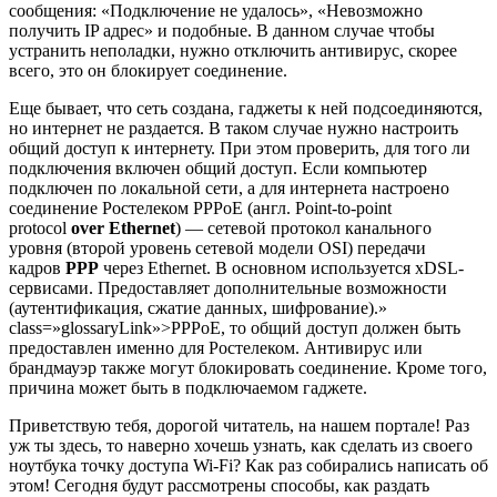
сообщения: «Подключение не удалось», «Невозможно
получить IP адрес» и подобные. В данном случае чтобы
устранить неполадки, нужно отключить антивирус, скорее
всего, это он блокирует соединение.
Еще бывает, что сеть создана, гаджеты к ней подсоединяются,
но интернет не раздается. В таком случае нужно настроить
общий доступ к интернету. При этом проверить, для того ли
подключения включен общий доступ. Если компьютер
подключен по локальной сети, а для интернета настроено
соединение Ростелеком
PPPoE (англ. Point-to-point
protocol
over
Ethernet
) — сетевой протокол канального
уровня (второй уровень сетевой модели OSI) передачи
кадров
PPP
через Ethernet. В основном используется xDSL-
сервисами. Предоставляет дополнительные возможности
(аутентификация, сжатие данных, шифрование).»
class=»glossaryLink»>PPPoE
, то общий доступ должен быть
предоставлен именно для Ростелеком. Антивирус или
брандмауэр также могут блокировать соединение. Кроме того,
причина может быть в подключаемом гаджете.
Приветствую тебя, дорогой читатель, на нашем портале! Раз
уж ты здесь, то наверно хочешь узнать, как сделать из своего
ноутбука точку доступа Wi-Fi? Как раз собирались написать об
этом! Сегодня будут рассмотрены способы, как раздать