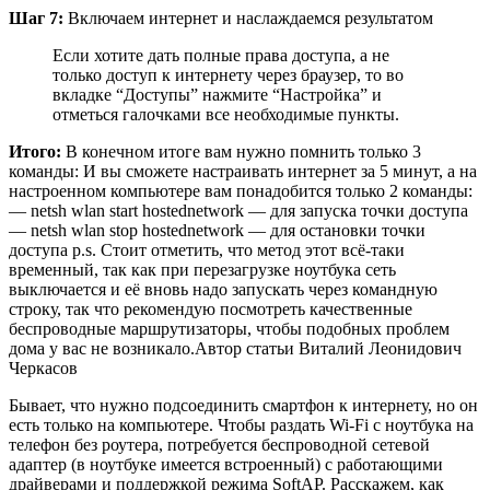
Шаг 7:
Включаем интернет и наслаждаемся результатом
Если хотите дать полные права доступа, а не
только доступ к интернету через браузер, то во
вкладке “Доступы” нажмите “Настройка” и
отметься галочками все необходимые пункты.
Итого:
В конечном итоге вам нужно помнить только 3
команды: И вы сможете настраивать интернет за 5 минут, а на
настроенном компьютере вам понадобится только 2 команды:
— netsh wlan start hostednetwork — для запуска точки доступа
— netsh wlan stop hostednetwork — для остановки точки
доступа p.s. Стоит отметить, что метод этот всё-таки
временный, так как при перезагрузке ноутбука сеть
выключается и её вновь надо запускать через командную
строку, так что рекомендую посмотреть качественные
беспроводные маршрутизаторы, чтобы подобных проблем
дома у вас не возникало.Автор статьи Виталий Леонидович
Черкасов
Бывает, что нужно подсоединить смартфон к интернету, но он
есть только на компьютере. Чтобы раздать Wi-Fi с ноутбука на
телефон без роутера, потребуется беспроводной
сетевой
адаптер
(в ноутбуке имеется встроенный) с работающими
драйверами и поддержкой режима SoftAP. Расскажем, как