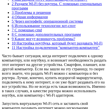
2 Раздаем Wi-Fi без роутера. С помощью специальных
программ
3 Проблемы и решения
4 Общая информация
5 Через интерфейс операционной системы
6 Использование технологии хот-спот
7 С помощью cmd
8 С помощью дополнительных программ
9 Какие могут возникнуть проблемы?
10 Настройка ноутбука, который будет раздавать Wi-Fi
11 Настройка подключения “компьютер-компьютер”
Часто бывает ситуация, когда интернет подключен к одному
компьютеру, или ноутбуку, и возникает необходимость раздать
этот интернет на другие устройства. Смартфон, планшет, или
другой компьютер. Если вы зашли на эту страницу, то скорее
всего знаете, что раздать Wi-Fi можно с компьютера и без
роутера. Лучше, конечно, купить недорогой маршрутизатор,
подключить к нему интернет, и он уже будет раздавать его на
все устройства. Но не всегда есть такая возможность. Именно
в таких случаях, в качестве роутера можно использовать
ноутбук, или компьютер с Wi-Fi адаптером.
Запустить виртуальную Wi-Fi сеть и заставить свой
компьютер раздавать интернет можно несколькими