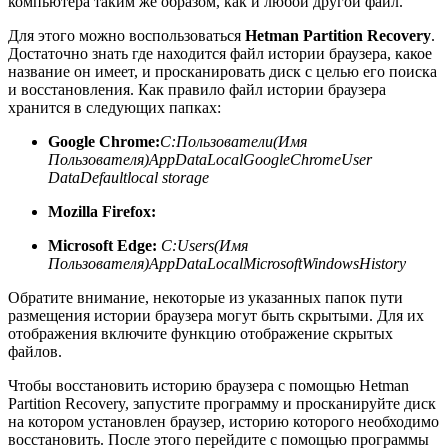
компьютера таким же образом, как и любой другой файл.
Для этого можно воспользоваться
Hetman Partition Recovery
.
Достаточно знать где находится файл истории браузера, какое
название он имеет, и просканировать диск с целью его поиска
и восстановления. Как правило файл истории браузера
хранится в следующих папках:
Google Chrome:
C:Пользователи(Имя
Пользователя)AppDataLocalGoogleChromeUser
DataDefaultlocal storage
Mozilla Firefox:
Microsoft Edge:
C:Users(Имя
Пользователя)AppDataLocalMicrosoftWindowsHistory
Обратите внимание, некоторые из указанных папок пути
размещения истории браузера могут быть скрытыми. Для их
отображения включите функцию отображение скрытых
файлов.
Чтобы восстановить историю браузера с помощью Hetman
Partition Recovery, запустите программу и просканируйте диск
на котором установлен браузер, историю которого необходимо
восстановить. После этого перейдите с помощью программы