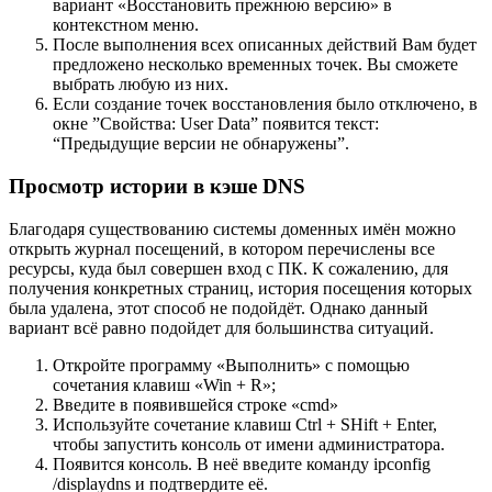
вариант «Восстановить прежнюю версию» в
контекстном меню.
После выполнения всех описанных действий Вам будет
предложено несколько временных точек. Вы сможете
выбрать любую из них.
Если создание точек восстановления было отключено, в
окне ”Свойства: User Data” появится текст:
“Предыдущие версии не обнаружены”.
Просмотр истории в кэше DNS
Благодаря существованию системы доменных имён можно
открыть журнал посещений, в котором перечислены все
ресурсы, куда был совершен вход с ПК. К сожалению, для
получения конкретных страниц, история посещения которых
была удалена, этот способ не подойдёт. Однако данный
вариант всё равно подойдет для большинства ситуаций.
Откройте программу «Выполнить» с помощью
сочетания клавиш «Win + R»;
Введите в появившейся строке «cmd»
Используйте сочетание клавиш Ctrl + SHift + Enter,
чтобы запустить консоль от имени администратора.
Появится консоль. В неё введите команду ipconfig
/displaydns и подтвердите её.