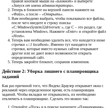
правой кнопкой мыши на
«Блокнот»
и выберете
«Запуск от имени администратора»
.
Теперь в блокноте на верхней панели нажмите на
«Файл»
, а после –
«Открыть»
.
Вам необходимо выбрать, чтобы показывало все файлы,
после чего введите в строку поиска
«C:WindowsSystem32driversetc »
, где C – это раздел, где
установлена Windows. Нажмите
«Enter»
и откройте файл
«Hosts»
.
Теперь вам необходимо удалить все, что находится ниже
строчки
«::1 localhost»
. Именно тут находятся те
строчки, которые вместо нужных сайтов открывают
другие или не дают вовсе возможности открыть
определенный сайт.
Теперь закройте блокнот, сохранив изменения.
Действие 2: Уборка лишнего с планировщика
заданий
Как раз причиной того, что Яндекс.Браузер открывает окна с
рекламой через определенное время, есть планировщик
заданий. Чтобы вкладки не открывались, их необходимо
отключить в планировщике. Сделать это можно так:
Откройте
«Пуск»
и в поиске напишите
«Планировщик»
,