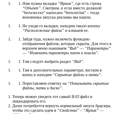
Нам нужна вкладка
“Ярлык”
, где есть строка
“Объект”
. Смотрим, и если вместо должной
“browser.exe” написано “browser.bat” – тогда
виновника запуска рекламы мы нашли.
Не уходя со вкладки, находим такую кнопку
“Расположение файла”
и кликаем ее.
Зайдя туда, нужно включить функцию
отображения файлов, которые скрыты. Для этого в
верхнем меню нажимаем
“Вид”
—
“Параметры”
—
“Изменить параметры папок и поиска”
.
Там следует выбрать раздел
“Вид”
.
Там в дополнительных параметрах листаем в
конец и находим
“Скрытые файлы и папки”
.
Переставляем отметку на
“Показывать скрытые
файлы, папки и диски”
.
Теперь можно увидеть тот самый BAT-файл и
ликвидировать его.
Далее потребуется вернуть нормальный запуск браузера,
чтобы это сделать идем в
“Свойства”
–
“Ярлык”
—