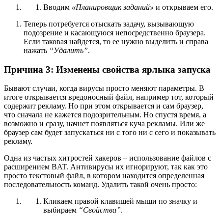
Вводим
«Планировщик заданий»
и открываем его.
Теперь потребуется отыскать задачу, вызывающую
подозрение и касающуюся непосредственно браузера.
Если таковая найдется, то ее нужно выделить и справа
нажать
“Удалить”
.
Причина 3: Изменены свойства ярлыка запуска
Бывают случаи, когда вирусы просто меняют параметры. В
итоге открывается вредоносный файл, например тот, который
содержит рекламу. Но при этом открывается и сам браузер,
что сначала не кажется подозрительным. Но спустя время, а
возможно и сразу, начнет появляться куча рекламы. Или же
браузер сам будет запускаться ни с того ни с сего и показывать
рекламу.
Одна из частых хитростей хакеров – использование файлов с
расширением BAT. Антивирусы их игнорируют, так как это
просто текстовый файл, в котором находится определенная
последовательность команд. Удалить такой очень просто:
Кликаем правой клавишей мыши по значку и
выбираем
“Свойства”
.