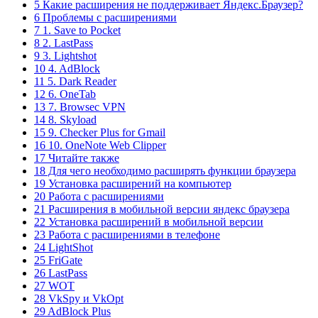
5 Какие расширения не поддерживает Яндекс.Браузер?
6 Проблемы с расширениями
7 1. Save to Pocket
8 2. LastPass
9 3. Lightshot
10 4. AdBlock
11 5. Dark Reader
12 6. OneTab
13 7. Browsec VPN
14 8. Skyload
15 9. Checker Plus for Gmail
16 10. OneNote Web Clipper
17 Читайте также
18 Для чего необходимо расширять функции браузера
19 Установка расширений на компьютер
20 Работа с расширениями
21 Расширения в мобильной версии яндекс браузера
22 Установка расширений в мобильной версии
23 Работа с расширениями в телефоне
24 LightShot
25 FriGate
26 LastPass
27 WOT
28 VkSpy и VkOpt
29 AdBlock Plus