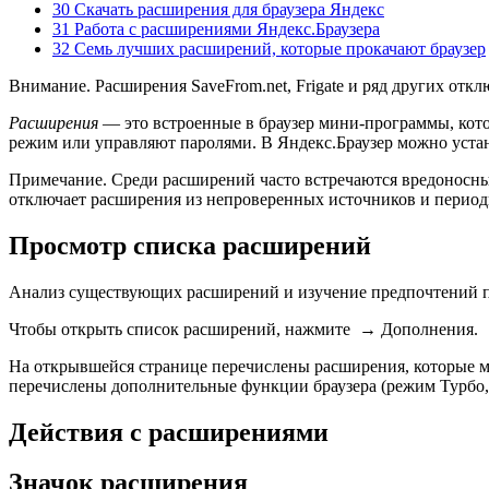
30 Скачать расширения для браузера Яндекс
31 Работа с расширениями Яндекс.Браузера
32 Семь лучших расширений, которые прокачают браузер
Внимание.
Расширения
SaveFrom.net
,
Frigate
и ряд других откл
Расширения
— это встроенные в браузер мини-программы, кот
режим или управляют паролями. В
Яндекс.Браузер
можно устан
Примечание.
Среди расширений часто встречаются вредоносные
отключает расширения из непроверенных источников и периоди
Просмотр списка расширений
Анализ существующих расширений и изучение предпочтений п
Чтобы открыть список расширений, нажмите
→
Дополнения
.
На открывшейся странице перечислены расширения, которые мо
перечислены дополнительные функции браузера (режим Турбо,
Действия с расширениями
Значок расширения