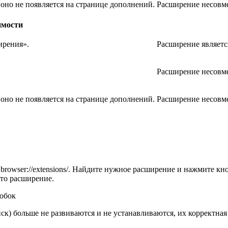
оно не появляется на странице дополнений.
Расширение несовме
имости
ирения»
.
Расширение являетс
Расширение несовме
оно не появляется на странице дополнений.
Расширение несовме
у
browser://extensions/
. Найдите нужное расширение и нажмите кн
это расширение.
робок
к) больше не развиваются и не устанавливаются, их корректная 