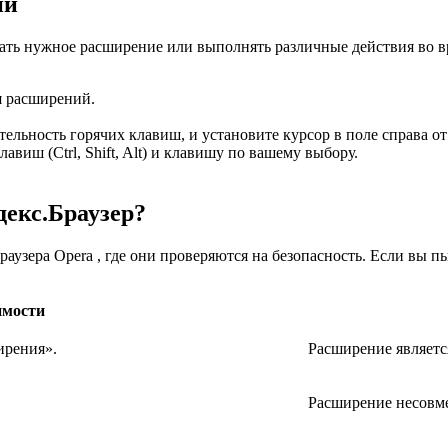
ий
ать нужное расширение или выполнять различные действия во в
я расширений
.
ельность горячих клавиш, и установите курсор в поле справа от
лавиш (
Ctrl
,
Shift
,
Alt
) и клавишу по вашему выбору.
екс.Браузер?
аузера Opera , где они проверяются на безопасность. Если вы п
имости
ирения»
.
Расширение являетс
Расширение несовме