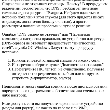
Яндекс так и не открывает страницы. Почему? В предыдущем
разделе мы рассмотрели, что DNS преобразует печатные
символы адреса ресурса в IP-адреса. Не будем вдаваться в
историю появления этой службы (для этого придется писать
отдельную, достаточно большую статью), а просто
рассмотрим появление проблемы и пути её решение.
Ошибке “DNS-сервер не отвечает” или “Параметры
компьютера настроены правильно, но устройство или ресурс
(DNS-сервер) не отвечает” предшествует “Диагностика
сетей”, служба ОС Windows. Запустить эту процедуру
несложно.
Кликните правой клавишей мышки на иконку сети.
Из перечня выберите пункт “Диагностика неполадок”.
Перезагрузите ПК, лэптоп, не существенно, получаете
интернет непосредственно от кабеля или от других
устройств (маршрутизатор, роутер).
Припомните, может ошибка возникла после инсталлирования
определенного программного обеспечения или смены каких
либо настроек.
Если доступ к сети вы получаете через внешнее устройство
(модем или роутер), не важно по кабелю или Wi-Fi,