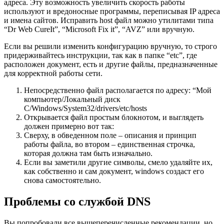
адреса. Эту возможность увеличить скорость работы
используют и вредоносные программы, переписывая IP адреса
и имена сайтов. Исправить host файл можно утилитами типа
“Dr Web CureIt”, “Microsoft Fix it”, “AVZ” или вручную.
Если вы решили изменить конфигурацию вручную, то строго
придерживайтесь инструкции, так как в папке “etc”, где
расположен документ, есть и другие файлы, предназначенные
для корректной работы сети.
Непосредственно файл располагается по адресу: “Мой
компьютер/Локальный диск
С/Windows/System32/drivers/etc/hosts
Открывается файл простым блокнотом, и выглядеть
должен примерно вот так:
Сверху, в обведенном поле – описания и принцип
работы файла, во втором – единственная строчка,
которая должна там быть изначально.
Если вы заметили другие символы, смело удаляйте их,
как собственно и сам документ, windows создаст его
снова самостоятельно.
Проблемы со службой DNS
Вы попробовали все вышеперечисленные рекомендации, но