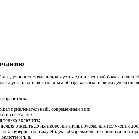
олчанию
андартно в системе используется единственный браузер Internet 
 часто устанавливают главным обозревателем первым делом посл
о обработчика:
ающая привлекательный, современный вид;
ктов от Yandex;
я только включить;
ельзя открыть до их проверки антивирусом, для получения дост
их браузеров, поэтому Яндекс обозреватель не придётся повторн
валюты и т. д.