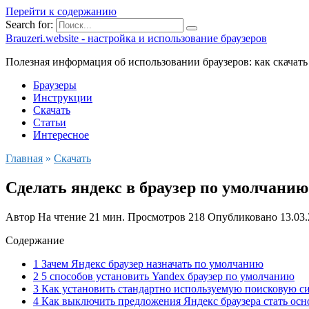
Перейти к содержанию
Search for:
Brauzeri.website - настройка и использование браузеров
Полезная информация об использовании браузеров: как скачать
Браузеры
Инструкции
Скачать
Статьи
Интересное
Главная
»
Скачать
Сделать яндекс в браузер по умолчанию
Автор
На чтение
21 мин.
Просмотров
218
Опубликовано
13.03
Содержание
1 Зачем Яндекс браузер назначать по умолчанию
2 5 способов установить Yandex браузер по умолчанию
3 Как установить стандартно используемую поисковую си
4 Как выключить предложения Яндекс браузера стать ос