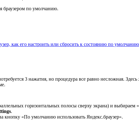
ся браузером по умолчанию.
узер, как его настроить или сбросить к состоянию по умолчанию
отребуется 3 нажатия, но процедура все равно несложная. Здесь
ме.
аллельных горизонтальных полосы сверху экрана) и выбираем «Н
ttings
.
на кнопку «По умолчанию использовать Яндекс.браузер».