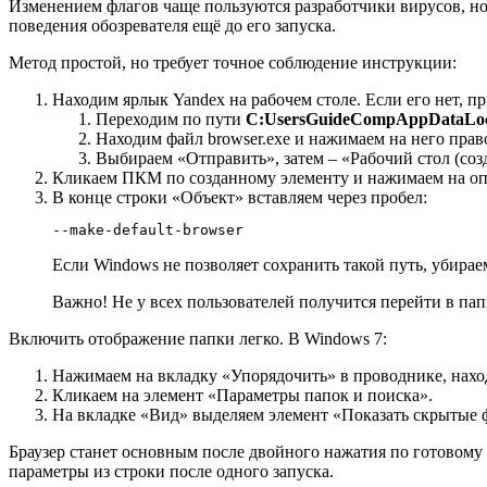
Изменением флагов чаще пользуются разработчики вирусов, но 
поведения обозревателя ещё до его запуска.
Метод простой, но требует точное соблюдение инструкции:
Находим ярлык Yandex на рабочем столе. Если его нет, п
Переходим по пути
C:UsersGuideCompAppDataLoc
Находим файл browser.exe и нажимаем на него пр
Выбираем «Отправить», затем – «Рабочий стол (созд
Кликаем ПКМ по созданному элементу и нажимаем на о
В конце строки «Объект» вставляем через пробел:
--make-default-browser
Если Windows не позволяет сохранить такой путь, убираем
Важно! Не у всех пользователей получится перейти в пап
Включить отображение папки легко. В Windows 7:
Нажимаем на вкладку «Упорядочить» в проводнике, нахо
Кликаем на элемент «Параметры папок и поиска».
На вкладке «Вид» выделяем элемент «Показать скрытые 
Браузер станет основным после двойного нажатия по готовому я
параметры из строки после одного запуска.