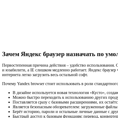
Зачем Яндекс браузер назначать по ум
Первостепенная причина действия – удобство использования. Ст
и юзабилити, а IE слишком медленно работает. Яндекс браузер
интернета легко загрузить весь остальной софт.
Почему Yandex browser стоит использовать в роли стандартног
В дизайне используется новая технология «Кусто», созд
Можно быстро переходить к использованию других проду
Поставляется сразу с базовыми расширениями, их остаётс
Является безопасным обозревателем: загруженные файлы н
Берёт историю, пароли и остальные личные данные с друг
Быстрый доступ к базовым функциям: перевод, конвертер 