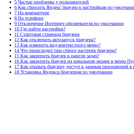
5 Частые проблемы у пользователей
6 Как сбросить Яндекс браузер к настройкам по умолчан
7 На компьютере
8 На телефоне
9 Отключение Интернет-обозревателя по умолчанию
10 Где найти настройки?
11 Стартовая страница браузера
12 Как отключить автозапуск браузера?
13 Как изменить вид контекстного меню?
14 Что происходит при сбросе настроек браузера?
15 Как закрепить браузер в панели задач?
16 Как закрепить браузер на начальном экране в меню Пу
17 Как открыть браузеру доступ к данным приложений в
18 Установка Яндекса браузером по умолчанию