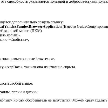
эта способность оказывается полезной и добросовестным пользо
ридётся дополнительно создать ссылку:
alYandexYandexBrowserApplication
(Вместо GuideComp пропиш
авой кнопкой мыши (ПКМ).
ать ярлык)».
пцию «Свойства».
 знак кавычек после browser.exe.
ку «AppData», так как она изначально скрыта.
дясь в любой папке.
файлы, папки и диски».
рлыку, но сам обозреватель не запустится. Можем сразу сделать