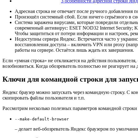
3 особенности адресной строки Янд
Адресная строка не отвечает после ручного добавления п
Произошёл системный сбой. Если ничего серьёзного в си
Система заражена вирусами, которые повредили отдельн
современный антивирус: ESET NOD32 Internet Security; Ka
Чтобы защититься от потери информации и настроек, ре
Недоступны сервера Яндекс. Встречается часто у украин
восстановления доступа – включить VPN или proxy (напри
работы на сервере. Остаётся лишь ждать их завершения.
Если «умная строка» не откликается на действия пользователя
возобновиться. Когда обозреватель полностью не реагирует на 
Ключи для командной строки для запуск
Яндекс браузер можно запускать через командную строку. С ко
скопировать файлы пользователя и т.п.
Рассмотрим несколько полезных параметров командной строки 
--make-default-browser
– делает веб-обозреватель Яндекс браузером по умолчан