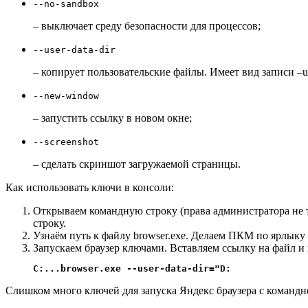
--no-sandbox
– выключает среду безопасности для процессов;
--user-data-dir
– копирует пользовательские файлы. Имеет вид записи –us
--new-window
– запустить ссылку в новом окне;
--screenshot
– сделать скриншот загружаемой страницы.
Как использовать ключи в консоли:
Открываем командную строку (права администратора не т
строку.
Узнаём путь к файлу browser.exe. Делаем ПКМ по ярлыку
Запускаем браузер ключами. Вставляем ссылку на файл и 
C:...browser.exe --user-data-dir="D:
Слишком много ключей для запуска Яндекс браузера с командн