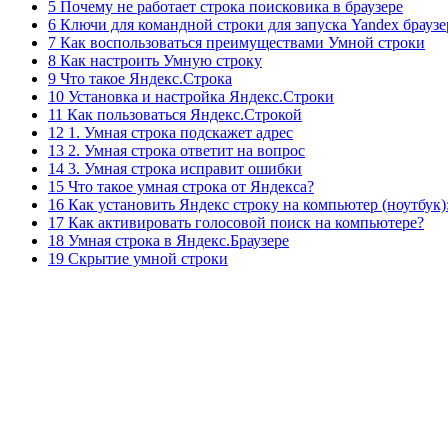
5 Почему не работает строка поисковика в браузере
6 Ключи для командной строки для запуска Yandex браузе
7 Как воспользоваться преимуществами Умной строки
8 Как настроить Умную строку
9 Что такое Яндекс.Строка
10 Установка и настройка Яндекс.Строки
11 Как пользоваться Яндекс.Строкой
12 1. Умная строка подскажет адрес
13 2. Умная строка ответит на вопрос
14 3. Умная строка исправит ошибки
15 Что такое умная строка от Яндекса?
16 Как установить Яндекс строку на компьютер (ноутбук)
17 Как активировать голосовой поиск на компьютере?
18 Умная строка в Яндекс.Браузере
19 Скрытие умной строки