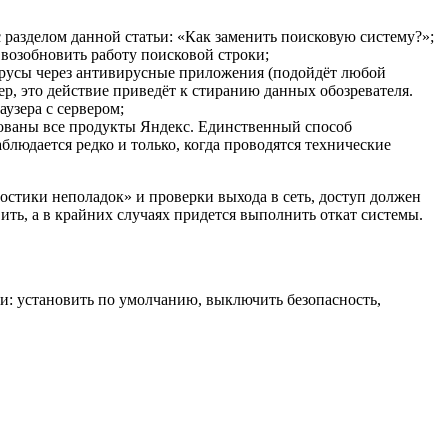
с разделом данной статьи: «Как заменить поисковую систему?»;
 возобновить работу поисковой строки;
ирусы через антивирусные приложения (подойдёт любой
зер, это действие приведёт к стиранию данных обозревателя.
узера с сервером;
ированы все продукты Яндекс. Единственный способ
блюдается редко и только, когда проводятся технические
ностики неполадок» и проверки выхода в сеть, доступ должен
вить, а в крайних случаях придется выполнить откат системы.
ми: установить по умолчанию, выключить безопасность,