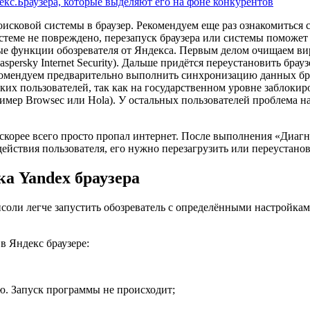
екс.Браузера, которые выделяют его на фоне конкурентов
оисковой системы в браузер. Рекомендуем еще раз ознакомиться 
стеме не повреждено, перезапуск браузера или системы поможет
ые функции обозревателя от Яндекса. Первым делом очищаем в
spersky Internet Security). Дальше придётся переустановить брау
комендуем предварительно выполнить синхронизацию данных бра
ских пользователей, так как на государственном уровне заблок
мер Browsec или Hola). У остальных пользователей проблема на
, скорее всего просто пропал интернет. После выполнения «Диаг
действия пользователя, его нужно перезагрузить или переустано
а Yandex браузера
нсоли легче запустить обозреватель с определёнными настройка
в Яндекс браузере:
ию. Запуск программы не происходит;