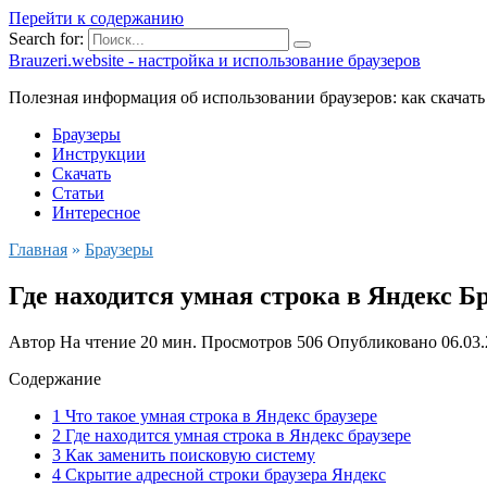
Перейти к содержанию
Search for:
Brauzeri.website - настройка и использование браузеров
Полезная информация об использовании браузеров: как скачать
Браузеры
Инструкции
Скачать
Статьи
Интересное
Главная
»
Браузеры
Где находится умная строка в Яндекс Б
Автор
На чтение
20 мин.
Просмотров
506
Опубликовано
06.03
Содержание
1 Что такое умная строка в Яндекс браузере
2 Где находится умная строка в Яндекс браузере
3 Как заменить поисковую систему
4 Скрытие адресной строки браузера Яндекс