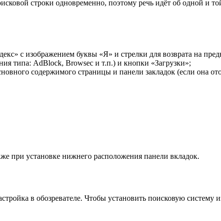
исковой строки одновременно, поэтому речь идёт об одной и той 
декс» с изображением буквы «Я» и стрелки для возврата на пре
ия типа: AdBlock, Browsec и т.п.) и кнопки «Загрузки»;
основного содержимого страницы и панели закладок (если она ото
 даже при установке нижнего расположения панели вкладок.
стройка в обозревателе. Чтобы установить поисковую систему из