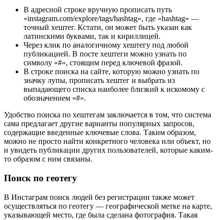
В адресной строке вручную прописать путь
«instagram.com/explore/tags/hashtag», где «hashtag» —
точный хештег. Кстати, он может быть указан как
латинскими буквами, так и кириллицей.
Через клик по аналогичному хештегу под любой
публикацией. В посте хештеги можно узнать по
символу «#», стоящим перед ключевой фразой.
В строке поиска на сайте, которую можно узнать по
значку лупы, прописать хештег и выбрать из
выпадающего списка наиболее близкий к искомому с
обозначением «#».
Удобство поиска по хештегам заключается в том, что система
сама предлагает другие варианты популярных запросов,
содержащие введенные ключевые слова. Таким образом,
можно не просто найти конкретного человека или объект, но
и увидеть публикации других пользователей, которые каким-
то образом с ним связаны.
Поиск по геотегу
В Инстаграм поиск людей без регистрации также может
осуществляться по геотегу — географической метке на карте,
указывающей место, где была сделана фотография. Такая