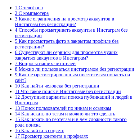
1 С телефона
2 С компьютера
3 Какие ограничения на просмотр аккаунтов в
Инстаграм без регистрации?
4 Способы просматривать аккаунты в Инстаграм без
регистрации
5 Как просмотреть фото в закрытом профиле без
регистрации?
6 Существуют ли сервисы для просмотра чужих
закрытых аккаунтов в Инстаграм?
7 Вопросы наших читателей
8 Можно ли пользоваться инстаграмом без регистрации
9 Как незарегистрированным посетителям попасть на
сайт?
10 Как найти человека без регистрации
11 Что такое поиск в Инстаграме без регистрации
12 Доступные варианты поиска публикаций и людей в
Инстаграм
13 Поиск пользователей по никам и ссылкам
14 Как искать по тегам и можно ли это сделать
15 Как искать по геотегам и в чем сложности такого
рода поиска
16 Как войти в соцсеть
17 Просмотр контента в профилях