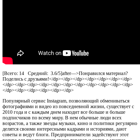
[Всего: 14 Средний: 3.6/5]
after—>Понравился материал?
Поделись с друзьями!</dp></dp></dp></dp></dp></dp></dp>
</dp></dp></dp></dp></dp></dp></dp></dp></dp></dp></dp>
</dp></dp></dp></dp></dp></dp>
Популярный сервис Instagram, позволяющий обмениваться
фотографиями и видео из повседневной жизни, существует с
2010 года и с каждым днем находит все больше и больше
подписчиков по всему миру. В нем обычные люди всех
возрастов, а также звезды музыки, кино и политики регулярно
делятся своими интересными кадрами и историями, дают
советы и ведут блоги. Предприниматели задействуют этот