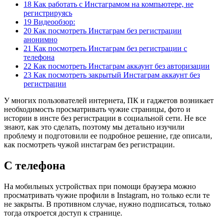
18 Как работать с Инстаграмом на компьютере, не
регистрируясь
19 Видеообзор:
20 Как посмотреть Инстаграм без регистрации
анонимно
21 Как посмотреть Инстаграм без регистрации с
телефона
22 Как посмотреть Инстаграм аккаунт без авторизации
23 Как посмотреть закрытый Инстаграм аккаунт без
регистрации
У многих пользователей интернета, ПК и гаджетов возникает
необходимость просматривать чужие страницы, фото и
истории в инсте без регистрации в социальной сети. Не все
знают, как это сделать, поэтому мы детально изучили
проблему и подготовили ее подробное решение, где описали,
как посмотреть чужой инстаграм без регистрации.
С телефона
На мобильных устройствах при помощи браузера можно
просматривать чужие профили в Instagram, но только если те
не закрыты. В противном случае, нужно подписаться, только
тогда откроется доступ к странице.