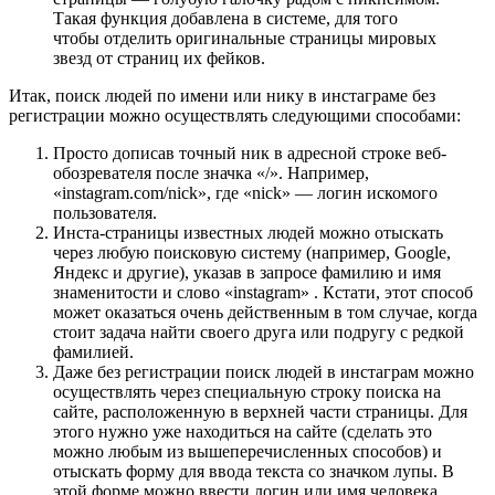
Такая функция добавлена в системе, для того
чтобы отделить оригинальные страницы мировых
звезд от страниц их фейков.
Итак, поиск людей по имени или нику в инстаграме без
регистрации можно осуществлять следующими способами:
Просто дописав точный ник в адресной строке веб-
обозревателя после значка «/». Например,
«instagram.com/nick», где «nick» — логин искомого
пользователя.
Инста-страницы известных людей можно отыскать
через любую поисковую систему (например, Google,
Яндекс и другие), указав в запросе фамилию и имя
знаменитости и слово «instagram» . Кстати, этот способ
может оказаться очень действенным в том случае, когда
стоит задача найти своего друга или подругу с редкой
фамилией.
Даже без регистрации поиск людей в инстаграм можно
осуществлять через специальную строку поиска на
сайте, расположенную в верхней части страницы. Для
этого нужно уже находиться на сайте (сделать это
можно любым из вышеперечисленных способов) и
отыскать форму для ввода текста со значком лупы. В
этой форме можно ввести логин или имя человека,