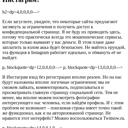
h2<dp>4,0,0,0,0—>
Если загуглите, увидите, что некоторые сайты предлагают
заглянуть за ограничения и получить доступ к
конфиденциальной странице. Я не буду их приводить здесь,
потому что практически всегда это мошеннические сервисы,
которые только выманят у вас деньги. В этом плане даже
заплатить за взлом акка будет безопаснее. Не майтесь ерундой,
эта функция в Instagram работает идеально, и обмануть её не
выйдет.
p, blockquote<dp>12,0,0,0,0—> p, blockquote<dp>13,0,0,0,0—>
В Инстаграм вход без регистрации вполне реален. Но на нас
будут наложены вполне логичные ограничения: мы не
сможем лайкать, комментировать, подписываться и
просматривать главную страницу социальной сети. Тем не
менее, мы вполне можем посмотреть фотографии
интересующего нас человека, если найдём профиль. И с этим
проблем не возникнет – поисковая строка имеет точно такой
же функционал, как и на авторизованной странице. Не
нравится этот интерфейс? Можно воспользоваться Twitnow.ru.
p, blockquote<dp>14,0,0,1,0—>