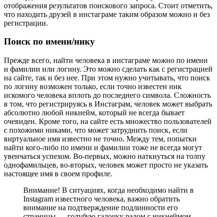
отображения результатов поискового запроса. Стоит отметить,
что находить друзей в инстаграме таким образом можно и без
регистрации.
Поиск по имени/нику
Прежде всего, найти человека в инстаграме можно по имени
и фамилии или логину. Это можно сделать как с регистрацией
на сайте, так и без нее. При этом нужно учитывать, что поиск
по логину возможен только, если точно известен ник
искомого человека вплоть до последнего символа. Сложность
в том, что регистрируясь в Инстаграм, человек может выбрать
абсолютно любой никнейм, который не всегда бывает
очевиден. Кроме того, на сайте есть множество пользователей
с похожими никами, что может затруднить поиск, если
виртуальное имя известно не точно. Между тем, попытки
найти кого-либо по имени и фамилии тоже не всегда могут
увенчаться успехом. Во-первых, можно наткнуться на толпу
однофамильцев, во-вторых, человек может просто не указать
настоящее имя в своем профиле.
Внимание! В ситуациях, когда необходимо найти в
Instagram известного человека, важно обратить
внимание на подтверждение подлинности его
страницы — голубую галочку радом с никнеймом.