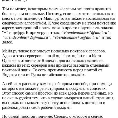
Тем не менее, некоторым моим коллегам эта почта нравится
больше, чем остальные. Поэтому, если вы хотите использовать
много почт именно от Майл.ру, то вы можете воспользоваться
следующим алгоритмом. К уже созданному на этом почтовике
адресу электронной почты можно просто подставлять значок
“+” и цифру. К примеру вот так:
“vtrendeonline+1@mail.ru”
,
“vtrendeonline+2@mail.ru”
,
“vtrendeonline+3@mail.ru”
и так
далее.
Майл.ру также использует несколько почтовых серверов.
Адреса этих серверов — mail.ru, inbox.ru, list.ru и bk.ru.
Однако, в отличие от Яндекса, для их использования на
каждом из этих серверов вам придется заводить отдельный
почтовый ящик. То есть, преимуществ перед почтой от
Яндекса или от Гугла нет абсолютно никаких.
А сейчас я расскажу вам еще об одном способе, при помощи
которого вы можете регистрировать аккаунты в соцсетях.
Этот способ самый простой из всех здесь перечисленных, но
не очень удобен тем, что в случае заморозки вашей страницы,
вы никак не сможете эту почту использовать повторно и
разблокировать свой рабочий аккаунт.
По одной простой причине. Сервис, о котором я сейчас