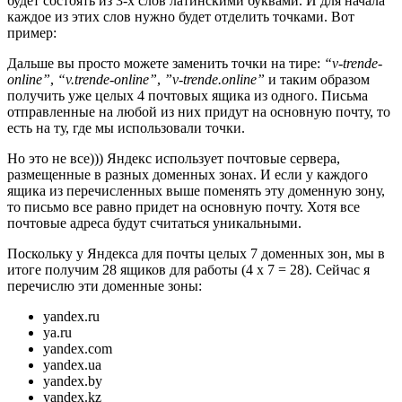
будет состоять из 3-х слов латинскими буквами. И для начала
каждое из этих слов нужно будет отделить точками. Вот
пример:
Дальше вы просто можете заменить точки на тире:
“v-trende-
online”
,
“v.trende-online”
,
”v-trende.online”
и таким образом
получить уже целых 4 почтовых ящика из одного. Письма
отправленные на любой из них придут на основную почту, то
есть на ту, где мы использовали точки.
Но это не все))) Яндекс использует почтовые сервера,
размещенные в разных доменных зонах. И если у каждого
ящика из перечисленных выше поменять эту доменную зону,
то письмо все равно придет на основную почту. Хотя все
почтовые адреса будут считаться уникальными.
Поскольку у Яндекса для почты целых 7 доменных зон, мы в
итоге получим 28 ящиков для работы (4 х 7 = 28). Сейчас я
перечислю эти доменные зоны:
yandex.ru
ya.ru
yandex.com
yandex.ua
yandex.by
yandex.kz