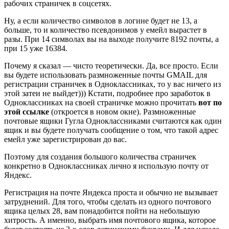
рабочих страничек в соцсетях.
Ну, а если количество символов в логине будет не 13, а
больше, то и количество псевдонимов у емейл вырастет в
разы. При 14 символах вы на выходе получите 8192 почты, а
при 15 уже 16384.
Почему я сказал — чисто теоретически. Да, все просто. Если
вы будете использовать размноженные почты GMAIL для
регистрации страничек в Одноклассниках, то у вас ничего из
этой затеи не выйдет))) Кстати, подробнее про заработок в
Одноклассниках на своей страничке можно прочитать
вот по
этой ссылке
(откроется в новом окне). Размноженные
почтовые ящики Гугла Одноклассниками считаются как один
ящик и вы будете получать сообщение о том, что такой адрес
емейл уже зарегистрирован до вас.
Поэтому для создания большого количества страничек
конкретно в Одноклассниках лично я использую почту от
Яндекс.
Регистрация на почте Яндекса проста и обычно не вызывает
затруднений. Для того, чтобы сделать из одного почтового
ящика целых 28, вам понадобится пойти на небольшую
хитрость. А именно, выбрать имя почтового ящика, которое