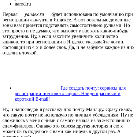
narod.ru
Первая —
yandex.ru
— будет использована по умолчанию при
регистрации аккаунта в Яндексе. А вот остальные доменные
зоны вам придется подставлять самостоятельно ручками. Но
это просто и не думаю, что вызовет у вас хоть какие-нибудь
затруднения. Ну, а если захотите увеличить количество
ящиков, то при регистрации в Яндексе указывайте логин,
состоящий из 4-х и более слов. Да, и не забудьте каждое из них
отделить точкой.
Где создать почту: сервисы для
регистрации почтового ящика. Найди красивый и
короткий E-mail!
Ну, и напоследок я расскажу про почту Майл.ру. Сразу скажу,
что такую почту не использую по личным убеждениям. Ну не
сложилось у меня с ними с самого начала из-за жесточайших
спам-фильтров. Однако это совсем другая история и ею я
может быть поделюсь с вами как-нибудь в другой раз. А
может и нет))