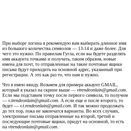
При выборе логина я рекомендую вам выбирать длинное имя
из большого количества символов — 13-14 и даже более. Для
чего это нужно. По правилам Гугла, если вы будете разделять
имя аккаунта точками и получать, таким образом, новые
имена для почт, то отправленные на такие почтовые ящики
письма будут приходить на основной адрес, указанный при
регистрации. А это как раз то, что нам и нужно.
Что я имею ввиду. Возьмем для примера аккаунт GMAIL,
который я указал на скрине выше —
vtrendeonlain@gmail.com
.
Если мы подставим точку после первого символа, то получим
—
v.trendeonlain@gmail.com
. А если еще и после второго, то
будет —
v.t.rendeonlain@gmail.com
. И так можно продолжать
до тех пор, пока не закончатся варианты. Во всех случаях,
электронные письма отправленные на второй, третий и
последующие почтовые ящики, придут на основной, то есть
на
vtrendeonlain@gmail.com
.