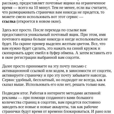
расскажу, предоставляет почтовые ящики на ограниченное
время — всего на 10 минут. Тем не менее, если вы считаете,
что размораживать странички вам никогда не придется, то
можете смело использовать вот этот сервис —
ссылка
(откроется в новом окне).
Здесь все просто. После перехода по ссылке вам
предоставится уникальный почтовый ящик. При этом, имя
почтового ящика больше никогда и нигде использоваться не
будет. На скрине пример выделен желтым цветом. Все, что
вам нужно будет сделать, это нажать на синий кружок и
скопировать адрес емейл в буфер обмена. А затем вставить его
в окне регистрации выбранной вам соцсети.
Далее просто принимаете на эту почту письмо с
активационной ссылкой или кодом, в зависимости от соцсети,
активируете страничку и про эту почту забываете навсегда.
Сервис удобный, бесплатный, но подходит не всегда, как я
сказал выше. Использовать его или нет, решать только вам.
Подведем итог. Работая в интернете методами активной
рекламы — при помощи созданного вами большого
количества страниц в соцсетях, вам придется постоянно
заводить все новые и новые аккаунты, так как рабочие
странички будут время от времени блокироваться. И рано или