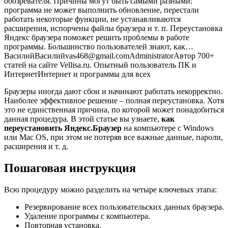
обозревателя. Причины могут быть самыми разными:
программа не может выполнить обновление, перестали
работать некоторые функции, не устанавливаются
расширения, испорчены файлы браузера и т. п. Переустановка
Яндекс браузера поможет решить проблемы в работе
программы. Большинство пользователей знают, как…
Василий
Василий
vas468@gmail.com
Administrator
Автор 700+
статей на сайте Vellisa.ru. Опытный пользователь ПК и
Интернет
Интернет и программы для всех
Браузеры иногда дают сбои и начинают работать некорректно.
Наиболее эффективное решение – полная переустановка. Хотя
это не единственная причина, по которой может понадобиться
данная процедура. В этой статье вы узнаете,
как
переустановить Яндекс.Браузер
на компьютере с Windows
или Mac OS, при этом не потеряв все важные данные, пароли,
расширения и т. д.
Пошаговая инструкция
Всю процедуру можно разделить на четыре ключевых этапа:
Резервирование всех пользовательских данных браузера.
Удаление программы с компьютера.
Повторная установка.