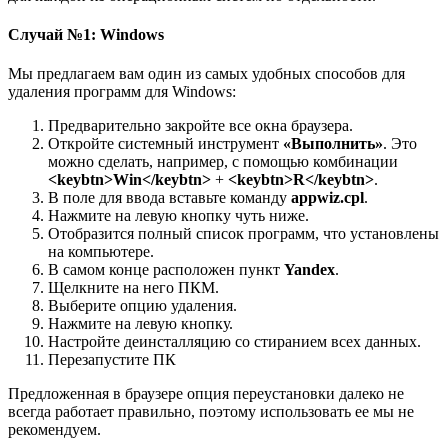
Случай №1: Windows
Мы предлагаем вам один из самых удобных способов для
удаления программ для Windows:
Предварительно закройте все окна браузера.
Откройте системный инструмент
«Выполнить»
. Это
можно сделать, например, с помощью комбинации
<keybtn>Win</keybtn>
+
<keybtn>R</keybtn>
.
В поле для ввода вставьте команду
appwiz.
cpl
.
Нажмите на левую кнопку чуть ниже.
Отобразится полный список программ, что установлены
на компьютере.
В самом конце расположен пункт
Yandex
.
Щелкните на него ПКМ.
Выберите опцию удаления.
Нажмите на левую кнопку.
Настройте деинсталляцию со стиранием всех данных.
Перезапустите ПК
Предложенная в браузере опция переустановки далеко не
всегда работает правильно, поэтому использовать ее мы не
рекомендуем.