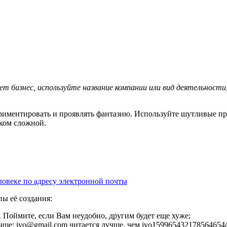
т бизнес, используйте название компании или вид деятельности,
ериментировать и проявлять фантазию. Используйте шутливые п
шком сложной.
ловеке по адресу электронной почты
ы её создания:
. Поймите, если Вам неудобно, другим будет еще хуже;
ше: ivo@gmail.com читается лучше, чем ivo159965432178564654