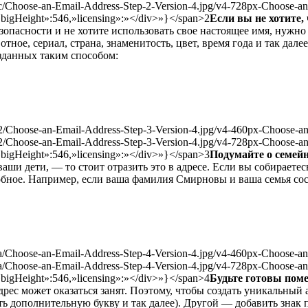
c/Choose-an-Email-Address-Step-2-Version-4.jpg/v4-728px-Choose-an
bigHeight»:546,»licensing»:»
</div>»}</span>2
Если вы не хотите,
зопасности и не хотите использовать свое настоящее имя, нужно
ное, сериал, страна, знаменитость, цвет, время года и так далее
озданных таким способом:
/Choose-an-Email-Address-Step-3-Version-4.jpg/v4-460px-Choose-an
2/Choose-an-Email-Address-Step-3-Version-4.jpg/v4-728px-Choose-an
bigHeight»:546,»licensing»:»
</div>»}</span>3
Подумайте о семейн
ваши дети, — то стоит отразить это в адресе. Если вы собираете
добное. Например, если ваша фамилия Смирновы и ваша семья сос
/Choose-an-Email-Address-Step-4-Version-4.jpg/v4-460px-Choose-an
a/Choose-an-Email-Address-Step-4-Version-4.jpg/v4-728px-Choose-an
bigHeight»:546,»licensing»:»
</div>»}</span>4
Будьте готовы поме
рес может оказаться занят. Поэтому, чтобы создать уникальный 
ь дополнительную букву и так далее). Другой — добавить знак 