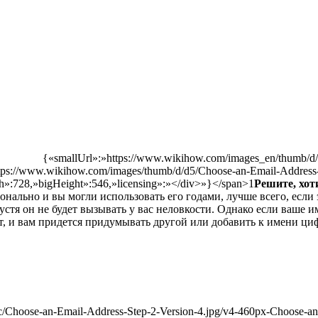
{«smallUrl»:»https://www.wikihow.com/images_en/thumb/d/
ttps://www.wikihow.com/images/thumb/d/d5/Choose-an-Email-Address-
h»:728,»bigHeight»:546,»licensing»:»
</div>»}</span>1
Решите, хот
онально и вы могли использовать его годами, лучше всего, если 
спустя он не будет вызывать у вас неловкости. Однако если ваше
ят, и вам придется придумывать другой или добавить к имени ци
/Choose-an-Email-Address-Step-2-Version-4.jpg/v4-460px-Choose-an