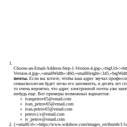
Choose-an-Email-Address-Step-1-Version-4.jpg»,»bigUrl»:»h
Version-4.jpg»,»smallWidth»:460,»smallHeight»:345,»bigWidt
почты.
Если вы хотите, чтобы ваш адрес звучал професси
семьи/коллегам будет легко его запомнить, и десять лет 
то очень вероятно, что адрес электронной почты уже зан
нибудь еще. Вот примеры возможных вариантов:
ivanpetrov65@email.com
ivan_petrov65@email.com
ivan.petrov65@email.com
petrov.i.v@email.com
iv_petrov@email.com
{«smallUrl»:»https://www.wikihow.com/images_en/thumb/1/1c