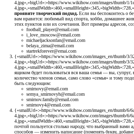
4.jpg»,»bigUrl»:»https://www.wikihow.com/images/thumb/1/1
4.jpg»,»smallWidth»:460,»smallHeight»:345,»bigWidth»:728,»
проявите творческий подход.
Если вы беспокоитесь о бе
вам нравится: любимый вид спорта, хобби, домашнее живот
этих пунктов или их сочетания. Вот примеры адресов, с
football_player@email.com
i_love_moscow@email.com
michaeljacksonfan@email.com
belaya_zima@email.com
startrekforever@emai.com
{«smallUrl»:»https://www.wikihow.com/images_en/thumb/3/32
4.jpg»,»bigUrl»:»https://www.wikihow.com/images/thumb/3/3
4.jpg»,»smallWidth»:460,»smallHeight»:345,»bigWidth»:728,»
ящиком будет пользоваться вся ваша семья — вы, супруг, 
количество членов семьи, само слово «семья» и тому по
быть следующим:
smirnovy@email.com
semya_smirnovyh@email.com
smirnov.family@email.com
smirnovy4@email.com
{«smallUrl»:»https://www.wikihow.com/images_en/thumb/6/6a
4.jpg»,»bigUrl»:»https://www.wikihow.com/images/thumb/6/6
4.jpg»,»smallWidth»:460,»smallHeight»:345,»bigWidth»:728,»
почтой пользуется столько народу, что выбранный вами ад
способов — изменить написание (поменять букву, добавит