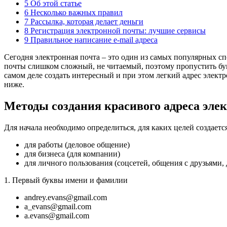
5 Об этой статье
6 Несколько важных правил
7 Рассылка, которая делает деньги
8 Регистрация электронной почты: лучшие сервисы
9 Правильное написание e-mail адреса
С
егодня электронная почта – это один из самых популярных с
почты слишком сложный, не читаемый, поэтому пропустить бук
самом деле создать интересный и при этом легкий адрес элект
ниже.
Методы создания красивого адреса эле
Для начала необходимо определиться, для каких целей создается
для работы (деловое общение)
для бизнеса (для компании)
для личного пользования (соцсетей, общения с друзьями, 
1. Первый буквы имени и фамилии
andrey.evans@gmail.com
a_evans@gmail.com
a.evans@gmail.com