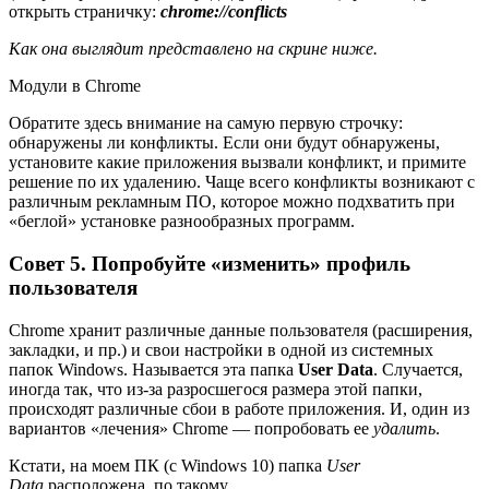
открыть страничку:
chrome://conflicts
Как она выглядит представлено на скрине ниже.
Модули в Chrome
Обратите здесь внимание на самую первую строчку:
обнаружены ли конфликты. Если они будут обнаружены,
установите какие приложения вызвали конфликт, и примите
решение по их удалению. Чаще всего конфликты возникают с
различным рекламным ПО, которое можно подхватить при
«беглой» установке разнообразных программ.
Совет 5. Попробуйте «изменить» профиль
пользователя
Chrome хранит различные данные пользователя (расширения,
закладки, и пр.) и свои настройки в одной из системных
папок Windows. Называется эта папка
User Data
. Случается,
иногда так, что из-за разросшегося размера этой папки,
происходят различные сбои в работе приложения. И, один из
вариантов «лечения» Chrome — попробовать ее
удалить
.
Кстати, на моем ПК (с Windows 10) папка
User
Data
расположена, по такому