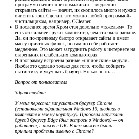
программа начнет притормаживать – медленно
открывать сайты — значит, их скопилось много и нужно
очистить кэш. Сделать это можно любой программой-
чистильщиком, например, CCleaner.
В последнее время Хром стал довольно «тяжелым». То
есть он сильнее грузит компьютер, чем это было раньше.
Да, он по-прежнему быстро открывает сайты и имеет
массу приятных фишек, но сам по себе работает
медленнее. Это может затруднить работу в интернете на
стареньких и слабеньких компьютерах.
В программу встроены разные «шпионские» модули.
Якобы это сделано только для того, чтобы собирать
статистику и улучшать браузер. Но как знать…
Вопрос от пользователя
Здравствуйте.
У меня перестал запускаться браузер Chrome
(установлена официальная Windows 10, шедшая в
комплекте к моему ноутбуку). Пробовал запускать
другой браузер Edge (был встроен в Windows) — он
работает, с ним все OK. В чем может быть
причина проблемы именно с Chrome?