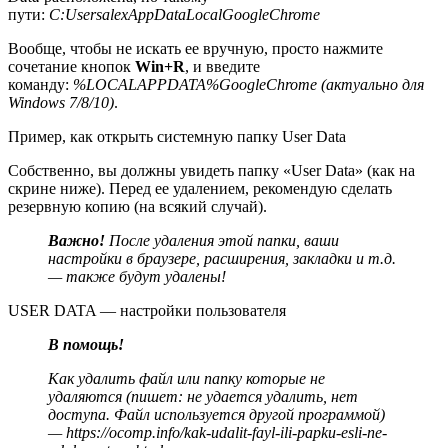
пути:
C:UsersalexAppDataLocalGoogleChrome
Вообще, чтобы не искать ее вручную, просто нажмите
сочетание кнопок
Win+R
, и введите
команду:
%LOCALAPPDATA%GoogleChrome
(актуально для
Windows 7/8/10)
.
Пример, как открыть системную папку User Data
Собственно, вы должны увидеть папку «User Data» (как на
скрине ниже). Перед ее удалением, рекомендую сделать
резервную копию (на всякий случай).
Важно!
После удаления этой папки, ваши
настройки в браузере, расширения, закладки и т.д.
— также будут удалены!
USER DATA — настройки пользователя
В помощь!
Как удалить файл или папку которые не
удаляются (пишет: не удается удалить, нет
доступа. Файл используется другой программой)
— https://ocomp.info/kak-udalit-fayl-ili-papku-esli-ne-