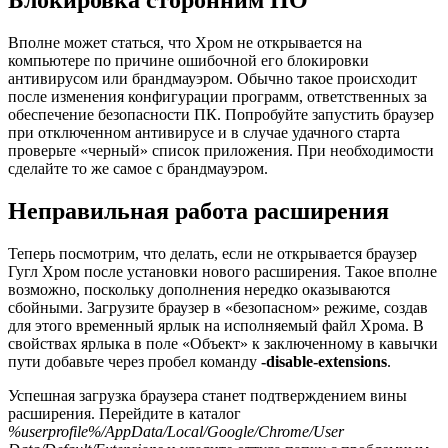
Блокировка сторонним ПО
Вполне может статься, что Хром не открывается на
компьютере по причине ошибочной его блокировки
антивирусом или брандмауэром. Обычно такое происходит
после изменения конфигурации программ, ответственных за
обеспечение безопасности ПК. Попробуйте запустить браузер
при отключенном антивирусе и в случае удачного старта
проверьте «черный» список приложения. При необходимости
сделайте то же самое с брандмауэром.
Неправильная работа расширения
Теперь посмотрим, что делать, если не открывается браузер
Гугл Хром после установки нового расширения. Такое вполне
возможно, поскольку дополнения нередко оказываются
сбойными. Загрузите браузер в «безопасном» режиме, создав
для этого временный ярлык на исполняемый файл Хрома. В
свойствах ярлыка в поле «Объект» к заключенному в кавычки
пути добавьте через пробел команду
-disable-extensions
.
Успешная загрузка браузера станет подтверждением вины
расширения. Перейдите в каталог
%userprofile%/AppData/Local/Google/Chrome/User