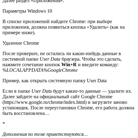
Далее раздел «Приложения».
Параметры Windows 10
В списке приложений найдите Chrome: при выборе
приложения, должна появиться кнопка «Удалить» (как на
примере ниже).
Удаление Chrome
После проверьте, не остались ли какие-нибудь данные в
системной папке
User Data
браузера. Чтобы это сделать,
нажмите сочетание кнопок
Win+R
и введите команду:
%LOCALAPPDATA%GoogleChrome
Пример, как открыть системную папку User Data
Если в папке
User Dat
a будут какие-то данные — удалите их.
Далее зайдите на официальный сайт Google Chrome
(https://www.google.ru/chrome/index.html) и загрузите заново
установщик. После переустановки Chrome, его работа должна
быть восстановлена…
*
Дополнения по теме приветствуются…