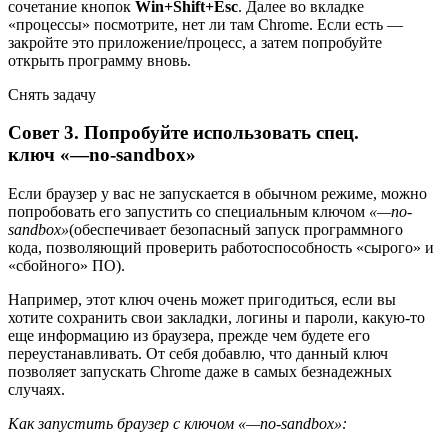
сочетание кнопок
Win+Shift+Esc
. Далее во вкладке
«процессы» посмотрите, нет ли там Chrome. Если есть —
закройте это приложение/процесс, а затем попробуйте
открыть программу вновь.
Снять задачу
Совет 3. Попробуйте использовать спец.
ключ «—no-sandbox»
Если браузер у вас не запускается в обычном режиме, можно
попробовать его запустить со специальным ключом
«—no-
sandbox»
(обеспечивает безопасный запуск программного
кода, позволяющий проверить работоспособность «сырого» и
«сбойного» ПО)
.
Например, этот ключ очень может пригодиться, если вы
хотите сохранить свои закладки, логины и пароли, какую-то
еще информацию из браузера, прежде чем будете его
переустанавливать. От себя добавлю, что данный ключ
позволяет запускать Chrome даже в самых безнадежных
случаях.
Как запустить браузер с ключом «—no-sandbox»: