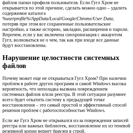
файлов папки профиля пользователя. Если Гугл Хром не
открывается по этой причине, сделать можно одно – удалить
содержимое каталога
%userprofile%/AppData/Local/Google/Chrome/User Data
,
потеряв при этом все сохраненные пользовательские
настройки, а также историю, закладки, расширения и пароли.
Впрочем, если у вас включена синхронизация с аккаунтом
Гугл, волноваться не о чем, так как при входе все данные
будут восстановлены.
Нарушение целостности системных
файлов
Почему может еще не открываться Гугл Хром? При наличии
проблем в работе других программ и самой Windows высока
вероятность, что неполадка вызвана повреждением
системных файлов и/или реестра. В этой ситуации разумнее
всего будет откатить систему к предыдущей точке
восстановления – это самый простой и эффективный способ
решения проблем с работоспособностью Windows.
Если же Гугл Хром не открывался из-за повреждения записей
реестра или важных библиотек, восстановление их из теневой
резервной копии вернет браузер в строй.