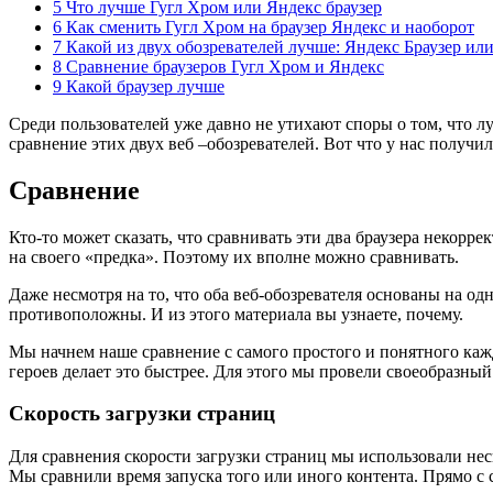
5 Что лучше Гугл Хром или Яндекс браузер
6 Как сменить Гугл Хром на браузер Яндекс и наоборот
7 Какой из двух обозревателей лучше: Яндекс Браузер ил
8 Сравнение браузеров Гугл Хром и Яндекс
9 Какой браузер лучше
Среди пользователей уже давно не утихают споры о том, что л
сравнение этих двух веб –обозревателей. Вот что у нас получил
Сравнение
Кто-то может сказать, что сравнивать эти два браузера некорре
на своего «предка». Поэтому их вполне можно сравнивать.
Даже несмотря на то, что оба веб-обозревателя основаны на о
противоположны. И из этого материала вы узнаете, почему.
Мы начнем наше сравнение с самого простого и понятного кажд
героев делает это быстрее. Для этого мы провели своеобразный 
Скорость загрузки страниц
Для сравнения скорости загрузки страниц мы использовали нес
Мы сравнили время запуска того или иного контента. Прямо с 