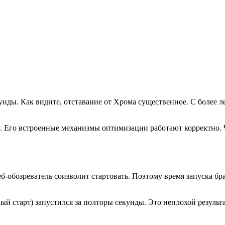
нды. Как видите, отставание от Хрома существенное. С более л
. Его встроенные механизмы оптимизации работают корректно. Че
еб-обозреватель соизволит стартовать. Поэтому время запуска б
й старт) запустился за полторы секунды. Это неплохой результат