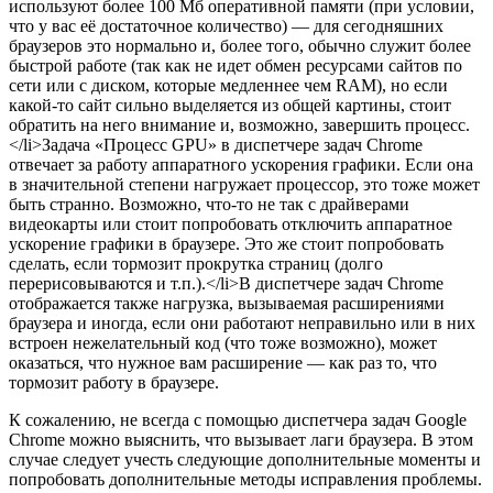
используют более 100 Мб оперативной памяти (при условии,
что у вас её достаточное количество) — для сегодняшних
браузеров это нормально и, более того, обычно служит более
быстрой работе (так как не идет обмен ресурсами сайтов по
сети или с диском, которые медленнее чем RAM), но если
какой-то сайт сильно выделяется из общей картины, стоит
обратить на него внимание и, возможно, завершить процесс.
</li>Задача «Процесс GPU» в диспетчере задач Chrome
отвечает за работу аппаратного ускорения графики. Если она
в значительной степени нагружает процессор, это тоже может
быть странно. Возможно, что-то не так с драйверами
видеокарты или стоит попробовать отключить аппаратное
ускорение графики в браузере. Это же стоит попробовать
сделать, если тормозит прокрутка страниц (долго
перерисовываются и т.п.).</li>В диспетчере задач Chrome
отображается также нагрузка, вызываемая расширениями
браузера и иногда, если они работают неправильно или в них
встроен нежелательный код (что тоже возможно), может
оказаться, что нужное вам расширение — как раз то, что
тормозит работу в браузере.
К сожалению, не всегда с помощью диспетчера задач Google
Chrome можно выяснить, что вызывает лаги браузера. В этом
случае следует учесть следующие дополнительные моменты и
попробовать дополнительные методы исправления проблемы.