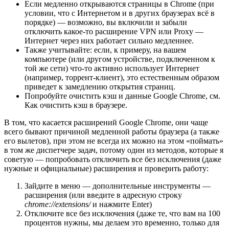
Если медленно открываются страницы в Chrome (при
условии, что с Интернетом и в других браузерах всё в
порядке) — возможно, вы включили и забыли
отключить какое-то расширение VPN или Proxy —
Интернет через них работает сильно медленнее.
Также учитывайте: если, к примеру, на вашем
компьютере (или другом устройстве, подключенном к
той же сети) что-то активно использует Интернет
(например, торрент-клиент), это естественным образом
приведет к замедлению открытия страниц.
Попробуйте очистить кэш и данные Google Chrome, см.
Как очистить кэш в браузере.
В том, что касается расширений Google Chrome, они чаще
всего бывают причиной медленной работы браузера (а также
его вылетов), при этом не всегда их можно на этом «поймать»
в том же диспетчере задач, потому один из методов, которые я
советую — попробовать отключить все без исключения (даже
нужные и официальные) расширения и проверить работу:
Зайдите в меню — дополнительные инструменты —
расширения (или введите в адресную строку
chrome://extensions/
и нажмите Enter)
Отключите все без исключения (даже те, что вам на 100
процентов нужны, мы делаем это временно, только для