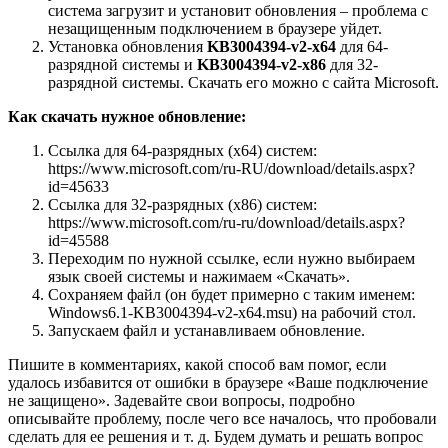
система загрузит и установит обновления – проблема с
незащищенным подключением в браузере уйдет.
Установка обновления
KB3004394-v2-x64
для 64-
разрядной системы и
KB3004394-v2-x86
для 32-
разрядной системы. Скачать его можно с сайта Microsoft.
Как скачать нужное обновление:
Ссылка для 64-разрядных (x64) систем:
https://www.microsoft.com/ru-RU/download/details.aspx?
id=45633
Ссылка для 32-разрядных (x86) систем:
https://www.microsoft.com/ru-ru/download/details.aspx?
id=45588
Переходим по нужной ссылке, если нужно выбираем
язык своей системы и нажимаем «Скачать».
Сохраняем файл
(он будет примерно с таким именем:
Windows6.1-KB3004394-v2-x64.msu)
на рабочий стол.
Запускаем файл и устанавливаем обновление.
Пишите в комментариях, какой способ вам помог, если
удалось избавится от ошибки в браузере «Ваше подключение
не защищено». Задевайте свои вопросы, подробно
описывайте проблему, после чего все началось, что пробовали
сделать для ее решения и т. д. Будем думать и решать вопрос