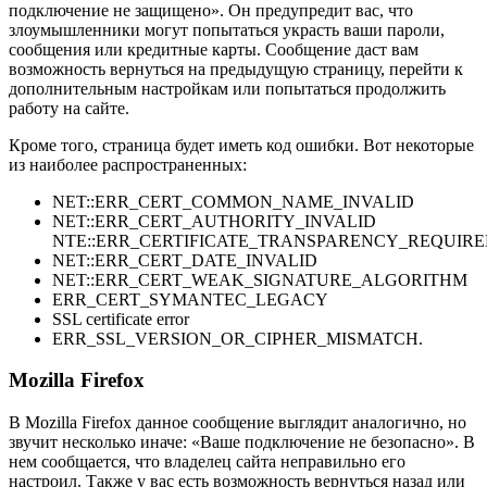
подключение не защищено». Он предупредит вас, что
злоумышленники могут попытаться украсть ваши пароли,
сообщения или кредитные карты. Сообщение даст вам
возможность вернуться на предыдущую страницу, перейти к
дополнительным настройкам или попытаться продолжить
работу на сайте.
Кроме того, страница будет иметь код ошибки. Вот некоторые
из наиболее распространенных:
NET::ERR_CERT_COMMON_NAME_INVALID
NET::ERR_CERT_AUTHORITY_INVALID
NTE::ERR_CERTIFICATE_TRANSPARENCY_REQUIR
NET::ERR_CERT_DATE_INVALID
NET::ERR_CERT_WEAK_SIGNATURE_ALGORITHM
ERR_CERT_SYMANTEC_LEGACY
SSL certificate error
ERR_SSL_VERSION_OR_CIPHER_MISMATCH.
Mozilla Firefox
В Mozilla Firefox данное сообщение выглядит аналогично, но
звучит несколько иначе: «Ваше подключение не безопасно». В
нем сообщается, что владелец сайта неправильно его
настроил. Также у вас есть возможность вернуться назад или