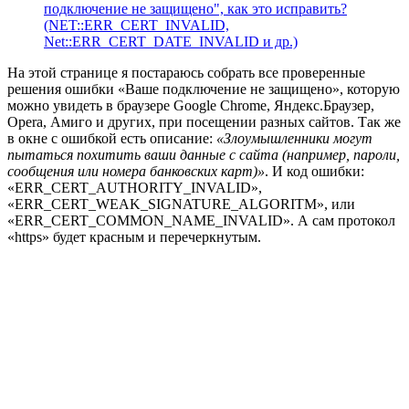
подключение не защищено", как это исправить?
(NET::ERR_CERT_INVALID,
Net::ERR_CERT_DATE_INVALID и др.)
На этой странице я постараюсь собрать все проверенные
решения ошибки «Ваше подключение не защищено», которую
можно увидеть в браузере Google Chrome, Яндекс.Браузер,
Opera, Амиго и других, при посещении разных сайтов. Так же
в окне с ошибкой есть описание:
«Злоумышленники могут
пытаться похитить ваши данные с сайта (например, пароли,
сообщения или номера банковских карт)»
. И код ошибки:
«ERR_CERT_AUTHORITY_INVALID»,
«ERR_CERT_WEAK_SIGNATURE_ALGORITM», или
«ERR_CERT_COMMON_NAME_INVALID». А сам протокол
«https» будет красным и перечеркнутым.