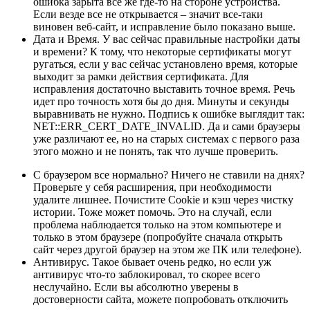
ошибка зарыта все же где-то на стороне устройства.
Если везде все не открывается – значит все-таки
виновен веб-сайт, и исправление было показано выше.
Дата и Время. У вас сейчас правильные настройки даты
и времени? К тому, что некоторые сертификаты могут
ругаться, если у вас сейчас установлено время, которые
выходит за рамки действия сертификата. Для
исправления достаточно выставить точное время. Речь
идет про точность хотя бы до дня. Минуты и секунды
выравнивать не нужно. Подпись к ошибке выглядит так:
NET::ERR_CERT_DATE_INVALID. Да и сами браузеры
уже различают ее, но на старых системах с первого раза
этого можно и не понять, так что лучше проверить.
С браузером все нормально? Ничего не ставили на днях?
Проверьте у себя расширения, при необходимости
удалите лишнее. Почистите Cookie и кэш через чистку
истории. Тоже может помочь. Это на случай, если
проблема наблюдается только на этом компьютере и
только в этом браузере (попробуйте сначала открыть
сайт через другой браузер на этом же ПК или телефоне).
Антивирус. Такое бывает очень редко, но если уж
антивирус что-то заблокировал, то скорее всего
неслучайно. Если вы абсолютно уверены в
достоверности сайта, можете попробовать отключить