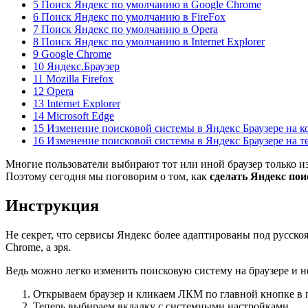
5 Поиск Яндекс по умолчанию в Google Chrome
6 Поиск Яндекс по умолчанию в FireFox
7 Поиск Яндекс по умолчанию в Opera
8 Поиск Яндекс по умолчанию в Internet Explorer
9 Google Chrome
10 Яндекс.Браузер
11 Mozilla Firefox
12 Opera
13 Internet Explorer
14 Microsoft Edge
15 Изменение поисковой системы в Яндекс Браузере на 
16 Изменение поисковой системы в Яндекс Браузере на т
Многие пользователи выбирают тот или иной браузер только из
Поэтому сегодня мы поговорим о том, как
сделать Яндекс по
Инструкция
Не секрет, что сервисы Яндекс более адаптированы под русско
Chrome, а зря.
Ведь можно легко изменить поисковую систему на браузере и н
Открываем браузер и кликаем ЛКМ по главной кнопке в п
Теперь выбираем вкладку с системными настройками.