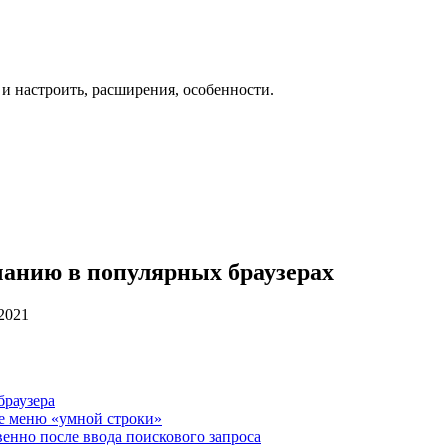
 и настроить, расширения, особенности.
чанию в популярных браузерах
.2021
браузера
ое меню «умной строки»
венно после ввода поискового запроса