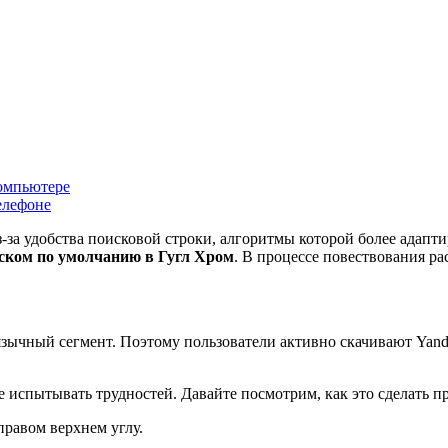
компьютере
елефоне
-за удобства поисковой строки, алгоритмы которой более адаптир
иском по умолчанию в Гугл Хром
. В процессе повествования р
язычный сегмент. Поэтому пользователи активно скачивают Yande
е испытывать трудностей. Давайте посмотрим, как это сделать п
равом верхнем углу.