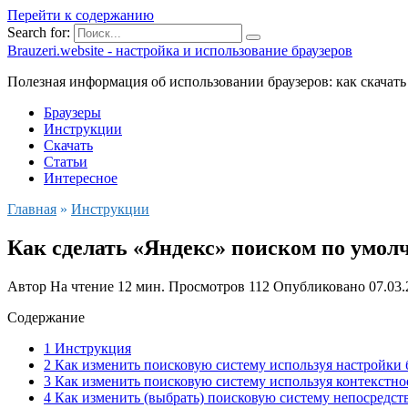
Перейти к содержанию
Search for:
Brauzeri.website - настройка и использование браузеров
Полезная информация об использовании браузеров: как скачать
Браузеры
Инструкции
Скачать
Статьи
Интересное
Главная
»
Инструкции
Как сделать «Яндекс» поиском по умол
Автор
На чтение
12 мин.
Просмотров
112
Опубликовано
07.03
Содержание
1 Инструкция
2 Как изменить поисковую систему используя настройки 
3 Как изменить поисковую систему используя контекстн
4 Как изменить (выбрать) поисковую систему непосредст