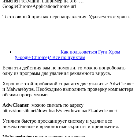
изменен текущий, например на это …
GoogleChromeApplicationchrome.url
То это явный признак перенаправления. Удаляем этот ярлык.
Как пользоваться Гугл Хром
(Google Chrome)? Все по пунктам
Если эти действия вам не помогли, то можно попробовать
одну из программ для удаления рекламного вируса.
Хорошо с этой проблемой справятся две утилиты: AdwCleaner
и Malwarebytes. Необходимо выполнить проверку компьютера
обеими программами .
AdwCleaner
можно скачать по адресу
https://toolslib.net/downloads/viewdownload/1-adwcleaner/
Утилита быстро просканирует систему и удалит все
нежелательные и вредоносные скрипты и приложения.
Malwarebytes
можно скачать по адресу