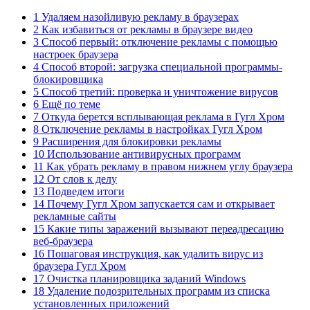
1 Удаляем назойливую рекламу в браузерах
2 Как избавиться от рекламы в браузере видео
3 Способ первый: отключение рекламы с помощью
настроек браузера
4 Способ второй: загрузка специальной программы-
блокировщика
5 Способ третий: проверка и уничтожение вирусов
6 Ещё по теме
7 Откуда берется всплывающая реклама в Гугл Хром
8 Отключение рекламы в настройках Гугл Хром
9 Расширения для блокировки рекламы
10 Использование антивирусных программ
11 Как убрать рекламу в правом нижнем углу браузера
12 От слов к делу
13 Подведем итоги
14 Почему Гугл Хром запускается сам и открывает
рекламные сайты
15 Какие типы заражений вызывают переадресацию
веб-браузера
16 Пошаговая инструкция, как удалить вирус из
браузера Гугл Хром
17 Очистка планировщика заданий Windows
18 Удаление подозрительных программ из списка
установленных приложений