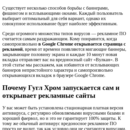
Существует несколько способов борьбы с баннерами,
фишингом и всплывающими окнами. Каждый пользователь
выбирает оптимальный для себя вариант, однако их
совокупное использование будет наиболее эффективным.
Среди огромного множества типов вирусов — рекламное ПО
считается самым раздражающим. Кому понравится, когда
самопроизвольно
в Google Chrome открывается страница с
рекламой
, время от времени появляются мигающие баннеры,
закрывающие половину экрана и каждые 10 минут новая
вкладка отправляет вас на вредоносный сайт «Вулкан». В
этой статье мы расскажем, как избавится от всплывающих
баннеров непристойного характера и самопроизвольно
открывающихся вкладок в браузере Google Chrome.
Почему Гугл Хром запускается сам и
открывает рекламные сайты
У вас может быть установлена стационарная платная версия
антивируса, с регулярно обновляемыми вирусными базами и
хороший фаервол, но и это не гарантирует 100% защиты. К
тому же обычный антивирус вредоносное рекламное ПО
просто не видит, так как условно они не считаются вирусами.