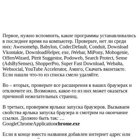
Первое, нужно вспомнить, какие программы устанавливались
в последнее время на компьютер. Проверьте, нет ли среди
них: Awesomehp, Babylon, CodecDefault, Conduit, Download
Vkontakte, DownloadHelper, exe, iWebar, MiPony, Mobogenie,
OffersWizard, Pirrit Suggestor, Podoweb, Search Protect, Sense
(AdsBySenses), ShopperPro, Super Fast Download, Webalta,
Websocial, YouTube Accelerator, Амиго, Скачать вконтакте.
Если нашли что-то из списка смело удаляйте.
Во – вторых, проверьте все расширения в ваших браузерах и
отключите их. Возможно, какое-то из них может оказаться
причиной нежелательных страниц.
В третьих, проверяем ярлыки запуска браузеров. Вызываем
свойства ярлыка запуска браузера и смотрим на окончание
ссылки. Должно быть так: …
GoogleChromeApplication
chrome.exe
Если в конце вместо названия добавлен интернет адрес или