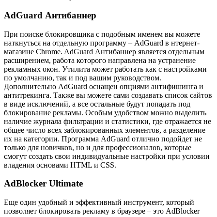
AdGuard Антибаннер
При поиске блокировщика с подобным именем вы можете
наткнуться на отдельную программу – AdGuard в нтернет-
магазине Chrome. AdGuard Антибаннер является отдельным
расширением, работа которого направлена на устранение
рекламных окон. Утилита может работать как с настройками
по умолчанию, так и под вашим руководством.
Дополнительно AdGuard оснащен опциями антифишинга и
антитрекинга. Также вы можете сами создавать список сайтов
в виде исключений, а все остальные будут попадать под
блокирование рекламы. Особым удобством можно выделить
наличие журнала фильтрации и статистики, где отражается не
общее число всех заблокированных элементов, а разделение
их на категории. Программа AdGuard отлично подойдет не
только для новичков, но и для профессионалов, которые
смогут создать свои индивидуальные настройки при условии
владения основами HTML и CSS.
AdBlocker Ultimate
Еще один удобный и эффективный инструмент, который
позволяет блокировать рекламу в браузере – это AdBlocker