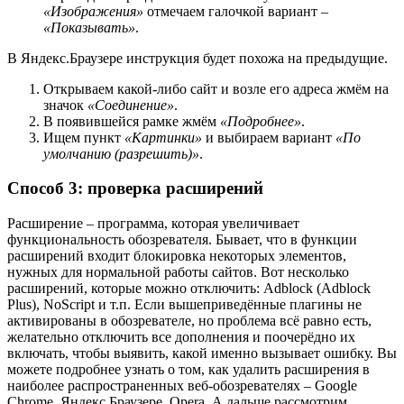
«Изображения»
отмечаем галочкой вариант –
«Показывать»
.
В Яндекс.Браузере инструкция будет похожа на предыдущие.
Открываем какой-либо сайт и возле его адреса жмём на
значок
«Соединение»
.
В появившейся рамке жмём
«Подробнее»
.
Ищем пункт
«Картинки»
и выбираем вариант
«По
умолчанию (разрешить)»
.
Способ 3: проверка расширений
Расширение – программа, которая увеличивает
функциональность обозревателя. Бывает, что в функции
расширений входит блокировка некоторых элементов,
нужных для нормальной работы сайтов. Вот несколько
расширений, которые можно отключить: Adblock (Adblock
Plus), NoScript и т.п. Если вышеприведённые плагины не
активированы в обозревателе, но проблема всё равно есть,
желательно отключить все дополнения и поочерёдно их
включать, чтобы выявить, какой именно вызывает ошибку. Вы
можете подробнее узнать о том, как удалить расширения в
наиболее распространенных веб-обозревателях – Google
Chrome, Яндекс.Браузере, Opera. А дальше рассмотрим