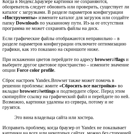
Когда в Яндекс.Браузере картинки не сохраняются,
обозреватель следует обновить или проверить, существует ли
каталог с загрузками. В разделе параметров конфигурации
«Инструменты»
измените каталог для загрузок или создайте
папку
Downloads
по указанному пути. Из-за ее отсутствия
программа не может сохранять файлы на диск.
Если графические файлы отображаются неправильно – в
разделе параметров конфигурации отключите оптимизацию
графики, как это показано на скриншоте ниже.
При искажении цветов перейдите по адресу
browser://flags
и
выберите другое цветовое пространство – измените значение
опции
Force color profile
.
Сброс настроек Yandex.Browser также может помочь в
решении проблемы: жмите
«Сбросить все настройки»
во
вкладке
browser://settings
и подтвердите сброс. Перед этим
скопируйте ссылку на графический файл и перейдите по ней.
Возможно, картинки удалены из сервера, потому и не
грузятся.
Это вина владельца сайта или хостера.
Исправить проблему, когда браузер от Yandex не показывает
картинки на всех или некоторых сайтах, можно без сторонней