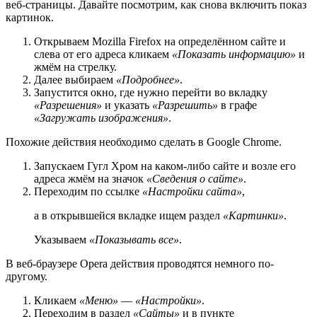
веб-страницы. Давайте посмотрим, как снова включить показ
картинок.
Открываем Mozilla Firefox на определённом сайте и
слева от его адреса кликаем
«Показать информацию»
и
жмём на стрелку.
Далее выбираем
«Подробнее»
.
Запустится окно, где нужно перейти во вкладку
«Разрешения»
и указать
«Разрешить»
в графе
«Загружать изображения»
.
Похожие действия необходимо сделать в Google Chrome.
Запускаем Гугл Хром на каком-либо сайте и возле его
адреса жмём на значок
«Сведения о сайте»
.
Переходим по ссылке
«Настройки сайта»
,
а в открывшейся вкладке ищем раздел
«Картинки»
.
Указываем
«Показывать все»
.
В веб-браузере Opera действия проводятся немного по-
другому.
Кликаем
«Меню»
—
«Настройки»
.
Переходим в раздел
«Сайты»
и в пункте