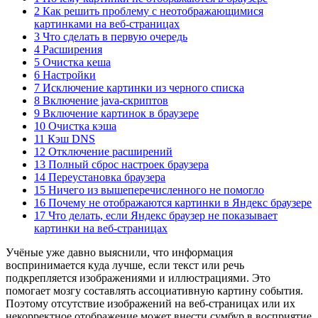
2 Как решить проблему с неотображающимися
картинками на веб-страницах
3 Что сделать в первую очередь
4 Расширения
5 Очистка кеша
6 Настройки
7 Исключение картинки из черного списка
8 Включение java-скриптов
9 Включение картинок в браузере
10 Очистка кэша
11 Кэш DNS
12 Отключение расширений
13 Полный сброс настроек браузера
14 Переустановка браузера
15 Ничего из вышеперечисленного не помогло
16 Почему не отображаются картинки в Яндекс браузере
17 Что делать, если Яндекс браузер не показывает
картинки на веб-страницах
Учёные уже давно выяснили, что информация
воспринимается куда лучше, если текст или речь
подкрепляется изображениями и иллюстрациями. Это
помогает мозгу составлять ассоциативную картину события.
Поэтому отсутствие изображений на веб-страницах или их
некорректное отображение может внести сумбур в восприятие