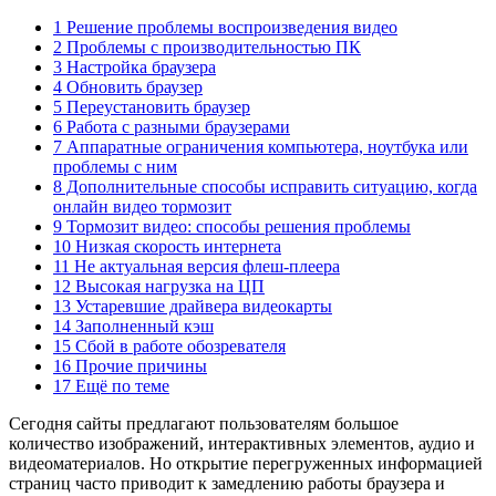
1 Решение проблемы воспроизведения видео
2 Проблемы с производительностью ПК
3 Настройка браузера
4 Обновить браузер
5 Переустановить браузер
6 Работа с разными браузерами
7 Аппаратные ограничения компьютера, ноутбука или
проблемы с ним
8 Дополнительные способы исправить ситуацию, когда
онлайн видео тормозит
9 Тормозит видео: способы решения проблемы
10 Низкая скорость интернета
11 Не актуальная версия флеш-плеера
12 Высокая нагрузка на ЦП
13 Устаревшие драйвера видеокарты
14 Заполненный кэш
15 Сбой в работе обозревателя
16 Прочие причины
17 Ещё по теме
Сегодня сайты предлагают пользователям большое
количество изображений, интерактивных элементов, аудио и
видеоматериалов. Но открытие перегруженных информацией
страниц часто приводит к замедлению работы браузера и