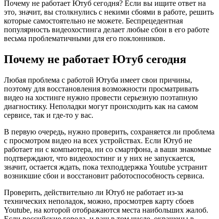
Почему не работает Ютуб сегодня? Если вы ищите ответ на
это, значит, вы столкнулись с некими сбоями в работе, решить
которые самостоятельно не можете. Беспрецедентная
популярность видеохостинга делает любые сбои в его работе
весьма проблематичными для его поклонников.
Почему не работает Ютуб сегодня
Любая проблема с работой Ютуба имеет свои причины,
поэтому для восстановления возможности просматривать
видео на хостинге нужно провести серьезную поэтапную
диагностику. Неполадки могут происходить как на самом
сервисе, так и где-то у вас.
В первую очередь, нужно проверить, сохраняется ли проблема
с просмотром видео на всех устройствах. Если Ютуб не
работает ни с компьютера, ни со смартфона, а ваши знакомые
подтверждают, что видеохостинг и у них не запускается,
значит, остается ждать, пока техподдержка Youtube устранит
возникшие сбои и восстановит работоспособность сервиса.
Проверить, действительно ли Ютуб не работает из-за
технических неполадок, можно, просмотрев карту сбоев
Youtube, на которой отображаются места наибольших жалоб.
Если российские города, и ваш в том числе, окрашены в