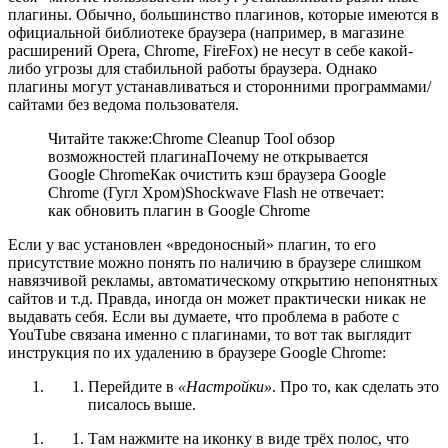
плагины. Обычно, большинство плагинов, которые имеются в
официальной библиотеке браузера (например, в магазине
расширений Opera, Chrome, FireFox) не несут в себе какой-
либо угрозы для стабильной работы браузера. Однако
плагины могут устанавливаться и сторонними программами/
сайтами без ведома пользователя.
Читайте также:Chrome Cleanup Tool обзор
возможностей плагинаПочему не открывается
Google ChromeКак очистить кэш браузера Google
Chrome (Гугл Хром)Shockwave Flash не отвечает:
как обновить плагин в Google Chrome
Если у вас установлен «вредоносный» плагин, то его
присутствие можно понять по наличию в браузере слишком
навязчивой рекламы, автоматическому открытию непонятных
сайтов и т.д. Правда, иногда он может практически никак не
выдавать себя. Если вы думаете, что проблема в работе с
YouTube связана именно с плагинами, то вот так выглядит
инструкция по их удалению в браузере Google Chrome:
Перейдите в
«Настройки»
. Про то, как сделать это
писалось выше.
Там нажмите на иконку в виде трёх полос, что