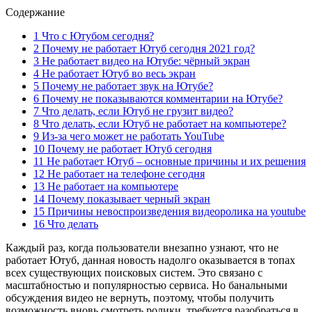
Содержание
1 Что с Ютубом сегодня?
2 Почему не работает Ютуб сегодня 2021 год?
3 Не работает видео на Ютубе: чёрный экран
4 Не работает Ютуб во весь экран
5 Почему не работает звук на Ютубе?
6 Почему не показываются комментарии на Ютубе?
7 Что делать, если Ютуб не грузит видео?
8 Что делать, если Ютуб не работает на компьютере?
9 Из-за чего может не работать YouTube
10 Почему не работает Ютуб сегодня
11 Не работает Ютуб – основные причины и их решения
12 Не работает на телефоне сегодня
13 Не работает на компьютере
14 Почему показывает черный экран
15 Причины невоспроизведения видеоролика на youtube
16 Что делать
Каждый раз, когда пользователи внезапно узнают, что не
работает Ютуб, данная новость надолго оказывается в топах
всех существующих поисковых систем. Это связано с
масштабностью и популярностью сервиса. Но банальными
обсуждения видео не вернуть, поэтому, чтобы получить
возможность вновь смотреть ролики, требуется разобраться в