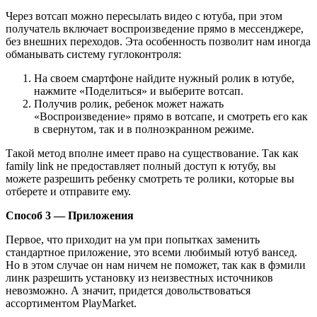
Через вотсап можно пересылать видео с ютуба, при этом
получатель включает воспроизведение прямо в мессенджере,
без внешних переходов. Эта особенность позволит нам иногда
обманывать систему гуглоконтроля:
На своем смартфоне найдите нужный ролик в ютубе,
нажмите «Поделиться» и выберите вотсап.
Получив ролик, ребенок может нажать
«Воспроизведение» прямо в вотсапе, и смотреть его как
в свернутом, так и в полноэкранном режиме.
Такой метод вполне имеет право на существование. Так как
family link не предоставляет полный доступ к ютубу, вы
можете разрешить ребенку смотреть те ролики, которые вы
отберете и отправите ему.
Способ 3 — Приложения
Первое, что приходит на ум при попытках заменить
стандартное приложение, это всеми любимый ютуб вансед.
Но в этом случае он нам ничем не поможет, так как в фэмили
линк разрешить установку из неизвестных источников
невозможно. А значит, придется довольствоваться
ассортиментом PlayMarket.