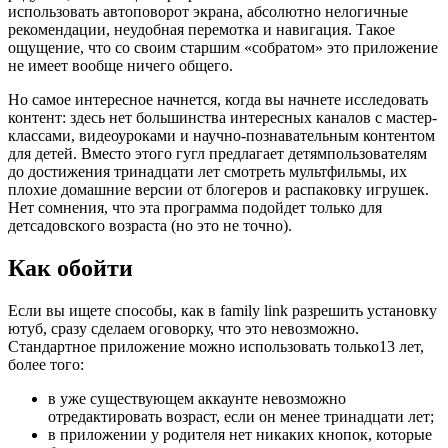
использовать автоповорот экрана, абсолютно нелогичные
рекомендации, неудобная перемотка и навигация. Такое
ощущение, что со своим старшим «собратом» это приложение
не имеет вообще ничего общего.
Но самое интересное
начнется, когда вы начнете исследовать
контент: здесь нет большинства интересных каналов с мастер-
классами, видеоуроками и научно-познавательным контентом
для детей. Вместо этого гугл предлагает детямпользователям
до достижения тринадцати лет смотреть мультфильмы, их
плохие домашние версии от блогеров и распаковку игрушек.
Нет сомнения, что эта программа подойдет только для
детсадовского возраста (но это не точно).
Как обойти
Если вы ищете способы, как в family link разрешить установку
ютуб, сразу сделаем оговорку, что это невозможно.
Стандартное приложение можно использовать только13 лет,
более того:
в уже существующем аккаунте невозможно
отредактировать возраст, если он менее тринадцати лет;
в приложении у родителя нет никаких кнопок, которые