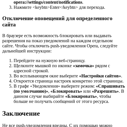
opera://settings/content/notifications
.
Нажмите <keybtn>Enter</keybtn> для перехода.
Отключение оповещений для определенного
сайта
В браузере есть возможность блокировать или выдавать
разрешения на показ уведомлений на каждом отдельном
сайте. Чтобы отключить push-уведомления Opera, следуйте
дальнейшей инструкции:
Перейдите на нужную веб-страницу.
Щелкните мышкой по иконке
«замочка»
рядом с
адресной строкой.
Во всплывающем окне выберите
«Настройки сайтов»
.
Откроется страница настроек конкретно этой страницы.
В графе «Уведомления» выберите режим:
«Спрашивать
(по умолчанию)»
,
«Блокировать»
или
«Разрешить»
. В
данном случае выбирайте
«Блокировать»
, чтобы
больше не получать сообщений от этого ресурса.
Заключение
Не все push-уведомления вредны. С их помощью можно