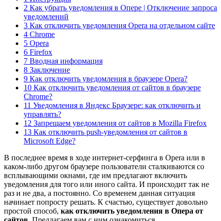
2 Как убрать уведомления в Опере | Отключение запроса
уведомлений
3 Как отключить уведомления Opera на отдельном сайте
4 Chrome
5 Opera
6 Firefox
7 Вводная информация
8 Заключение
9 Как отключить уведомления в браузере Opera?
10 Как отключить уведомления от сайтов в браузере
Chrome?
11 Уведомления в Яндекс Браузере: как отключить и
управлять?
12 Запрещаем уведомления от сайтов в Mozilla Firefox
13 Как отключить push-уведомления от сайтов в
Microsoft Edge?
В последнее время в ходе интернет-серфинга в Opera или в
каком-либо другом браузере пользователи сталкиваются со
всплывающими окнами, где им предлагают включить
уведомления для того или иного сайта. И происходит так не
раз и не два, а постоянно. Со временем данная ситуация
начинает попросту решать. К счастью, существует довольно
простой способ,
как отключить уведомления в Опера от
сайтов
. Предлагаем вам с ним ознакомиться.