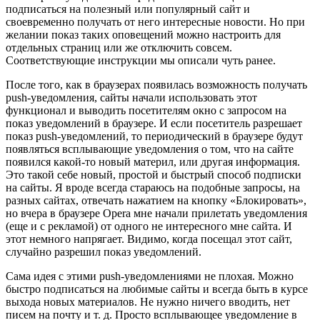
подписаться на полезный или популярный сайт и
своевременно получать от него интересные новости. Но при
желании показ таких оповещений можно настроить для
отдельных страниц или же отключить совсем.
Соответствующие инструкции мы описали чуть ранее.
После того, как в браузерах появилась возможность получать
push-уведомления, сайты начали использовать этот
функционал и выводить посетителям окно с запросом на
показ уведомлений в браузере. И если посетитель разрешает
показ push-уведомлений, то периодический в браузере будут
появляться всплывающие уведомления о том, что на сайте
появился какой-то новый материл, или другая информация.
Это такой себе новый, простой и быстрый способ подписки
на сайты. Я вроде всегда стараюсь на подобные запросы, на
разных сайтах, отвечать нажатием на кнопку «Блокировать»,
но вчера в браузере Opera мне начали прилетать уведомления
(еще и с рекламой)
от одного не интересного мне сайта. И
этот немного напрягает. Видимо, когда посещал этот сайт,
случайно разрешил показ уведомлений.
Сама идея с этими push-уведомлениями не плохая. Можно
быстро подписаться на любимые сайты и всегда быть в курсе
выхода новых материалов. Не нужно ничего вводить, нет
писем на почту и т. д. Просто всплывающее уведомление в