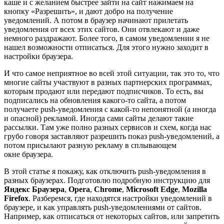
каше и с желанием быстрее зайти на сайт нажимаем на
кнопку «Разрешить», и дают добро на получение
уведомлений. А потом в браузер начинают прилетать
уведомления от всех этих сайтов. Они отвлекают и даже
немного раздражают. Более того, в самом уведомлении я не
нашел возможности отписаться. Для этого нужно заходит в
настройки браузера.
И что самое неприятное во всей этой ситуации, так это то, что
многие сайты участвуют в разных партнерских программах,
которым продают или передают подписчиков. То есть, вы
подписались на обновления какого-то сайта, а потом
получаете push-уведомления с какой-то непонятной
(а иногда
и опасной)
рекламой. Иногда сами сайты делают такие
рассылки. Там уже полно разных сервисов и схем, когда нас
грубо говоря заставляют разрешить показ push-уведомлений, а
потом присылают разную рекламу в сплывающем
окне браузера.
В этой статье я покажу, как отключить push-уведомления в
разных браузерах. Подготовлю подробную инструкцию для
Яндекс Браузера
,
Opera
,
Chrome
,
Microsoft Edge
,
Mozilla
Firefox
. Разберемся, где находятся настройки уведомлений в
браузере, и как управлять push-уведомлениями от сайтов.
Например, как отписаться от некоторых сайтов, или запретить