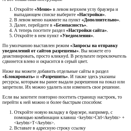
Откройте
«Меню»
в левом верхнем углу браузера и
выпадающем списке выберите
«Настройки»
.
В левом меню нажмите на пункт
«Дополнительно»
.
Далее, перейдите в
«Безопасность»
.
А теперь посетите раздел
«Настройки сайта»
.
Откройте в нем пункт
«Уведомления»
.
По умолчанию выставлен режим
«Запросы на отправку
уведомлений от сайтов разрешены»
. Вы можете его
деактивировать, просто кликнуd. В результате переключатель
сдвинется влево и окрасится в серый цвет.
Ниже вы можете добавить отдельные сайты в раздел
«Блокировать»
и
«Разрешить»
. И также здесь указаны
ресурсы, которым вы ранее выдали разрешения на показ или
запретили. Их можно удалить или изменить свое решение.
Если вы захотите повторно посетить страницу настроек, то
перейти к ней можно и более быстрым способом:
Откройте новую вкладку в браузере, например, с
помощью комбинации клавиш <keybtn>Ctrl</keybtn> +
<keybtn>T</keybtn>.
Вставьте в адресную строку ссылку