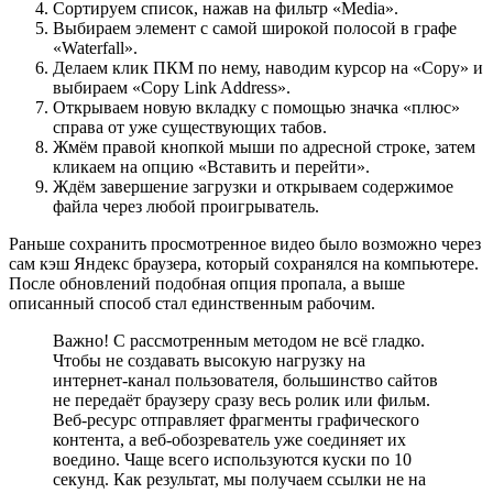
Сортируем список, нажав на фильтр «Media».
Выбираем элемент с самой широкой полосой в графе
«Waterfall».
Делаем клик ПКМ по нему, наводим курсор на «Copy» и
выбираем «Copy Link Address».
Открываем новую вкладку с помощью значка «плюс»
справа от уже существующих табов.
Жмём правой кнопкой мыши по адресной строке, затем
кликаем на опцию «Вставить и перейти».
Ждём завершение загрузки и открываем содержимое
файла через любой проигрыватель.
Раньше сохранить просмотренное видео было возможно через
сам кэш Яндекс браузера, который сохранялся на компьютере.
После обновлений подобная опция пропала, а выше
описанный способ стал единственным рабочим.
Важно! С рассмотренным методом не всё гладко.
Чтобы не создавать высокую нагрузку на
интернет-канал пользователя, большинство сайтов
не передаёт браузеру сразу весь ролик или фильм.
Веб-ресурс отправляет фрагменты графического
контента, а веб-обозреватель уже соединяет их
воедино. Чаще всего используются куски по 10
секунд. Как результат, мы получаем ссылки не на