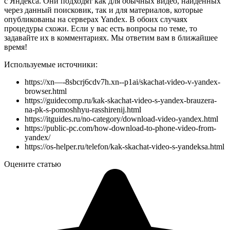
с Яндекса. Они подходят как для обычных видео, найденных
через данный поисковик, так и для материалов, которые
опубликованы на серверах Yandex. В обоих случаях
процедуры схожи. Если у вас есть вопросы по теме, то
задавайте их в комментариях. Мы ответим вам в ближайшее
время!
Используемые источники:
https://xn—-8sbcrj6cdv7h.xn--p1ai/skachat-video-v-yandex-
browser.html
https://guidecomp.ru/kak-skachat-video-s-yandex-brauzera-
na-pk-s-pomoshhyu-rasshirenij.html
https://itguides.ru/no-category/download-video-yandex.html
https://public-pc.com/how-download-to-phone-video-from-
yandex/
https://os-helper.ru/telefon/kak-skachat-video-s-yandeksa.html
Оцените статью