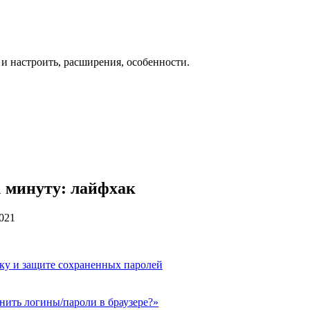
 и настроить, расширения, особенности.
1 минуту: лайфхак
2021
ску и защите сохраненных паролей
анить логины/пароли в браузере?»