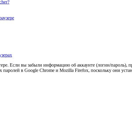
cher?
раузере
узерах
ютере. Если вы забыли информацию об аккаунте (логин/пароль),
паролей в Google Chrome и Mozilla Firefox, поскольку они уст