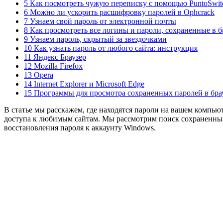
5 Как посмотреть чужую переписку с помощью PuntoSwit
6 Можно ли ускорить расшифровку паролей в Ophcrack
7 Узнаем свой пароль от электронной почты
8 Как просмотреть все логины и пароли, сохраненные в б
9 Узнаем пароль, скрытый за звездочками
10 Как узнать пароль от любого сайта: инструкция
11 Яндекс Браузер
12 Mozilla Firefox
13 Opera
14 Internet Explorer и Microsoft Edge
15 Программы для просмотра сохраненных паролей в бра
В статье мы расскажем, где находятся пароли на вашем компь
доступа к любимым сайтам. Мы рассмотрим поиск сохраненных 
восстановления пароля к аккаунту Windows.