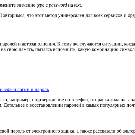
измените значение
type
с
password
на
text
.
овторимся, что этот метод универсален для всех сервисов и бра
паролей и автозаполнения. К тому же случаются ситуации, когда
ко на свою память, пытаясь вспомнить, какую комбинацию симво
ли забыл логин и пароль
ько, например, подтверждение на телефон, отправка кода на за
. Детальнее о восстановлении паролей в самых популярных поч
вой пароль от электронного ящика, а также рассказали об альте