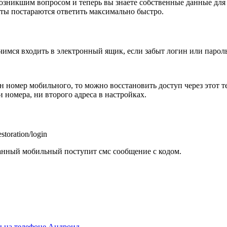
 возникшим вопросом и теперь вы знаете собственные данные для
ы постараются ответить максимально быстро.
учимся входить в электронный ящик, если забыт логин или пароль
н номер мобильного, то можно восстановить доступ через этот т
и номера, ни второго адреса в настройках.
toration/login
азанный мобильный поступит смс сообщение с кодом.
ы на телефоне Андроид