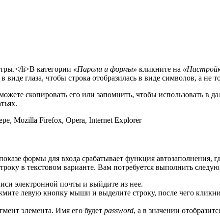
тры.</li>В категории
«Пароли и формы»
кликните на
«Настройк
 виде глаза, чтобы строка отобразилась в виде символов, а не то
 можете скопировать его или запомнить, чтобы использовать в д
тьях.
 Mozilla Firefox, Opera, Internet Explorer
оказе формы для входа срабатывает функция автозаполнения, где
троку в текстовом варианте. Вам потребуется выполнить следую
писи электронной почты и выйдите из нее.
Зажмите левую кнопку мыши и выделите строку, после чего клик
гмент элемента. Имя его будет
password
, а в значении отобразит