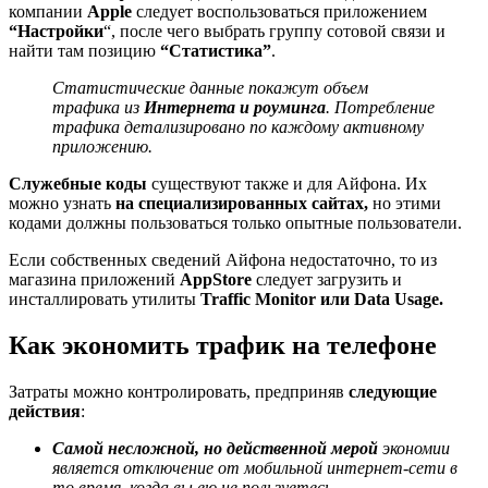
компании
Apple
следует воспользоваться приложением
“Настройки
“, после чего выбрать группу сотовой связи и
найти там позицию
“Статистика”
.
Статистические данные покажут объем
трафика из
Интернета и роуминга
. Потребление
трафика детализировано по каждому активному
приложению.
Служебные коды
существуют также и для Айфона. Их
можно узнать
на специализированных сайтах,
но этими
кодами должны пользоваться только опытные пользователи.
Если собственных сведений Айфона недостаточно, то из
магазина приложений
AppStore
следует загрузить и
инсталлировать утилиты
Traffic Monitor или Data Usage.
Как экономить трафик на телефоне
Затраты можно контролировать, предприняв
следующие
действия
:
Самой несложной, но действенной мерой
экономии
является отключение от мобильной интернет-сети в
то время, когда вы ею не пользуетесь.