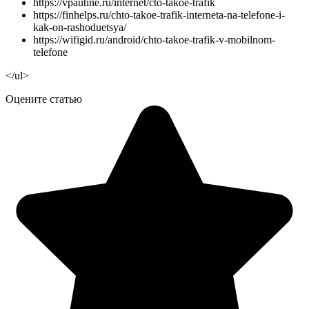
https://vpautine.ru/internet/cto-takoe-trafik
https://finhelps.ru/chto-takoe-trafik-interneta-na-telefone-i-
kak-on-rashoduetsya/
https://wifigid.ru/android/chto-takoe-trafik-v-mobilnom-
telefone
</ul>
Оцените статью