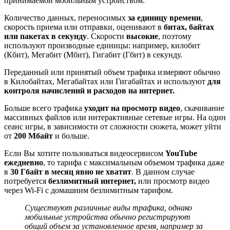
принимаемой мобильным устройством.
Количество данных, переносимых
за единицу времени
,
скорость приема или отправки, оценивают в
битах, байтах
или пакетах в секунду
. Скорости
высокие
, поэтому
используют производные единицы: например, килобит
(Кбит), Мегабит (Мбит), Гигабит (Гбит) в секунду.
Переданный или принятый объем трафика измеряют обычно
в Килобайтах, Мегабайтах или Гигабайтах и используют
для
контроля начислений и расходов на интернет.
Больше всего трафика
уходит на просмотр видео
, скачивание
массивных файлов или интерактивные сетевые игры. На один
сеанс игры, в зависимости от сложности сюжета, может уйти
от
200 Мбайт
и больше.
Если Вы хотите пользоваться видеосервисом
YouTube
ежедневно
, то тарифа с максимальным объемом трафика даже
в
30 Гбайт в месяц явно не хватит
. В данном случае
потребуется
безлимитный интернет,
или просмотр видео
через Wi-Fi с домашним безлимитным тарифом.
Существуют различные виды трафика, однако
мобильные устройства обычно регистрируют
общий объем за установленное время, например за