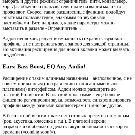
выбрать и другие режимы: ограничитель, питч, конвольвер,
хор. Для обычного пользователя такие названия мало что
проясняют. Скорее, такие расширенные функции подойдут
опытным пользователям, знакомым со звуковыми
настройками. Вот, например, какие параметры можно
выставить в разделе «Ограничитель».
Аддон неплохой, радует возможность сохранять звуковой
профиль, а не настраивать звук заново для каждой страницы.
Но активация расширения для новой вкладки может вызвать
неудобство.
Ears: Bass Boost, EQ Any Audio!
Расширение с таким длинным названием – англоязычное, с не
совсем привычным (по сравнению с описанными выше
плагинами) интерфейсом. Аддон можно расширить до
платной Pro-версии. В платной программе – еще больше
фишек по регулировки звука, возможность синхронизировать
профили между разными компьютерами и многое другое.
В бесплатной версии также нет готовых пресетов по жанрам
(рок, акустика, классика и т.д.). В платной версии
разработчики обещают сделать такую возможность в скором
времени («coming soon!»).