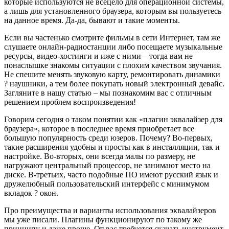
которые используются не всецело для операционной системы,
а лишь для установленного браузера, которым вы пользуетесь
на данное время. Да-да, бывают и такие моменты.
Если вы частенько смотрите фильмы в сети Интернет, там же
слушаете онлайн-радиостанции либо посещаете музыкальные
ресурсы, видео-хостинги и иже с ними – тогда вам не
понаслышке знакомы ситуации с плохим качеством звучания.
Не спешите менять звуковую карту, ремонтировать динамики
? наушники, а тем более покупать новый электронный девайс.
Загляните в нашу статью – мы познакомим вас с отличным
решением проблем воспроизведения!
Говорим сегодня о таком понятии как «плагин эквалайзер для
браузера», которое в последнее время приобретает все
большую популярность среди юзеров. Почему? Во-первых,
такие расширения удобны и просты как в инсталляции, так и
настройке. Во-вторых, они всегда малы по размеру, не
нагружают центральный процессор, не занимают место на
диске. В-третьих, часто подобные ПО имеют русский язык и
дружелюбный пользовательский интерфейс с минимумом
вкладок ? окон.
Про преимущества и варианты использования эквалайзеров
мы уже писали. Плагины функционируют по такому же
принципу и даже проще. От вас требуется скачать инструмент,