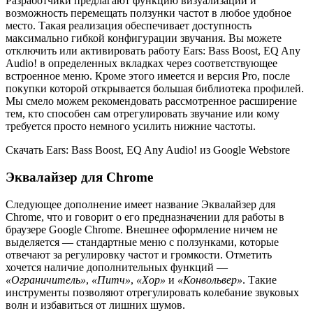
Разработчики предлагают функцию визуализации и
возможность перемещать ползунки частот в любое удобное
место. Такая реализация обеспечивает доступность
максимально гибкой конфигурации звучания. Вы можете
отключить или активировать работу Ears: Bass Boost, EQ Any
Audio! в определенных вкладках через соответствующее
встроенное меню. Кроме этого имеется и версия Pro, после
покупки которой открывается большая библиотека профилей.
Мы смело можем рекомендовать рассмотренное расширение
тем, кто способен сам отрегулировать звучание или кому
требуется просто немного усилить нижние частоты.
Скачать Ears: Bass Boost, EQ Any Audio! из Google Webstore
Эквалайзер для Chrome
Следующее дополнение имеет название Эквалайзер для
Chrome, что и говорит о его предназначении для работы в
браузере Google Chrome. Внешнее оформление ничем не
выделяется — стандартные меню с ползунками, которые
отвечают за регулировку частот и громкости. Отметить
хочется наличие дополнительных функций —
«Ограничитель»
,
«Питч»
,
«Хор»
и
«Конвольвер»
. Такие
инструменты позволяют отрегулировать колебание звуковых
волн и избавиться от лишних шумов.