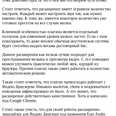
тоже довольно проста. Но о ней мы поговорим чуть позже.
Стоит отметить, что расширение имеет огромное количество
настроек. Каждый может настроить звук так, как нужно
именно ему. К тому же, имеется некоторое количество уже
готовых пресетов на все случаи жизни.
Ключевой особенностью плагина является отдельный
ползунок для изменения уровня низких частот. Если с ним
поколдовать, то даже вполне обычная акустическая система
будет способна выдать весьма достоверный бас.
Данное расширения как нельзя лучше подходит для
прослушивания музыки и просмотра видео. С его помощью
можно улучшить практически любой звук, идущий из
браузера. Причем плагин также умеет работать в полностью
автоматическом режиме.
Также стоит отметить, что плагин превосходно работает с
Яндекс.Браузером. Никаких вылетов, сбоев и неадекватного
поведения зафиксировано не было. А это значит, что
расширение действительно качественное. Хоть и написано
под Google Chrome.
Стоит также учесть, что для своей работы расширение-
эквалайзер для Яндекс.Браузера под названием Ears Audio