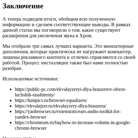
Заключение
А теперь подведем итоги, обобщим всю полученную
информацию и сделаем соответствующие выводы. В рамках
данной статьи мы поговорили о том, какие существуют
расширения для увеличения звука в Хром.
Мы отобрали три самых лучших варианта. Это миниатюрные
дополнения, которые практически не нагружают компьютер,
лишены рекламного контента и отлично справляются со своей
работой. Процесс инсталляции также был нами полностью
разобран.
Используемые источники:
https://public-pc.com/ekvalayzeryi-dlya-brauzerov-obzor-
luchshih-rasshireniy/
https://lumpics.ru/browser-equalizers/
https://ekvalajzer.ru/ekvalayzery-dlya-brauzera/
https://yanbrowser.ru/extensions/ears-audio-toolkit-for-
yandex-browser
https://chromeum.ru/faq/how-to-increase-volume-in-google-
chrome-browser