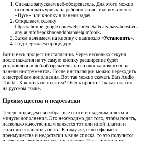
Сначала запускаем веб-обозреватель. Для этого можно
использовать ярлык на рабочем столе, иконку в меню
«Пуск» или кнопку в панели задач.
Открываем ссылку
https://chrome.google.com/webstore/detail/ears-bass-boost-eq-
any-au/nfdfiepdkbnoanddpianalelglmfooik.
Затем нажимаем на кнопку с надписью
«Установить»
.
Подтверждаем процедуру.
Вот и весь процесс инсталляции. Через несколько секунд
после нажатия на ту самую кнопку расширение будет
установлено в веб-обозреватель, и его иконка появится на
панели инструментов. После инсталляции можно переходить
к настройкам дополнения. Вот так можно скачать Ears Audio
Toolkit. Как пользоваться им? Очень просто. Так как плагин
на русском языке.
Преимущества и недостатки
Теперь подведем своеобразные итоги и выделим плюсы и
минусы дополнения. Это необходимо для того, чтобы понять,
насколько качественным является тот или иной плагин и
стоит ли его использовать. К тому же, если оформить
преимущества и недостатки в виде списка, то это получится
нагляднее, чем описывать их в тексте. Итак, приступим.