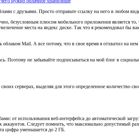
ля чего нужно облачное хранилище
ми с друзьями. Просто отправьте ссылку на него в любом виде (
нечно, безусловным плюсом мобильного приложения является то,
 увеличение места на яндекс диске. Так что я рекомендовал бы в
ь облаком Mail. А все потому, что в свое время я отхватил на не
ась. Поэтому не забывайте подписываться на мой блог в социальны
воих серверах, выделяя для этого определенное количество своб
ами: от использования веб-интерфейса до автоматической загр
 аккаунтов. Следует помнить, что максимально допустимый раз
эта цифра уменьшается до 2 ГБ.