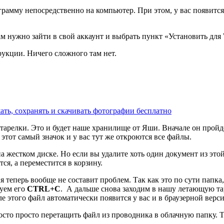
рамму непосредственно на компьютер. При этом, у вас появится н
ам нужно зайти в свой аккаунт и выбрать пункт
«Установить для
рукции. Ничего сложного там нет.
ать, сохранять и скачивать фотографии бесплатно
тарелки. Это и будет наше хранилище от Яши. Вначале он пройд
этот самый значок и у вас тут же откроются все файлы.
на жестком диске. Но если вы удалите хоть один документ из этой
ся, а переместится в корзину.
 теперь вообще не составит проблем. Так как это по сути папка,
руем его
CTRL+C
. А дальше снова заходим в нашу летающую тар
ле этого файл автоматически появится у вас и в браузерной верси
осто просто перетащить файл из проводника в облачную папку. 