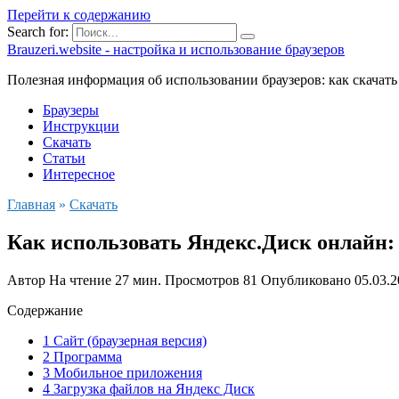
Перейти к содержанию
Search for:
Brauzeri.website - настройка и использование браузеров
Полезная информация об использовании браузеров: как скачать
Браузеры
Инструкции
Скачать
Статьи
Интересное
Главная
»
Скачать
Как использовать Яндекс.Диск онлайн:
Автор
На чтение
27 мин.
Просмотров
81
Опубликовано
05.03.
Содержание
1 Сайт (браузерная версия)
2 Программа
3 Мобильное приложения
4 Загрузка файлов на Яндекс Диск