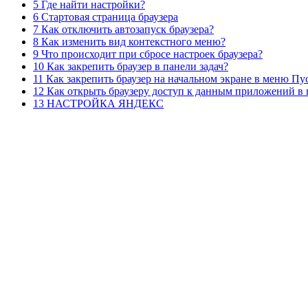
5 Где найти настройки?
6 Стартовая страница браузера
7 Как отключить автозапуск браузера?
8 Как изменить вид контекстного меню?
9 Что происходит при сбросе настроек браузера?
10 Как закрепить браузер в панели задач?
11 Как закрепить браузер на начальном экране в меню Пу
12 Как открыть браузеру доступ к данным приложений в
13 НАСТРОЙКА ЯНДЕКС