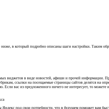
ке ниже, в который подробно описаны шаги настройки. Таким обр
емых виджетов в виде новостей, афиши и прочей информации. П
рикам, ссылки на посещаемые страницы сайтов делятся на опре
. Если вас из предложенного ничего не интересует, то можете и
кса
ы Яндекс под свои потребности, что в будущем поможет вам бы