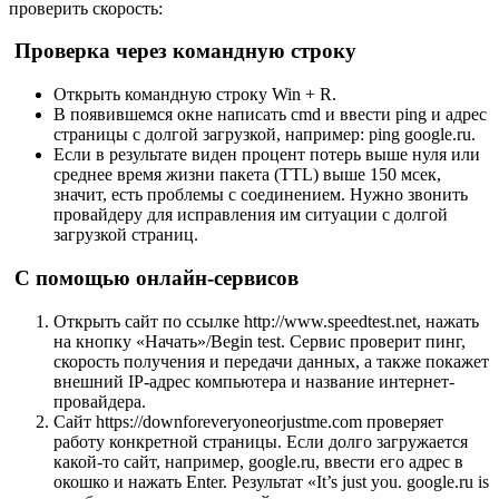
проверить скорость:
Проверка через командную строку
Открыть командную строку Win + R.
В появившемся окне написать cmd и ввести ping и адрес
страницы с долгой загрузкой, например: ping google.ru.
Если в результате виден процент потерь выше нуля или
среднее время жизни пакета (TTL) выше 150 мсек,
значит, есть проблемы с соединением. Нужно звонить
провайдеру для исправления им ситуации с долгой
загрузкой страниц.
С помощью онлайн-сервисов
Открыть сайт по ссылке http://www.speedtest.net, нажать
на кнопку «Начать»/Begin test. Сервис проверит пинг,
скорость получения и передачи данных, а также покажет
внешний IP-адрес компьютера и название интернет-
провайдера.
Сайт https://downforeveryoneorjustme.com проверяет
работу конкретной страницы. Если долго загружается
какой-то сайт, например, google.ru, ввести его адрес в
окошко и нажать Enter. Результат «It’s just you. google.ru is