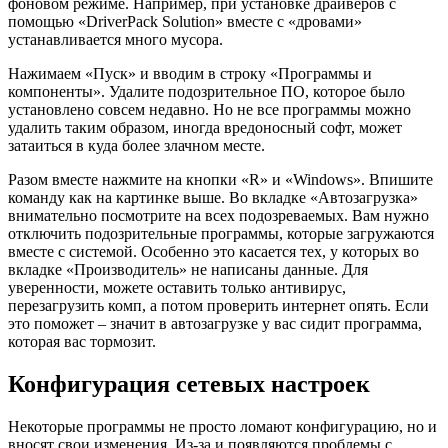
фоновом режиме. Например, при установке драйверов с
помощью «DriverPack Solution» вместе с «дровами»
устанавливается много мусора.
Нажимаем «Пуск» и вводим в строку «Программы и
компоненты». Удалите подозрительное ПО, которое было
установлено совсем недавно. Но не все программы можно
удалить таким образом, иногда вредоносный софт, может
затаиться в куда более злачном месте.
Разом вместе нажмите на кнопки «R» и «Windows». Впишите
команду как на картинке выше. Во вкладке «Автозагрузка»
внимательно посмотрите на всех подозреваемых. Вам нужно
отключить подозрительные программы, которые загружаются
вместе с системой. Особенно это касается тех, у которых во
вкладке «Производитель» не написаны данные. Для
уверенности, можете оставить только антивирус,
перезагрузить комп, а потом проверить интернет опять. Если
это поможет – значит в автозагрузке у вас сидит программа,
которая вас тормозит.
Конфигурация сетевых настроек
Некоторые программы не просто ломают конфигурацию, но и
вносят свои изменения. Из-за и появляются проблемы с