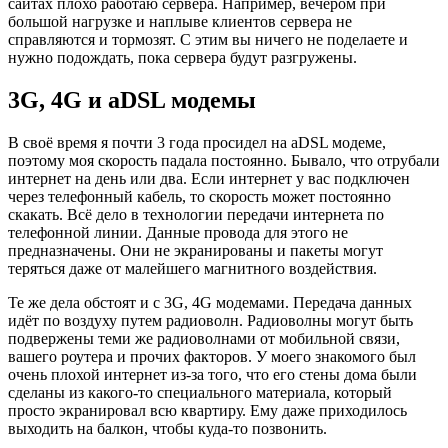
сайтах плохо работаю сервера. Например, вечером при
большой нагрузке и наплыве клиентов сервера не
справляются и тормозят. С этим вы ничего не поделаете и
нужно подождать, пока сервера будут разгружены.
3G, 4G и aDSL модемы
В своё время я почти 3 года просидел на aDSL модеме,
поэтому моя скорость падала постоянно. Бывало, что отрубали
интернет на день или два. Если интернет у вас подключен
через телефонный кабель, то скорость может постоянно
скакать. Всё дело в технологии передачи интернета по
телефонной линии. Данные провода для этого не
предназначены. Они не экранированы и пакеты могут
теряться даже от малейшего магнитного воздействия.
Те же дела обстоят и с 3G, 4G модемами. Передача данных
идёт по воздуху путем радиоволн. Радиоволны могут быть
подвержены теми же радиоволнами от мобильной связи,
вашего роутера и прочих факторов. У моего знакомого был
очень плохой интернет из-за того, что его стены дома были
сделаны из какого-то специального материала, который
просто экранировал всю квартиру. Ему даже приходилось
выходить на балкон, чтобы куда-то позвонить.