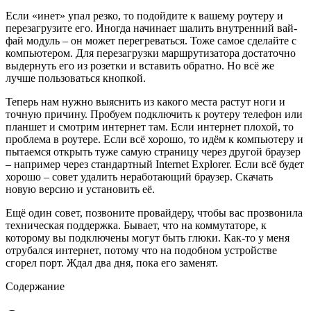
Если «инет» упал резко, то подойдите к вашему роутеру и
перезагрузите его. Иногда начинает шалить внутренний вай-
фай модуль – он может перегреваться. Тоже самое сделайте с
компьютером. Для перезагрузки маршрутизатора достаточно
выдернуть его из розетки и вставить обратно. Но всё же
лучше пользоваться кнопкой.
Теперь нам нужно выяснить из какого места растут ноги и
точную причину. Пробуем подключить к роутеру телефон или
планшет и смотрим интернет там. Если интернет плохой, то
проблема в роутере. Если всё хорошо, то идём к компьютеру и
пытаемся открыть туже самую страницу через другой браузер
– например через стандартный Internet Explorer. Если всё будет
хорошо – совет удалить неработающий браузер. Скачать
новую версию и установить её.
Ещё один совет, позвоните провайдеру, чтобы вас прозвонила
техническая поддержка. Бывает, что на коммутаторе, к
которому вы подключены могут быть глюки. Как-то у меня
отрубался интернет, потому что на подобном устройстве
сгорел порт. Ждал два дня, пока его заменят.
Содержание