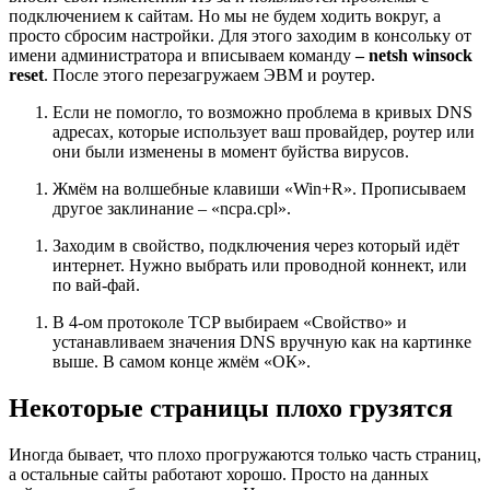
подключением к сайтам. Но мы не будем ходить вокруг, а
просто сбросим настройки. Для этого заходим в консольку от
имени администратора и вписываем команду
– netsh winsock
reset
. После этого перезагружаем ЭВМ и роутер.
Если не помогло, то возможно проблема в кривых DNS
адресах, которые использует ваш провайдер, роутер или
они были изменены в момент буйства вирусов.
Жмём на волшебные клавиши «Win+R». Прописываем
другое заклинание – «ncpa.cpl».
Заходим в свойство, подключения через который идёт
интернет. Нужно выбрать или проводной коннект, или
по вай-фай.
В 4-ом протоколе TCP выбираем «Свойство» и
устанавливаем значения DNS вручную как на картинке
выше. В самом конце жмём «ОК».
Некоторые страницы плохо грузятся
Иногда бывает, что плохо прогружаются только часть страниц,
а остальные сайты работают хорошо. Просто на данных