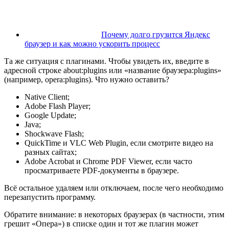
Почему долго грузится Яндекс
браузер и как можно ускорить процесс
Та же ситуация с плагинами. Чтобы увидеть их, введите в
адресной строке about:plugins или «название браузера:plugins»
(например, opera:plugins). Что нужно оставить?
Native Client;
Adobe Flash Player;
Google Update;
Java;
Shockwave Flash;
QuickTime и VLC Web Plugin, если смотрите видео на
разных сайтах;
Adobe Acrobat и Chrome PDF Viewer, если часто
просматриваете PDF-документы в браузере.
Всё остальное удаляем или отключаем, после чего необходимо
перезапустить программу.
Обратите внимание: в некоторых браузерах (в частности, этим
грешит «Опера») в списке один и тот же плагин может