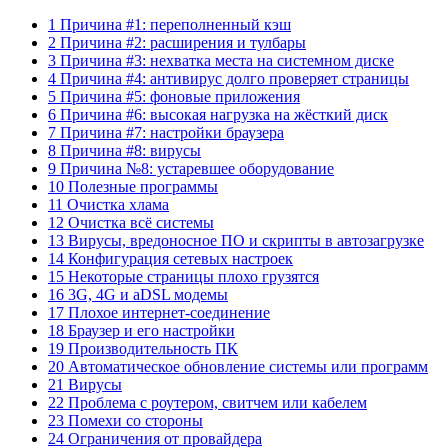
1 Причина #1: переполненный кэш
2 Причина #2: расширения и тулбары
3 Причина #3: нехватка места на системном диске
4 Причина #4: антивирус долго проверяет страницы
5 Причина #5: фоновые приложения
6 Причина #6: высокая нагрузка на жёсткий диск
7 Причина #7: настройки браузера
8 Причина #8: вирусы
9 Причина №8: устаревшее оборудование
10 Полезные программы
11 Очистка хлама
12 Очистка всё системы
13 Вирусы, вредоносное ПО и скрипты в автозагрузке
14 Конфигурация сетевых настроек
15 Некоторые страницы плохо грузятся
16 3G, 4G и aDSL модемы
17 Плохое интернет-соединение
18 Браузер и его настройки
19 Производительность ПК
20 Автоматическое обновление системы или программ
21 Вирусы
22 Проблема с роутером, свитчем или кабелем
23 Помехи со стороны
24 Ограничения от провайдера