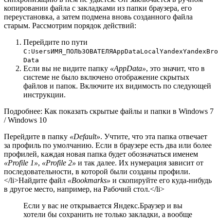
копировании файла с закладками из папки браузера, его
переустановка, а затем подмена вновь созданного файла
старым. Рассмотрим порядок действий:
Перейдите по пути
C:UsersИМЯ_ПОЛЬЗОВАТЕЛЯAppDataLocalYandexYandexBro
Data
Если вы не видите папку
«AppData»
, это значит, что в
системе не было включено отображение скрытых
файлов и папок. Включите их видимость по следующей
инструкции.
Подробнее: Как показать скрытые файлы и папки в Windows 7
/ Windows 10
Перейдите в папку
«Default»
. Учтите, что эта папка отвечает
за профиль по умолчанию. Если в браузере есть два или более
профилей, каждая новая папка будет обозначаться именем
«Profile 1»
,
«Profile 2»
и так далее. Их нумерация зависит от
последовательности, в которой были созданы профили.
</li>Найдите файл
«Bookmarks»
и скопируйте его куда-нибудь
в другое место, например, на Рабочий стол.</li>
Если у вас не открывается Яндекс.Браузер и вы
хотели бы сохранить не только закладки, а вообще