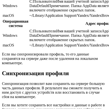
C:ПользователиИмя вашей учетной записиApp
Windows
DataDefault
Примечание.
Папка
AppData
являет
включите отображение скрытых папок.
macOS
~/Library/Application Support/Yandex/YandexBrow
Операционная
Адрес профи
система
C:ПользователиИмя вашей учетной записиApp
Windows
DataDefault
Примечание.
Папка
AppData
являет
включите отображение скрытых папок.
macOS
~/Library/Application Support/Yandex/YandexBrow
Если вы синхронизировали профиль, то его данные
сохранятся на сервере даже после удаления на локальном
компьютере.
Синхронизация профиля
Синхронизация позволит вам сохранить на сервере большую
часть данных профиля. В результате вы сможете получить к
ним доступ с других устройств или восстановить в случае
сбоя на компьютере.
Если вы хотите сохранить все настройки и данные о работе в