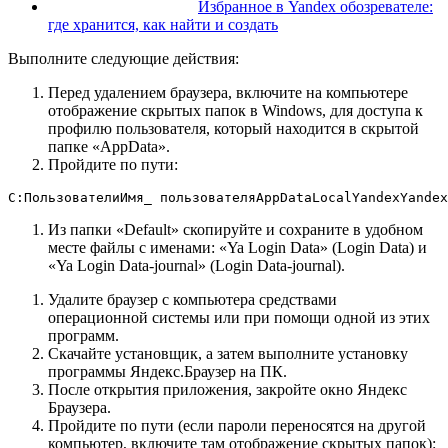
Избранное в Yandex обозревателе:
где хранится, как найти и создать
Выполните следующие действия:
Перед удалением браузера, включите на компьютере
отображение скрытых папок в Windows, для доступа к
профилю пользователя, который находится в скрытой
папке «AppData».
Пройдите по пути:
C:ПользователиИмя_ пользователяAppDataLocalYandexYandex
Из папки «Default» скопируйте и сохраните в удобном
месте файлы с именами: «Ya Login Data» (Login Data) и
«Ya Login Data-journal» (Login Data-journal).
Удалите браузер с компьютера средствами
операционной системы или при помощи одной из этих
программ.
Скачайте установщик, а затем выполните установку
программы Яндекс.Браузер на ПК.
После открытия приложения, закройте окно Яндекс
Браузера.
Пройдите по пути (если пароли переносятся на другой
компьютер, включите там отображение скрытых папок):