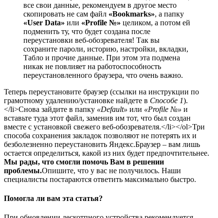
все свои данные, рекомендуем в другое место
скопировать не сам файл
«Bookmarks»
, а папку
«User Data»
или
«Profile №»
целиком, а потом ей
подменить ту, что будет создана после
переустановки веб-обозревателя! Так вы
сохраните пароли, историю, настройки, вкладки,
Табло и прочие данные. При этом эта подмена
никак не повлияет на работоспособность
переустановленного браузера, что очень важно.
Теперь переустановите браузер (ссылки на инструкции по
грамотному удалению/установке найдете в
Способе 1
).
</li>Снова зайдите в папку
«Default»
или
«Profile №»
и
вставьте туда этот файл, заменив им тот, что был создан
вместе с установкой свежего веб-обозревателя.</li></ol>Три
способа сохранения закладок позволяют не потерять их и
безболезненно переустановить Яндекс.Браузер – вам лишь
остается определиться, какой из них будет предпочтительнее.
Мы рады, что смогли помочь Вам в решении
проблемы.
Опишите, что у вас не получилось.
Наши
специалисты постараются ответить максимально быстро.
Помогла ли вам эта статья?
При обновлении дескотпного устройства рекомендуется