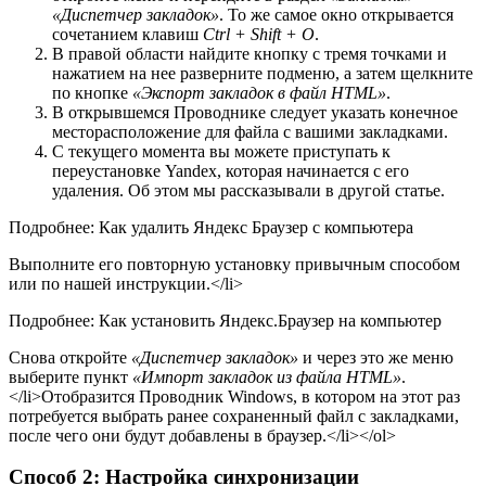
«Диспетчер закладок»
. То же самое окно открывается
сочетанием клавиш
Ctrl + Shift + O
.
В правой области найдите кнопку с тремя точками и
нажатием на нее разверните подменю, а затем щелкните
по кнопке
«Экспорт закладок в файл HTML»
.
В открывшемся Проводнике следует указать конечное
месторасположение для файла с вашими закладками.
С текущего момента вы можете приступать к
переустановке Yandex, которая начинается с его
удаления. Об этом мы рассказывали в другой статье.
Подробнее: Как удалить Яндекс Браузер с компьютера
Выполните его повторную установку привычным способом
или по нашей инструкции.</li>
Подробнее: Как установить Яндекс.Браузер на компьютер
Снова откройте
«Диспетчер закладок»
и через это же меню
выберите пункт
«Импорт закладок из файла HTML»
.
</li>Отобразится Проводник Windows, в котором на этот раз
потребуется выбрать ранее сохраненный файл с закладками,
после чего они будут добавлены в браузер.</li></ol>
Способ 2: Настройка синхронизации