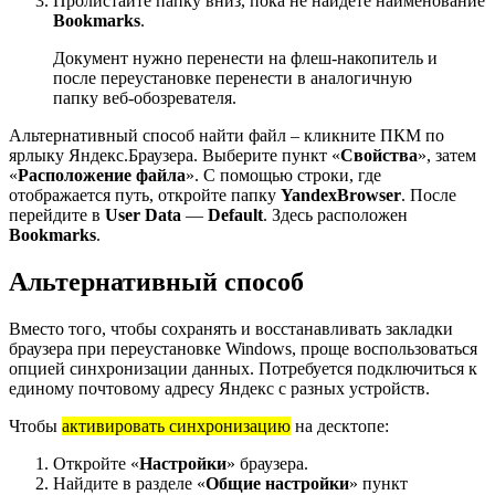
Пролистайте папку вниз, пока не найдете наименование
Bookmarks
.
Документ нужно перенести на флеш-накопитель и
после переустановке перенести в аналогичную
папку веб-обозревателя.
Альтернативный способ найти файл – кликните ПКМ по
ярлыку Яндекс.Браузера. Выберите пункт «
Свойства
», затем
«
Расположение файла
». С помощью строки, где
отображается путь, откройте папку
YandexBrowser
. После
перейдите в
User
Data
—
Default
. Здесь расположен
Bookmarks
.
Альтернативный способ
Вместо того, чтобы сохранять и восстанавливать закладки
браузера при переустановке Windows, проще воспользоваться
опцией синхронизации данных. Потребуется подключиться к
единому почтовому адресу Яндекс с разных устройств.
Чтобы
активировать синхронизацию
на десктопе:
Откройте «
Настройки
» браузера.
Найдите в разделе «
Общие настройки
» пункт