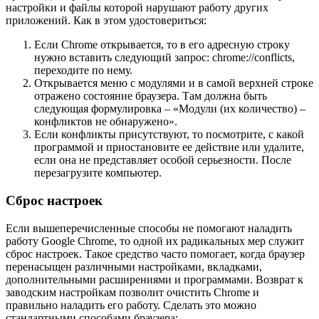
настройки и файлы которой нарушают работу других
приложений. Как в этом удостовериться:
Если Chrome открывается, то в его адресную строку
нужно вставить следующий запрос: chrome://conflicts,
переходите по нему.
Открывается меню с модулями и в самой верхней строке
отражено состояние браузера. Там должна быть
следующая формулировка – «Модули (их количество) –
конфликтов не обнаружено».
Если конфликты присутствуют, то посмотрите, с какой
программой и приостановите ее действие или удалите,
если она не представляет особой серьезности. После
перезагрузите компьютер.
Сброс настроек
Если вышеперечисленные способы не помогают наладить
работу Google Chrome, то одной их радикальных мер служит
сброс настроек. Такое средство часто помогает, когда браузер
перенасыщен различными настройками, вкладками,
дополнительными расширениями и программами. Возврат к
заводским настройкам позволит очистить Chrome и
правильно наладить его работу. Сделать это можно
стандартными способами браузера: