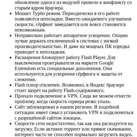
обновление одного из модулей привело к конфликту со
старым ядром браузера.
Мешает Турбо режим. Периодически в его работе
появляются неполадки. Вместо ожидаемого улучшения
скорости, сёрфинг замедляется или вовсе становится
невозможным.
Неправильно работает аппаратное ускорение. Опцию
лучше держать отключенной в системах с низкой
производительностью. И даже на мощных ПК изредка
приводит к неполадкам.
Расширения блокируют работу Flash Player. Для
выключения проигрывателя на маркете Google
Extensions есть специальные дополнения. Они
используются для ускорения сёрфинга и защиты от
слежения.
Flash плеер отключен. Возможно, в Яндекс браузере
стоит запрет на работу Flash-содержимого.
Пропало подключение к VPN. Сюда же можем отнести
проблему, когда скорость сервера резко упала.
Сайт заблокирован в нашем регионе. В подобной
ситуации имеет смысл установить VPN и подключиться
с разрешённой сайтом локации.
Скорости сети недостаточно, так как она расходуется на
загрузку. Если активен торрент или прямое скачивание,
интернет часто не способен нормально загрузить видео.