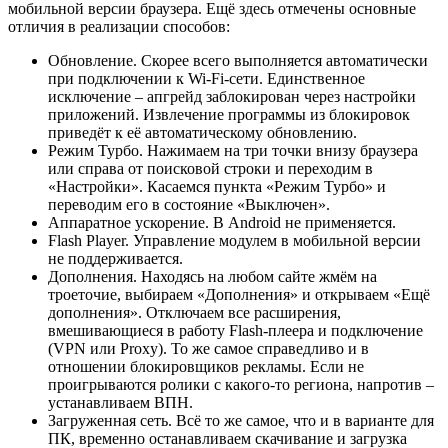
мобильной версии браузера. Ещё здесь отмечены основные
отличия в реализации способов:
Обновление. Скорее всего выполняется автоматически
при подключении к Wi-Fi-сети. Единственное
исключение – апгрейд заблокирован через настройки
приложений. Извлечение программы из блокировок
приведёт к её автоматическому обновлению.
Режим Турбо. Нажимаем на три точки внизу браузера
или справа от поисковой строки и переходим в
«Настройки». Касаемся пункта «Режим Турбо» и
переводим его в состояние «Выключен».
Аппаратное ускорение. В Android не применяется.
Flash Player. Управление модулем в мобильной версии
не поддерживается.
Дополнения. Находясь на любом сайте жмём на
троеточие, выбираем «Дополнения» и открываем «Ещё
дополнения». Отключаем все расширения,
вмешивающиеся в работу Flash-плеера и подключение
(VPN или Proxy). То же самое справедливо и в
отношении блокировщиков рекламы. Если не
проигрываются ролики с какого-то региона, напротив –
устанавливаем ВПН.
Загруженная сеть. Всё то же самое, что и в варианте для
ПК, временно останавливаем скачивание и загрузка