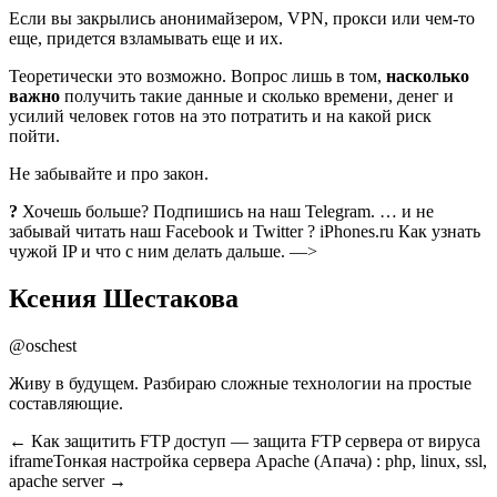
Если вы закрылись анонимайзером, VPN, прокси или чем-то
еще, придется взламывать еще и их.
Теоретически это возможно. Вопрос лишь в том,
насколько
важно
получить такие данные и сколько времени, денег и
усилий человек готов на это потратить и на какой риск
пойти.
Не забывайте и про закон.
?
Хочешь больше? Подпишись на наш Telegram. … и не
забывай читать наш Facebook и Twitter ?
iPhones.ru
Как узнать
чужой IP и что с ним делать дальше.
—>
Ксения Шестакова
@oschest
Живу в будущем. Разбираю сложные технологии на простые
составляющие.
← Как защитить FTP доступ — защита FTP сервера от вируса
iframeТонкая настройка сервера Apache (Апача) : php, linux, ssl,
apache server →