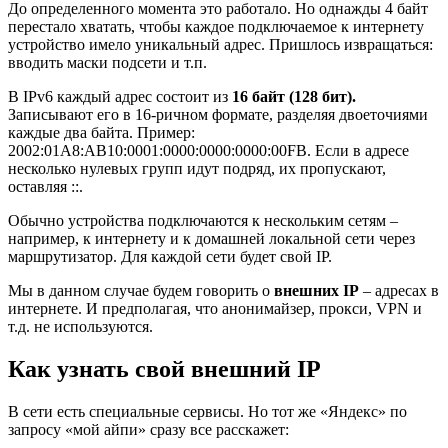
До определенного момента это работало. Но однажды 4 байт
перестало хватать, чтобы каждое подключаемое к интернету
устройство имело уникальный адрес. Пришлось извращаться:
вводить маски подсети и т.п.
В IPv6 каждый адрес состоит из
16 байт (128 бит).
Записывают его в 16-ричном формате, разделяя двоеточиями
каждые два байта. Пример:
2002:01А8:AВ10:0001:0000:0000:0000:00FB. Если в адресе
несколько нулевых групп идут подряд, их пропускают,
оставляя ::.
Обычно устройства подключаются к нескольким сетям –
например, к интернету и к домашней локальной сети через
маршрутизатор. Для каждой сети будет свой IP.
Мы в данном случае будем говорить о
внешних IP
– адресах в
интернете. И предполагая, что анонимайзер, прокси, VPN и
т.д. не используются.
Как узнать свой внешний IP
В сети есть специальные сервисы. Но тот же «Яндекс» по
запросу «мой айпи» сразу все расскажет: