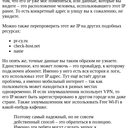
том, что его IP уже мог поменяться, или данные, которые вы
видите – это расположение человека, использовавшего этот IP
ранее. То есть конкретный адрес и улицу вы к сожалению, не
увидите.
Можно также перепроверить этот же IP на других подобных
ресурсах:
pr-cy.ru
check-host.net
name
Но опять же, точные данные вы таким образом не узнаете.
Единственное, кто может помочь – это провайдер, к которому
подключен абонент. Именно у него есть вся история и логи,
кто использовал этот IP адрес. Тут ещё встаёт другая
проблема, а именно мобильный интернет – так как
пользователь может находиться в разных местах
одновременно. И если злоумышленник использует VPN, то
его IP может быть зарегистрировано в другом городе или даже
стране. Также злоумышленник мог использовать Free Wi-Fi в
какой-нибудь кафешке.
Поэтому самый надежный, но не совсем
действенный способ – это обратиться в полицию.
Именно эти ребята могут сделать запрос к