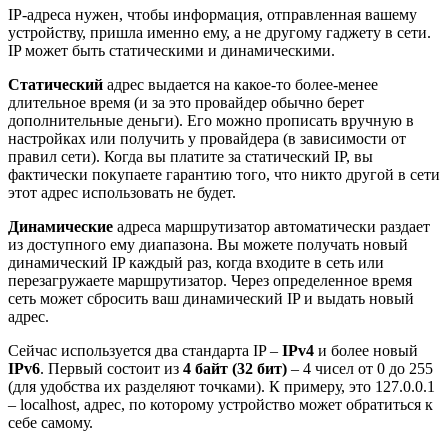
IP-адреса нужен, чтобы информация, отправленная вашему
устройству, пришла именно ему, а не другому гаджету в сети.
IP может быть статическими и динамическими.
Статический
адрес выдается на какое-то более-менее
длительное время (и за это провайдер обычно берет
дополнительные деньги). Его можно прописать вручную в
настройках или получить у провайдера (в зависимости от
правил сети). Когда вы платите за статический IP, вы
фактически покупаете гарантию того, что никто другой в сети
этот адрес использовать не будет.
Динамические
адреса маршрутизатор автоматически раздает
из доступного ему диапазона. Вы можете получать новый
динамический IP каждый раз, когда входите в сеть или
перезагружаете маршрутизатор. Через определенное время
сеть может сбросить ваш динамический IP и выдать новый
адрес.
Сейчас используется два стандарта IP –
IPv4
и более новый
IPv6
. Первый состоит из
4 байт (32 бит)
– 4 чисел от 0 до 255
(для удобства их разделяют точками). К примеру, это 127.0.0.1
– localhost, адрес, по которому устройство может обратиться к
себе самому.