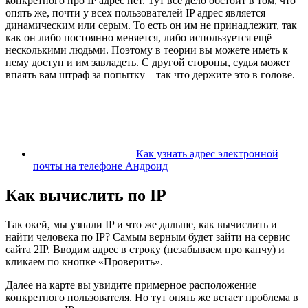
конкретного про IP адрес нет. Тут все дело обстоит в том, что
опять же, почти у всех пользователей IP адрес является
динамическим или серым. То есть он им не принадлежит, так
как он либо постоянно меняется, либо используется ещё
несколькими людьми. Поэтому в теории вы можете иметь к
нему доступ и им завладеть. С другой стороны, судья может
впаять вам штраф за попытку – так что держите это в голове.
Как узнать адрес электронной
почты на телефоне Андроид
Как вычислить по IP
Так окей, мы узнали IP и что же дальше, как вычислить и
найти человека по IP? Самым верным будет зайти
на сервис
сайта 2IP
. Вводим адрес в строку (незабываем про капчу) и
кликаем по кнопке «Проверить».
Далее на карте вы увидите примерное расположение
конкретного пользователя. Но тут опять же встает проблема в