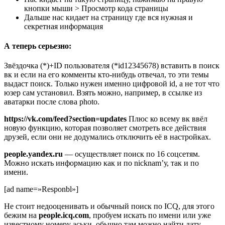
кнопки мыши > Просмотр кода страницы
Дальше нас кидает на страницу где вся нужная и
секретная информация
А теперь серьезно:
Звёздочка (*)+ID пользователя (*id12345678) вставить в поиск
вк и если на его комменты кто-нибудь отвечал, то эти темы
выдаст поиск. Только нужен именно цифровой id, а не тот что
юзер сам установил. Взять можно, например, в ссылке из
аватарки после слова photo.
https://vk.com/feed?section=updates
Плюс ко всему вк ввёл
новую функцию, которая позволяет смотреть все действия
друзей, если они не додумались отключить её в настройках.
people.yandex.ru
— осуществляет поиск по 16 соцсетям.
Можно искать информацию как и по nicknam’у, так и по
имени.
[ad name=»Responbl»]
Не стоит недооценивать и обычный поиск по ICQ, для этого
бежим на
people.icq.com
, пробуем искать по имени или уже
известному номеру аськи, обычно там можно найти дату