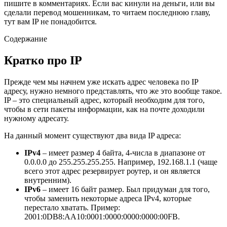
пишите в комментариях. Если вас кинули на деньги, или вы
сделали перевод мошенникам, то читаем последнюю главу,
тут вам IP не понадобится.
Содержание
Кратко про IP
Прежде чем мы начнем уже искать адрес человека по IP
адресу, нужно немного представлять, что же это вообще такое.
IP – это специальный адрес, который необходим для того,
чтобы в сети пакеты информации, как на почте доходили
нужному адресату.
На данный момент существуют два вида IP адреса:
IPv
4
– имеет размер 4 байта, 4-числа в диапазоне от
0.0.0.0 до 255.255.255.255. Например, 192.168.1.1 (чаще
всего этот адрес резервирует роутер, и он является
внутренним).
IPv
6
– имеет 16 байт размер. Был придуман для того,
чтобы заменить некоторые адреса IPv4, которые
перестало хватать. Пример:
2001:0DB8:AA10:0001:0000:0000:0000:00FB.