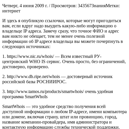
Четверг, 4 июня 2009 г. /
Просмотров: 343567
ЗнанияМетки:
интернет
И здесь я опубликую ссылочки, которые могут пригодиться
вам, если вдруг надо выудить какую-либо информацию о
владельце IP адреса. Замечу сразу, что точное ФИО и адрес
вам никто не обещает, тем не менее очень полезной
информации об IP адресе владельца вы можете почерпнуть в
следующих источниках:
1. https://www.nic.ru/whois/ — Всем известный РУ-
центровский WHO IS сервис. Очень просто, без ограничений,
достоверно, проверено.
2. http://www.db.ripe.net/whois — достоверный источник
российской базы РОСНИИРОС.
3. http://www.tamos.ru/products/smartwhois/ очень удобная
программа SmartWhoIs
SmartWhois — это удобное средство получения всей
доступной информации о любом IP-адресе, имени компьютера
или домене, включая страну, штат или провинцию, город,
название компании-провайдера, имя администратора и
контактную информацию службы технической поддержки.