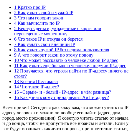
1 Кратко про IP
2 Как узнать свой и чужой IP
3 Что нам говорит закон
4 Как вычислить по IP
5 Вернуть деньги, украденные с карты или
переведенные мошеннику
6 Что такое IP и откуда он берется
7 Как узнать свой внешний IP
8 Как узнать чужой IP без ведома пользователя
9 А что говорит закон по этому поводу
10 Что может рассказать о человеке любой IP-адрес
11 Как узнать еще больше о человеке, получив IP-адрес
12 Получается, что угрозы найти по IP-адресу ничего не
стоят?
13 Ксения Шестакова
14 Что такое IP-адрес?
15 «Серый» и «белый» IP-адрес: в чём разница?
16 Как узнать кому принадлежит АйПи-адрес?
Всем привет! Сегодня я расскажу вам, что можно узнать по IP
адресу человека и можно ли вообще его найти (адрес, дом,
город, место проживания). Я советую читать статью от начала
и до конца, чтобы не пропустить все нюансы и детали. Если у
вас будут возникать какие-то вопросы, при прочтении статьи,