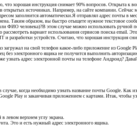
аю, что хорошая инструкция снимает 90% вопросов. Открыта к 
 в открытых источниках. Например, на сайте компании. Сейчас 
адресом заполнится автоматически.Я отправлял адрес почты в ме
ена. Таким образом, вы быстро отыщете нужное текстовое сообщ
или ФИО человека)?В этом случае можно использовать ручной п
рассмотреть вариант использования сервисов поиска email. Это
 ИТ и разработки устройств. Считаю, что хорошая инструкция с
аз загружал на свой телефон какое-либо приложение из Google Pl
ец без электронного ящика не получится выполнить авторизацию 
 же узнать адрес электронной почты на телефоне Андроид? Дава
в случае, когда необходимо узнать название почты Google. Как 
oogle Play и заканчивая приложением с картами. Итак, чтобы уз
 в левом верхнем углу экрана.
нта. Это и есть нужный адрес электронного ящика.