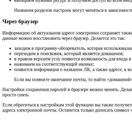
выбираем нужный ресурс и получаем доступ ко всем вве
Названия разделов настроек могут меняться в зависимо
Через браузер
Информацию об актуальном адресе электронки сохраняет также 
данные можно восстановить через браузер. Делается это так:
заходим в программу-обозреватель, которая использовала
переходим в поисковик, который является домашним;
в правом верхнем углу появится возможность для входа в
нажимаем на соответствующей иконке;
появится информация о названии ЛК, а также адресе, к к
Если вы помните окончание почты, то найти «домашний» 
Настройки сохранения паролей в браузере можно менять. Дела
просто снять.
Если обратиться к настройкам этой функции вы также получит
адреса электронной почты. Останется только дописать символ «