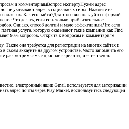
вопросам и комментариямВопрос экспертуНужен адрес
многие указывают адрес в социальных сетях. Нажмите на
ссенджерах. Как его найти?Для этого воспользуйтесь формой
ение.Что делать, если есть только приблизительное
одбор. Однако, способ долгий и мало эффективный.Что если
 платная услуга, которую оказывают такие компании как Find
нимает 90% вопросов. Открыта к вопросам и комментариям
ay. Также она требуется для регистрации на многих сайтах и
в своём аккаунте на другом устройстве. Часто запомнить его
йте рассмотрим самые простые варианты, и естественно
известно, электронный ящик Gmail используется для авторизации
нать адрес почты через Play Market, воспользуйтесь следующей