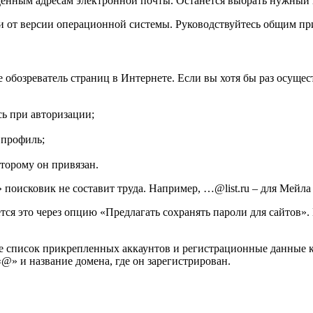
денным адресам электронной почты. Останется выбрать нужный 
сти от версии операционной системы. Руководствуйтесь общим 
обозреватель страниц в Интернете. Если вы хотя бы раз осущест
сь при авторизации;
 профиль;
оторому он привязан.
поисковик не составит труда. Например, …@list.ru – для Мейла
ется это через опцию «Предлагать сохранять пароли для сайтов
е список прикрепленных аккаунтов и регистрационные данные к 
@» и название домена, где он зарегистрирован.