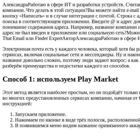
АлександраРаботаю в сфере ИТ и разработки устройств. Счит
компании. Что делать в этой ситуации?Вы можете найти e-mail
кнопку «Написать» и в случае интеграции с почтой. Строка с 
поиска в соответствующем приложении. Введите @ и адрес дом
понимание содержания адреса. Например, название компании 
адрес не был введен в приложение или социальную сеть?Можно 
That Email или Finder ExpertАвторАлександраРаботаю в сфере
Электронная почта есть у каждого человека, который хотя бы р
сервисах, включая социальные сети и мессенджеры. Ну и након
название довольно сложно, поэтому люди задают вопрос: а как
разберём преимущества и недостатки каждого из способов.
Способ 1: используем Play Market
Этот метод является наиболее простым, но он подойдёт только 
во многих предустановленных сервисах компании, начиная от G
инструкцией:
Запускаем приложение.
Нажимаем по иконке в виде трёх полосок, расположенной
В появившемся меню видим название привязанного аккау