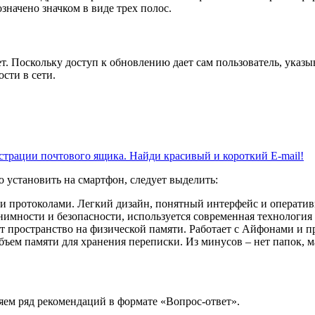
значено значком в виде трех полос.
т. Поскольку доступ к обновлению дает сам пользователь, указы
сти в сети.
истрации почтового ящика. Найди красивый и короткий E-mail!
установить на смартфон, следует выделить:
ыми протоколами. Легкий дизайн, понятный интерфейс и оператив
онимности и безопасности, используется современная технологи
нит пространство на физической памяти. Работает с Айфонами и п
бъем памяти для хранения переписки. Из минусов – нет папок, 
яем ряд рекомендаций в формате «Вопрос-ответ».