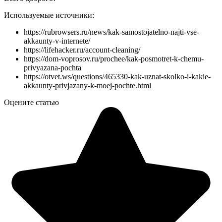
Используемые источники:
https://rubrowsers.ru/news/kak-samostojatelno-najti-vse-
akkaunty-v-internete/
https://lifehacker.ru/account-cleaning/
https://dom-voprosov.ru/prochee/kak-posmotret-k-chemu-
privyazana-pochta
https://otvet.ws/questions/465330-kak-uznat-skolko-i-kakie-
akkaunty-privjazany-k-moej-pochte.html
Оцените статью