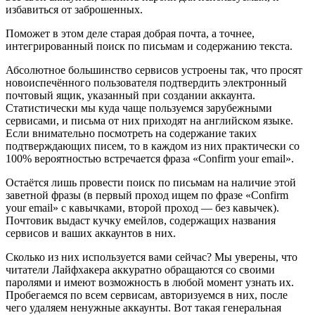
избавиться от заброшенных.
Поможет в этом деле старая добрая почта, а точнее,
интегрированный поиск по письмам и содержанию текста.
Абсолютное большинство сервисов устроены так, что просят
новоиспечённого пользователя подтвердить электронный
почтовый ящик, указанный при создании аккаунта.
Статистически мы куда чаще пользуемся зарубежными
сервисами, и письма от них приходят на английском языке.
Если внимательно посмотреть на содержание таких
подтверждающих писем, то в каждом из них практически со
100% вероятностью встречается фраза «Confirm your email».
Остаётся лишь провести поиск по письмам на наличие этой
заветной фразы (в первый проход ищем по фразе «Сonfirm
your email» с кавычками, второй проход — без кавычек).
Почтовик выдаст кучку емейлов, содержащих названия
сервисов и ваших аккаунтов в них.
Сколько из них используется вами сейчас? Мы уверены, что
читатели Лайфхакера аккуратно обращаются со своими
паролями и имеют возможность в любой момент узнать их.
Пробегаемся по всем сервисам, авторизуемся в них, после
чего удаляем ненужные аккаунты. Вот такая генеральная