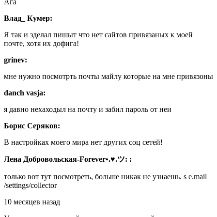
Ага
Влад_ Кумер:
Я так и зделал пишыт что нет сайтов привязаных к моей
почте, хотя их дофига!
grinev:
мне нужно посмотрть почты майлу которые на мне привязоны
danch vasja:
я давно нехаходыл на почту и забил пароль от неи
Борис Серяков:
В настройках моего мира нет других соц сетей!
Лена Добровольская-Forever•.♥.ツ:
ㅤㅤㅤㅤㅤㅤㅤㅤㅤㅤㅤ ㅤㅤㅤㅤㅤㅤㅤㅤ:
только вот тут посмотреть, больше никак не узнаешь. s e.mail
/settings/collector
10 месяцев назад