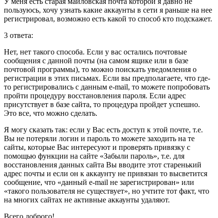
У меня есть старая майловская почта которой я давно не
пользуюсь, хочу узнать какие аккаунты в сети я раньше на нее
регистрировал, возможно есть какой то способ кто подскажет.
3
ответа:
Нет, нет такого способа. Если у вас остались почтовые
сообщения с данной почты (на самом ящике или в базе
почтовой программы), то можно поискать уведомления о
регистрации в этих письмах. Если вы предполагаете, что где-
то регистрировались с данным e-mail, то можете попробовать
пройти процедуру восстановления пароля. Если адрес
присутствует в базе сайта, то процедура пройдет успешно.
Это все, что можно сделать.
Я могу сказать так: если у Вас есть доступ к этой почте, т.е.
Вы не потеряли логин и пароль то можете заходить на те
сайты, которые Вас интересуют и проверять привязку с
помощью функции на сайте «Забыли пароль», т.е. для
восстановления данных сайта Вы вводите этот старенький
адрес почты и если он к аккаунту не привязан то высветится
сообщение, что «данный e-mail не зарегистрирован» или
«такого пользователя не существует», но учтите тот факт, что
на многих сайтах не активные аккаунты удаляют.
Всего доброго!