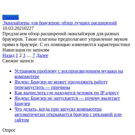
Скачать
Эквалайзеры для браузеров: обзор лучших расширений
10.03.2021
0
227
Предлагаем обзор расширений-эквалайзеров для разных
браузеров. Такие плагины предполагают управление звуком
прямо в браузере. С их помощью изменяются характеристики
Навигация по записям
Назад
1
2
3
…
7
Далее
Свежие записи
Устраняем проблему с воспроизведением музыки на
компьютере
Яндекс Браузер не может продолжить работу
перезапустить — причины
Как вычислить где находится человек по IP адресу
Яндекс Браузер не запускается — почему вылетает
Браузер
Что делать, когда при запуске компьютера
автоматически открывается браузер с рекламой или
сайтом
Опрос