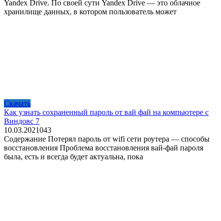
Yandex Drive. По своей сути Yandex Drive — это облачное
хранилище данных, в котором пользователь может
Скачать
Как узнать сохраненный пароль от вай фай на компьютере с
Виндовс 7
10.03.2021
0
43
Содержание Потерял пароль от wifi сети роутера — способы
восстановления Проблема восстановления вай-фай пароля
была, есть и всегда будет актуальна, пока