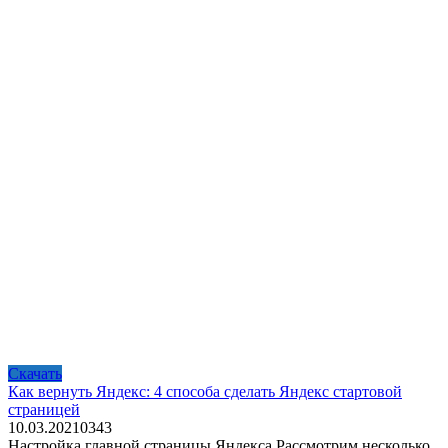
Скачать
Как вернуть Яндекс: 4 способа сделать Яндекс стартовой
страницей
10.03.2021
0
343
Настройка главной страницы Яндекса Рассмотрим несколько