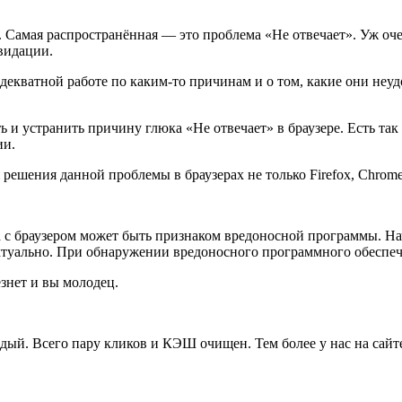
 Самая распространённая — это проблема «Не отвечает». Уж оче
видации.
адекватной работе по каким-то причинам и о том, какие они неуд
ять и устранить причину глюка «Не отвечает» в браузере. Есть т
ии.
 решения данной проблемы в браузерах не только Firefox, Chrom
а с браузером может быть признаком вредоносной программы. На
уально. При обнаружении вредоносного программного обеспечен
знет и вы молодец.
ждый. Всего пару кликов и КЭШ очищен. Тем более у нас на сай