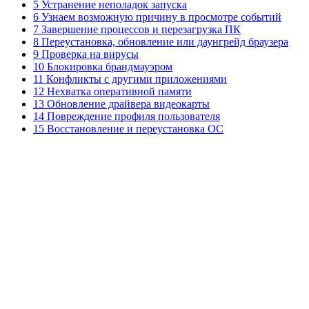
5 Устранение неполадок запуска
6 Узнаем возможную причину в просмотре событий
7 Завершение процессов и перезагрузка ПК
8 Переустановка, обновление или даунгрейд браузера
9 Проверка на вирусы
10 Блокировка брандмауэром
11 Конфликты с другими приложениями
12 Нехватка оперативной памяти
13 Обновление драйвера видеокарты
14 Повреждение профиля пользователя
15 Восстановление и переустановка ОС