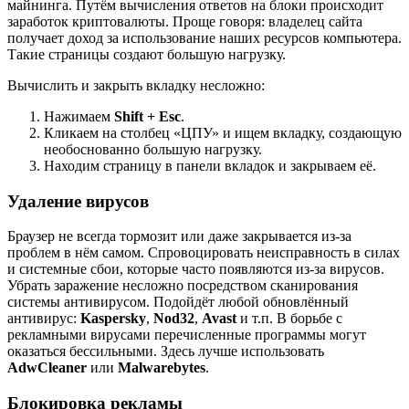
майнинга. Путём вычисления ответов на блоки происходит
заработок криптовалюты. Проще говоря: владелец сайта
получает доход за использование наших ресурсов компьютера.
Такие страницы создают большую нагрузку.
Вычислить и закрыть вкладку несложно:
Нажимаем
Shift + Esc
.
Кликаем на столбец «ЦПУ» и ищем вкладку, создающую
необоснованно большую нагрузку.
Находим страницу в панели вкладок и закрываем её.
Удаление вирусов
Браузер не всегда тормозит или даже закрывается из-за
проблем в нём самом. Спровоцировать неисправность в силах
и системные сбои, которые часто появляются из-за вирусов.
Убрать заражение несложно посредством сканирования
системы антивирусом. Подойдёт любой обновлённый
антивирус:
Kaspersky
,
Nod32
,
Avast
и т.п. В борьбе с
рекламными вирусами перечисленные программы могут
оказаться бессильными. Здесь лучше использовать
AdwCleaner
или
Malwarebytes
.
Блокировка рекламы