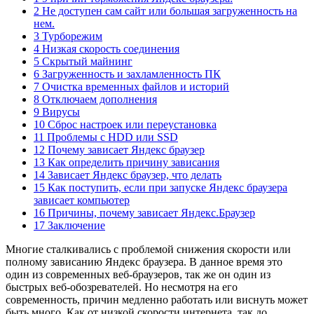
2 Не доступен сам сайт или большая загруженность на
нем.
3 Турборежим
4 Низкая скорость соединения
5 Скрытый майнинг
6 Загруженность и захламленность ПК
7 Очистка временных файлов и историй
8 Отключаем дополнения
9 Вирусы
10 Сброс настроек или переустановка
11 Проблемы с HDD или SSD
12 Почему зависает Яндекс браузер
13 Как определить причину зависания
14 Зависает Яндекс браузер, что делать
15 Как поступить, если при запуске Яндекс браузера
зависает компьютер
16 Причины, почему зависает Яндекс.Браузер
17 Заключение
Многие сталкивались с проблемой снижения скорости или
полному зависанию Яндекс браузера. В данное время это
один из современных веб-браузеров, так же он один из
быстрых веб-обозревателей. Но несмотря на его
современность, причин медленно работать или виснуть может
быть много. Как от низкой скорости интернета, так до