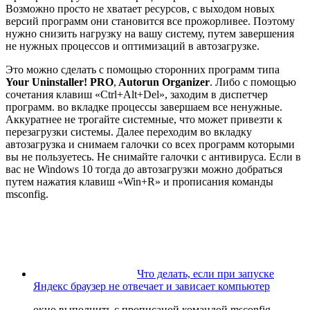
Возможно просто не хватает ресурсов, с выходом новых
версий программ они становится все прожорливее. Поэтому
нужно снизить нагрузку на вашу систему, путем завершения
не нужных процессов и оптимизаций в автозагрузке.
Это можно сделать с помощью сторонних программ типа
Your Uninstaller! PRO
,
Autorun Organizer
. Либо с помощью
сочетания клавиш «Ctrl+Alt+Del», заходим в диспетчер
программ. во вкладке процессы завершаем все ненужные.
Аккуратнее не трогайте системные, что может привезти к
перезагрузки системы. Далее переходим во вкладку
автозагрузка и снимаем галочки со всех программ которыми
вы не пользуетесь. Не снимайте галочки с антивируса. Если в
вас не Windows 10 тогда до автозагрузки можно добраться
путем нажатия клавиш «Win+R» и прописания команды
msconfig.
Что делать, если при запуске
Яндекс браузер не отвечает и зависает компьютер
окно выполнить с прописаной командой msconfig