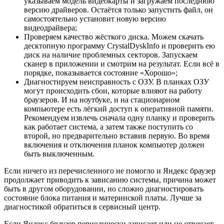
указываем модель видеокарты и загружаем последнюю
версию драйверов. Остаётся только запустить файл, он
самостоятельно установит новую версию
видеодрайвера;
Проверяем качество жёсткого диска. Можем скачать
десктопную программу
CrystalDyskInfo
и проверить ею
диск на наличие проблемных секторов. Запускаем
сканер в приложении и смотрим на результат. Если всё в
порядке, показывается состояние «Хорошо»;
Диагностируем неисправность с ОЗУ. В планках ОЗУ
могут происходить сбои, которые влияют на работу
браузеров. И на ноутбуке, и на стационарном
компьютере есть лёгкий доступ к оперативной памяти.
Рекомендуем извлечь сначала одну планку и проверить
как работает система, а затем также поступить со
второй, но предварительно вставив первую. Во время
включения и отключения планок компьютер должен
быть выключенным.
Если ничего из перечисленного не помогло и Яндекс браузер
продолжает приводить к зависанию системы, причина может
быть в другом оборудовании, но сложно диагностировать
состояние блока питания и материнской платы. Лучше за
диагностикой обратиться в сервисный центр.
Если Яндекс браузер периодически зависает или не отвечает,