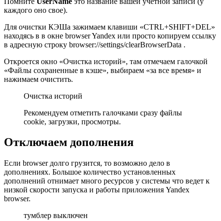
Помните
UserName
это название вашей учетной записи (у
каждого оно свое).
Для очистки КЭШа зажимаем клавиши «CTRL+SHIFT+DEL»
находясь в в окне browser Yandex или просто копируем ссылку
в адресную строку browser://settings/clearBrowserData .
Откроется окно «Очистка историй», там отмечаем галочкой
«Файлы сохраненные в кэше», выбираем «за все время» и
нажимаем очистить.
Очистка историй
Рекомендуем отметить галочками сразу файлы
cookie, загрузки, просмотры.
Отключаем дополнения
Если browser долго грузится, то возможно дело в
дополнениях. Большое количество установленных
дополнений отнимает много ресурсов у системы что ведет к
низкой скорости запуска и работы приложения Yandex
browser.
тумблер выключен