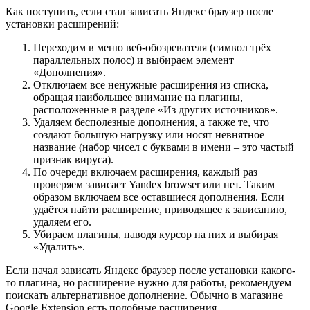
Как поступить, если стал зависать Яндекс браузер после
установки расширений:
Переходим в меню веб-обозревателя (символ трёх
параллельных полос) и выбираем элемент
«Дополнения».
Отключаем все ненужные расширения из списка,
обращая наибольшее внимание на плагины,
расположенные в разделе «Из других источников».
Удаляем бесполезные дополнения, а также те, что
создают большую нагрузку или носят невнятное
название (набор чисел с буквами в имени – это частый
признак вируса).
По очереди включаем расширения, каждый раз
проверяем зависает Yandex browser или нет. Таким
образом включаем все оставшиеся дополнения. Если
удаётся найти расширение, приводящее к зависанию,
удаляем его.
Убираем плагины, наводя курсор на них и выбирая
«Удалить».
Если начал зависать Яндекс браузер после установки какого-
то плагина, но расширение нужно для работы, рекомендуем
поискать альтернативное дополнение. Обычно в магазине
Google Extension есть подобные расширения.