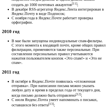
[11]
создать до 1000 почтовых аккаунтов
;
В декабре RSS-агрегатор Яндекс.Лента интегрирован в
Яндекс.Почту в виде Подписок;
С ноября года в Яндекс.Почте работает проверка
орфографии.
2010 год
В мае были запущены индивидуальные спам-фильтры.
С этого момента к входящей почте, кроме общих правил
фильтрации, применяются также персональные. При
составлении персональных правил учитываются
нажатия пользователем кнопок «Это спам!» и «Это не
спам».
2011 год
В октябре в Яндекс.Почте появилась «отложенная
отправка». При написании письма можно указать
любую дату и время в пределах года от текущего дня,
[12]
когда письмо должно быть отправлено
;
С июля Яндекс.Почта умеет напоминать о письмах,
[13]
оставшихся без ответа
;