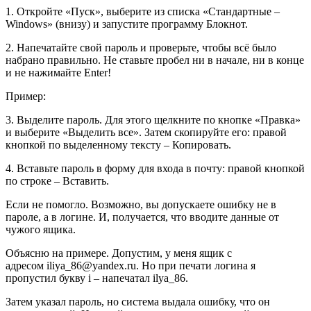
1
. Откройте «Пуск», выберите из списка «Стандартные –
Windows» (внизу) и запустите программу Блокнот.
2
. Напечатайте свой пароль и проверьте, чтобы всё было
набрано правильно. Не ставьте пробел ни в начале, ни в конце
и не нажимайте Enter!
Пример:
3
. Выделите пароль. Для этого щелкните по кнопке «Правка»
и выберите «Выделить все». Затем скопируйте его: правой
кнопкой по выделенному тексту – Копировать.
4
. Вставьте пароль в форму для входа в почту: правой кнопкой
по строке – Вставить.
Если не помогло
. Возможно, вы допускаете ошибку не в
пароле, а в логине. И, получается, что вводите данные от
чужого ящика.
Объясню на примере. Допустим, у меня ящик с
адресом
iliya_86@yandex.ru
. Но при печати логина я
пропустил букву i – напечатал
ilya_86
.
Затем указал пароль, но система выдала ошибку, что он