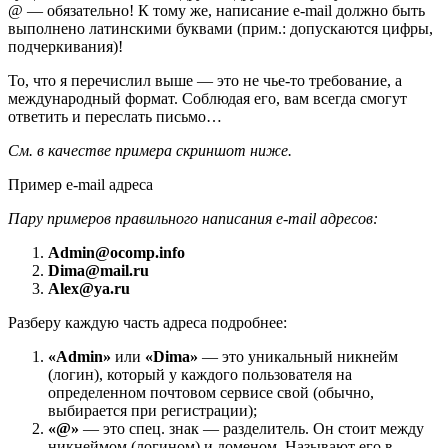
@ — обязательно! К тому же, написание e-mail должно быть
выполнено
латинскими
буквами
(прим.: допускаются цифры,
подчеркивания)
!
То, что я перечислил выше — это не чье-то требование, а
международный формат. Соблюдая его, вам всегда смогут
ответить и переслать письмо…
См. в качестве примера скриншот ниже.
Пример e-mail адреса
Пару примеров правильного написания e-mail адресов:
Admin
@
ocomp.info
Dima
@
mail.ru
Alex
@
ya.ru
Разберу каждую часть адреса подробнее:
«Admin»
или
«Dima»
— это уникальный никнейм
(логин), который у каждого пользователя на
определенном почтовом сервисе свой (обычно,
выбирается при регистрации);
«@»
— это спец. знак — разделитель. Он стоит между
никнеймом (логином) и доменом. Называют его в