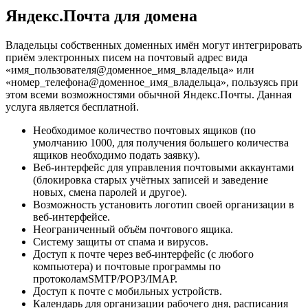
Яндекс.Почта для домена
Владельцы собственных доменных имён могут интегрировать
приём электронных писем на почтовый адрес вида
«имя_пользователя@доменное_имя_владельца» или
«номер_телефона@доменное_имя_владельца», пользуясь при
этом всеми возможностями обычной Яндекс.Почты. Данная
услуга является бесплатной.
Необходимое количество почтовых ящиков (по
умолчанию 1000, для получения большего количества
ящиков необходимо подать заявку).
Веб-интерфейс для управления почтовыми аккаунтами
(блокировка старых учётных записей и заведение
новых, смена паролей и другое).
Возможность установить логотип своей организации в
веб-интерфейсе.
Неограниченный объём почтового ящика.
Систему защиты от спама и вирусов.
Доступ к почте через веб-интерфейс (с любого
компьютера) и почтовые программы по
протоколамSMTP/POP3/IMAP.
Доступ к почте с мобильных устройств.
Календарь для организации рабочего дня, расписания