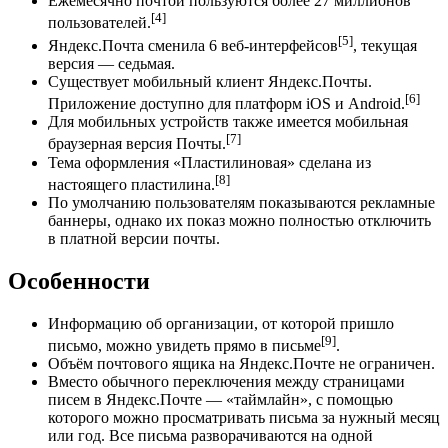
Ежемесячно почтой пользуются более 27 миллионов
[4]
пользователей.
[5]
Яндекс.Почта сменила 6 веб-интерфейсов
, текущая
версия — седьмая.
Существует мобильный клиент Яндекс.Почты.
[6]
Приложение доступно для платформ iOS и Android.
Для мобильных устройств также имеется мобильная
[7]
браузерная версия Почты.
Тема оформления «Пластилиновая» сделана из
[8]
настоящего пластилина.
По умолчанию пользователям показываются рекламные
баннеры, однако их показ можно полностью отключить
в платной версии почты.
Особенности
Информацию об организации, от которой пришло
[9]
письмо, можно увидеть прямо в письме
.
Объём почтового ящика на Яндекс.Почте не ограничен.
Вместо обычного переключения между страницами
писем в Яндекс.Почте — «таймлайн», с помощью
которого можно просматривать письма за нужный месяц
или год. Все письма разворачиваются на одной