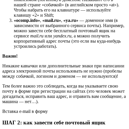
нашей стране «собачкой» (в английском просто «at»).
Чтобы набрать его на клавиатуре — используйте
клавишу «2» и Shift;
«ocomp.info»
,
«mail.ru»
,
«ya.ru»
— доменное имя
(в
зависимости от выбранного сервиса почты)
. Например,
можно завести себе бесплатный почтовый ящик на
сервисе
mail.ru
или
yandex.ru
, а можно получить
корпоративный адрес почты (это если вы куда-нибудь
устроились работать).
Важно!
Никакие
кавычки
или дополнительные знаки при написании
адреса электронной почты использовать не нужно (
пробелы
между собачкой, логином и доменом — не используются)!
Тем более важно это соблюдать, когда вы указываете свою
почту в форме при регистрации на сайтах (это человек может
догадаться, исправить ваш адрес, и отравить вам сообщение, а
машина — нет…).
Вставка e-mail в форму
ШАГ 2: как завести себе почтовый ящик