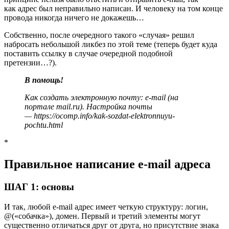
как адрес был
неправильно
написан. И человеку на том конце
провода никогда ничего не докажешь…
Собственно, после очередного такого «случая» решил
набросать небольшой ликбез по этой теме (теперь будет куда
поставить ссылку в случае очередной подобной
претензии…?).
В помощь!
Как создать электронную почту: e-mail (на
портале mail.ru). Настройка почты
—
https://ocomp.info/kak-sozdat-elektronnuyu-
pochtu.html
*
Правильное написание e-mail адреса
ШАГ 1: основы
И так, любой e-mail адрес имеет четкую структуру:
логин
,
@
(«собачка»)
,
домен
. Первый и третий элементы могут
существенно отличаться друг от друга, но присутствие знака