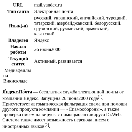
URL
mail.yandex.ru
Тип сайта
Электронная почта
русский
, украинский, английский, турецкий,
татарский, азербайджанский, белорусский,
Язык(-и)
грузинский, румынский, армянский,
казахский
Владелец
Яндекс
Начало
26 июня2000
работы
Текущий
Активный, развивается
статус
Медиафайлы
на
Викискладе
Я́ндекс.По́чта
— бесплатная служба электронной почты от
[1]
компании Яндекс. Запущена 26 июня2000 года
.
Присутствует автоматическая фильтрация спама при помощи
другого продукта компании — «Спамообороны», а также
проверка писем на вирусы с помощью антивируса Dr.Web.
Система также имеет возможность перевода писем с
[2]
иностранных языков
.