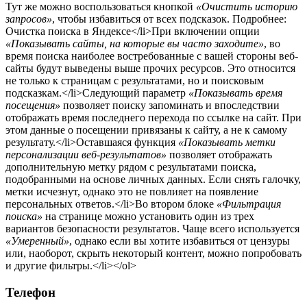
Тут же можно воспользоваться кнопкой
«Очистить историю
запросов»
, чтобы избавиться от всех подсказок. Подробнее:
Очистка поиска в Яндексе</li>При включении опции
«Показывать сайты, на которые вы часто заходите»
, во
время поиска наиболее востребованные с вашей стороны веб-
сайты будут выведены выше прочих ресурсов. Это относится
не только к страницам с результатами, но и поисковым
подсказкам.</li>Следующий параметр
«Показывать время
посещения»
позволяет поиску запоминать и впоследствии
отображать время последнего перехода по ссылке на сайт. При
этом данные о посещении привязаны к сайту, а не к самому
результату.</li>Оставшаяся функция
«Показывать метки
персонализации веб-результатов»
позволяет отображать
дополнительную метку рядом с результатами поиска,
подобранными на основе личных данных. Если снять галочку,
метки исчезнут, однако это не повлияет на появление
персональных ответов.</li>Во втором блоке
«Фильтрация
поиска»
на странице можно установить один из трех
вариантов безопасности результатов. Чаще всего используется
«Умеренный»
, однако если вы хотите избавиться от цензуры
или, наоборот, скрыть некоторый контент, можно попробовать
и другие фильтры.</li></ol>
Телефон