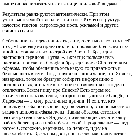
выше он располагается на странице поисковой выдачи.
Результаты ранжируются автоматически. При этом
учитывается удобство навигации по сайту, его структура,
качество текстов, загроможденность рекламой и другие
свойства сайта.
Собственно, на идею написать данную статью натолкнул сей
труд: «Возвращаем приватность или большой брат следит за
мной на стандартных настройках. Часть 1. Браузер и
настройки сервисов «Гугла»». Вкратце: пользователь
настроил поисковик Google и браузер Google Chrome таким
образом, чтобы обеспечить хоть какую-то приватность и
безопасность в сети. Тогда появилось понимание, что Яндекс,
наверняка, тоже не брезгует собирать информацию о
пользователях, и так же как Google позволяет все это дело
отключить. Зачем пишу про Яндекс? Есть огромное
количество пользователей, которые пользуются не Google, а
Яндексом — в силу различных причин. И есть те, кто
используют оба поисковика одновременно, в зависимости от
задачи/настроения/фазы луны. Таким образом, сегодня я
рассмотрю настройки Яндекса, позволяющие сделать вашу
работу более приватной и безопасной. Продолжение — под
катом. Осторожно, картинки. Во-первых, идем на
tune.yandex.ru/. Здесь нам доступны несколько подпунктов: