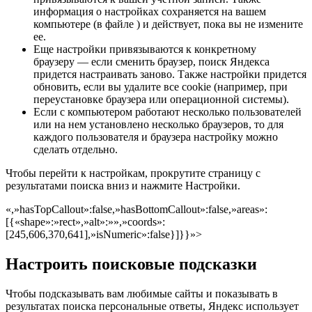
информация о настройках сохраняется на вашем
компьютере (в файле ) и действует, пока вы не измените
ее.
Еще настройки привязываются к конкретному
браузеру — если сменить браузер, поиск Яндекса
придется настраивать заново. Также настройки придется
обновить, если вы удалите все cookie (например, при
переустановке браузера или операционной системы).
Если с компьютером работают несколько пользователей
или на нем установлено несколько браузеров, то для
каждого пользователя и браузера настройку можно
сделать отдельно.
Чтобы перейти к настройкам, прокрутите страницу с
результатами поиска вниз и нажмите
Настройки
.
«,»hasTopCallout»:false,»hasBottomCallout»:false,»areas»:
[{«shape»:»rect»,»alt»:»»,»coords»:
[245,606,370,641],»isNumeric»:false}]}}»>
Настроить поисковые подсказки
Чтобы подсказывать вам любимые сайты и показывать в
результатах поиска персональные ответы, Яндекс использует