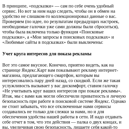
В принципе, «подсказки» — сам по себе очень удобный
сервис. Но вот за ним надо следить, чтобы он в обмен на
удобство не слишком-то коллекционировал данные о вас.
Проверяем (по идее, по результатам предыдущих настроек,
необходимые галочки уже сами должны были сброситься),
чтобы была включена только функция «Поисковые
подсказки», а «Мои запросы в поисковых подсказках» и
«Любимые сайты в подсказках» были выключены:
Учет круга интересов для показа рекламы
Вот это самое вкусное. Конечно, приятно видеть, как на
странице Яндекс.Карт вам показывают рекламу интернет-
магазина, предлагающего смартфон, которым вы
интересовались пару дней назад, со скидкой. Если же такая
услужливость вызывает у вас дискомфорт, ставим галочку
«Не учитывать круг ваших интересов при показе рекламы».
Итак, мы с вами как могли обеспечили приватность и личную
безопасность при работе в поисковой системе Яндекс. Однако
не стоит забывать, что все отключенные нами сервисы
создавались не только для слежки за нами, но и для
обеспечения удобства нашей работы в сети. И надо отдавать
себе отчет в том, что эти действия — палка о двух концах, и
вы, увеличивая свою безопасность, лишаете себя какой-то