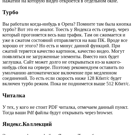
нажатий на которую видео откроется в отдельном окне.
Турбо
Вы работали когда-нибудь в Opera? Помните там была кнопка
турбо? Вот это ее аналог. Тоесть у Яндекса есть сервер, через
который прогоняется весь ваш трафик. Там он сжимается и
уже в сжатом состояний отправляется на ваш ПК. Вроде все
хорошо от этого? Но есть и минус данной функций. При
сжатий теряется качество картинок, качество видео. Могут
появляться не загруженные элементы. Вместо них будет
заглушка. Сайт может долго не открываться из-за какого-
нибудь сбоя на сервере. Поэтому рекомендуем оставить по
умолчанию автоматическое включение при медленном
соединений. То есть если скорость ниже 128 Кбит/с будет
включен турбо режим. Пока не поднимется выше 512 Кбит/с.
Читалка
У тех, у кого не стоит PDF читалка, отмечаем данный пункт.
Тогда ваши Pdf файлы будут открывать через browser.
Яндекс.Коллекций