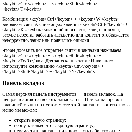
<keybtn>Ctrl</keybtn> + <keybtn>Shift</keybtn> +
<keybtn>T</keybtn>.
Комбинация <keybtn>Ctrl</keybtn> + <keybtn>W</keybtn>
закрывает сайт. А с помощью клавиш <keybtn>Ctrl</keybtn> +
<keybtn>К</keybtn> можно обновить его, если, например,
ресурс перестал работать адекватно или контент отображается
некорректно, завис или появились ошибки.
Чтобы добавить все открытые сайты в закладки нажимаем
<keybtn>Ctrl</keybtn> + <keybtn>Shift</keybtn> +
<keybtn>D</keybtn>. Для запуска в режиме Инкогнито
используйте комбинацию <keybtn>Ctrl</keybtn> +
<keybtn>Shift</keybtn> + <keybtn>N</keybtn>.
Панель вкладок
Самая верхняя панель инструментов — панель вкладок. На
ней располагаются все открытые сайты. При клике правой
клавишей мыши на пустом месте этой панели из контекстного
меню мы можем:
открыть новую страницу;
вернуть только что закрытую страницу;
переместить панель в нижнюю часть рабочего окна;