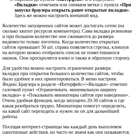
«Вкладки»
отмечаем или снимаем метки с пункта
«При
запуске браузера открыть ранее открытые вкладки»
.
Здесь же можно настроить внешний вид.
Количество запущенных сайтов может достигать сотни (на
сколько хватит ресурсов компьютера). Сама вкладка резиновая
и при большом количестве они сжимаются до размера
видимости только логотипа. Когда количество открытых
сайтов превышает 50 шт. справа появляется стрелка, кликнув
на которую можно отобразить список не поместившихся
иконок. Они проскролятся влево и также в обратную сторону.
Для удобства можно настроить ограничение размера
вкладки при открытия большого количества сайтов, чтобы
было удобнее в них ориентироваться. В меню настроек
Яндекс.Браузера в разделе «Интерфейс»/«Вкладки» отметьте
галочкой пункт «Ограничивать минимальную ширину
вкладки» и «Показывать миниатюры сайтов при наведении».
Очень удобная функция, когда запущено 20-30 сайтов и где
какая разобраться трудно. Миниатюры помогут определить,
на какой сайт переходить и нужен ли он для дальнейшей
работы.
Посещая интернет-страницы мы каждый день выполняем
однотипные действия, но часто не знаем как они называются.